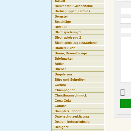
Bakelit
Banknoten, Geldscheine
Barbiepuppen, Barbies
Bernstein
Beschläge
Bild Lilli
Blechspielzeug 1
Blechspielzeug 2
Blechspielzeug restaurieren
Brauerei/Bier
Braun, Braun-Design
Briefmarken
Brillen
Bücher
Bügeleisen
Büro und Schreiben
Carrera
Champagner
Christbaumschmuck
Coca-Cola
Comics
Dampferzubehör
Datenschutzerklärung
Design, Industriedesign
Designer