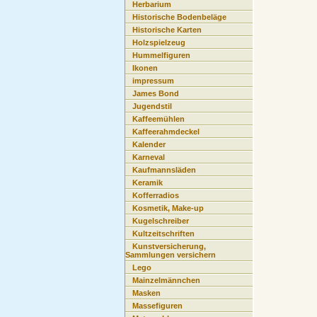
Herbarium
Historische Bodenbeläge
Historische Karten
Holzspielzeug
Hummelfiguren
Ikonen
impressum
James Bond
Jugendstil
Kaffeemühlen
Kaffeerahmdeckel
Kalender
Karneval
Kaufmannsläden
Keramik
Kofferradios
Kosmetik, Make-up
Kugelschreiber
Kultzeitschriften
Kunstversicherung,
Sammlungen versichern
Lego
Mainzelmännchen
Masken
Massefiguren