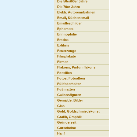
Die 50er/60er Jahre
Die 70er Jahre
Elektr. Autorennbahnen
Email, Küchenemail
Emailleschilder
Ephemera
Erinnophilie
Erotica
Exlibris
Feuerzeuge
Filmplakate
Firmen
Flakons, Parfümflakons
Fossilien
Fotos, Fotoalben
Füllfederhalter
Fußmatten
Galionsfiguren
Gemälde, Bilder
Glas
Gold, Goldschmiedekunst
Grafik, Graphik
Gründerzeit
Gutscheine
Hanf