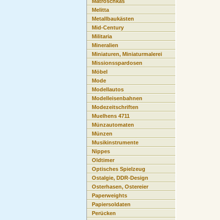
Matroschkas
Melitta
Metallbaukästen
Mid-Century
Militaria
Mineralien
Miniaturen, Miniaturmalerei
Missionsspardosen
Möbel
Mode
Modellautos
Modelleisenbahnen
Modezeitschriften
Muelhens 4711
Münzautomaten
Münzen
Musikinstrumente
Nippes
Oldtimer
Optisches Spielzeug
Ostalgie, DDR-Design
Osterhasen, Ostereier
Paperweights
Papiersoldaten
Perücken