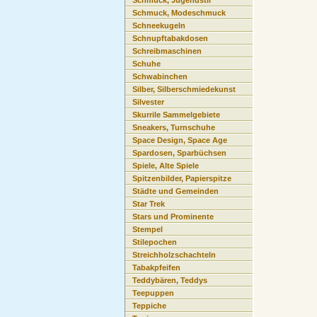
Schmuck, Jugendstil
Schmuck, Modeschmuck
Schneekugeln
Schnupftabakdosen
Schreibmaschinen
Schuhe
Schwabinchen
Silber, Silberschmiedekunst
Silvester
Skurrile Sammelgebiete
Sneakers, Turnschuhe
Space Design, Space Age
Spardosen, Sparbüchsen
Spiele, Alte Spiele
Spitzenbilder, Papierspitze
Städte und Gemeinden
Star Trek
Stars und Prominente
Stempel
Stilepochen
Streichholzschachteln
Tabakpfeifen
Teddybären, Teddys
Teepuppen
Teppiche