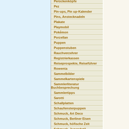
Perückenköpfe
Pez
Pin-ups, Pin up-Kalender
Pins, Anstecknadeln
Plakate
Playmobil
Pokémon
Porzellan
Puppen
Puppenstuben
Rauchverzehrer
Registrierkassen
Reiseprospekte, Reiseführer
Rowenta
Sammelbilder
Sammelkartenspiele
Sammlerliteratur
Buchbesprechung
Sammlertipps
Sarotti
Schallplatten
Schaufensterpuppen
Schmuck, Art Deco
Schmuck, Berliner Eisen
Schmuck, höfische Zeit