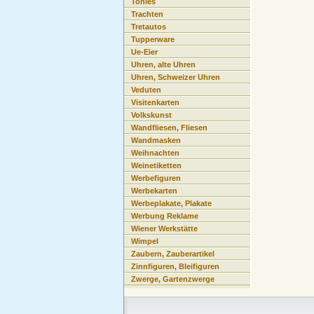
Tonies
Trachten
Tretautos
Tupperware
Ue-Eier
Uhren, alte Uhren
Uhren, Schweizer Uhren
Veduten
Visitenkarten
Volkskunst
Wandfliesen, Fliesen
Wandmasken
Weihnachten
Weinetiketten
Werbefiguren
Werbekarten
Werbeplakate, Plakate
Werbung Reklame
Wiener Werkstätte
Wimpel
Zaubern, Zauberartikel
Zinnfiguren, Bleifiguren
Zwerge, Gartenzwerge