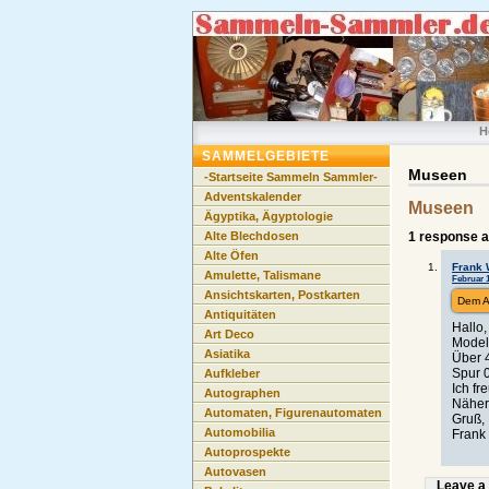
H
SAMMELGEBIETE
Museen
-Startseite Sammeln Sammler-
Adventskalender
Museen
Ägyptika, Ägyptologie
Alte Blechdosen
1 response 
Alte Öfen
Frank 
Amulette, Talismane
Februar 1
Ansichtskarten, Postkarten
Dem A
Antiquitäten
Hallo,
Art Deco
Model
Asiatika
Über 
Spur 0
Aufkleber
Ich fr
Autographen
Näher
Automaten, Figurenautomaten
Gruß,
Automobilia
Frank
Autoprospekte
Autovasen
Leave a