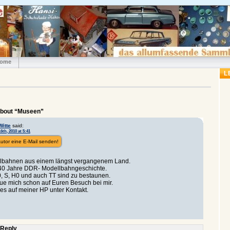
ome
L
about “Museen”
Witte
said:
6th, 2010 at 5:41
utor eine E-Mail senden!
lbahnen aus einem längst vergangenem Land.
40 Jahre DDR- Modellbahngeschichte.
, S, H0 und auch TT sind zu bestaunen.
eue mich schon auf Euren Besuch bei mir.
es auf meiner HP unter Kontakt.
 Reply