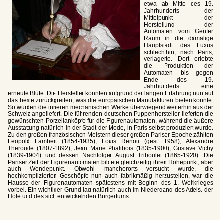
etwa ab Mitte des 19.
Jahrhunderts der
Mittelpunkt der
Herstellung der
Automaten vom Genfer
Raum in die damalige
Hauptstadt des Luxus
schlechthin, nach Paris,
verlagerte. Dort erlebte
die Produktion der
Automaten bis gegen
Ende des 19.
Jahrhunderts eine
erneute Blüte. Die Hersteller konnten aufgrund der langen Erfahrung nun auf
das beste zurückgreifen, was die europäischen Manufakturen bieten konnte.
So wurden die inneren mechanischen Werke überwiegend weiterhin aus der
Schweiz angeliefert. Die führenden deutschen Puppenhersteller lieferten die
gewünschten Porzellanköpfe für die Figurenautomaten, während die äußere
Ausstattung natürlich in der Stadt der Mode, in Paris selbst produziert wurde.
Zu den großen französischen Meistern dieser großen Pariser Epoche zählten
Leopold Lambert (1854-1935), Louis Renou (gest. 1958), Alexandre
Theroude (1807-1892), Jean Marie Phalibois (1835-1900), Gustave Vichy
(1839-1904) und dessen Nachfolger August Triboulet (1865-1920). Die
Pariser Zeit der Figurenautomaten bildete gleichzeitig ihren Höhepunkt, aber
auch Wendepunkt. Obwohl mancherorts versucht wurde, die
hochkomplizierten Geschöpfe nun auch fabrikmäßig herzustellen, war die
Hausse der Figurenautomaten spätestens mit Beginn des 1. Weltkrieges
vorbei. Ein wichtiger Grund lag natürlich auch im Niedergang des Adels, der
Höfe und des sich entwickelnden Bürgertums.