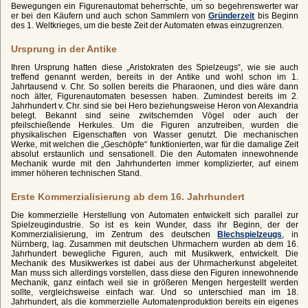
Bewegungen ein Figurenautomat beherrschte, um so begehrenswerter war
er bei den Käufern und auch schon Sammlern von
Gründerzeit
bis Beginn
des 1. Weltkrieges, um die beste Zeit der Automaten etwas einzugrenzen.
Ursprung in der Antike
Ihren Ursprung hatten diese „Aristokraten des Spielzeugs“, wie sie auch
treffend genannt werden, bereits in der Antike und wohl schon im 1.
Jahrtausend v. Chr. So sollen bereits die Pharaonen, und dies wäre dann
noch älter, Figurenautomaten besessen haben. Zumindest bereits im 2.
Jahrhundert v. Chr. sind sie bei Hero beziehungsweise Heron von Alexandria
belegt. Bekannt sind seine zwitschernden Vögel oder auch der
pfeilschießende Herkules. Um die Figuren anzutreiben, wurden die
physikalischen Eigenschaften von Wasser genutzt. Die mechanischen
Werke, mit welchen die „Geschöpfe“ funktionierten, war für die damalige Zeit
absolut erstaunlich und sensationell. Die den Automaten innewohnende
Mechanik wurde mit den Jahrhunderten immer komplizierter, auf einem
immer höheren technischen Stand.
Erste Kommerzialisierung ab dem 16. Jahrhundert
Die kommerzielle Herstellung von Automaten entwickelt sich parallel zur
Spielzeugindustrie. So ist es kein Wunder, dass ihr Beginn, der der
Kommerzialisierung, im Zentrum des deutschen
Blechspielzeugs
, in
Nürnberg, lag. Zusammen mit deutschen Uhrmachern wurden ab dem 16.
Jahrhundert bewegliche Figuren, auch mit Musikwerk, entwickelt. Die
Mechanik des Musikwerkes ist dabei aus der Uhrmacherkunst abgeleitet.
Man muss sich allerdings vorstellen, dass diese den Figuren innewohnende
Mechanik, ganz einfach weil sie in größeren Mengen hergestellt werden
sollte, vergleichsweise einfach war. Und so unterschied man im 18.
Jahrhundert, als die kommerzielle Automatenproduktion bereits ein eigenes