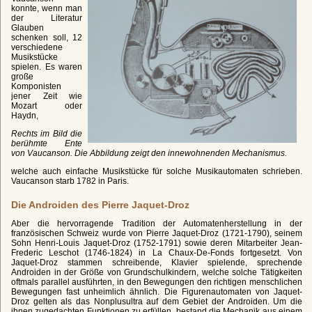
konnte, wenn man
der Literatur
Glauben
schenken soll, 12
verschiedene
Musikstücke
spielen. Es waren
große
Komponisten
jener Zeit wie
Mozart oder
Haydn,
Rechts im Bild die
berühmte Ente
von Vaucanson. Die Abbildung zeigt den innewohnenden Mechanismus.
welche auch einfache Musikstücke für solche Musikautomaten schrieben.
Vaucanson starb 1782 in Paris.
Die Androiden des Pierre Jaquet-Droz
Aber die hervorragende Tradition der Automatenherstellung in der
französischen Schweiz wurde von Pierre Jaquet-Droz (1721-1790), seinem
Sohn Henri-Louis Jaquet-Droz (1752-1791) sowie deren Mitarbeiter Jean-
Frederic Leschot (1746-1824) in La Chaux-De-Fonds fortgesetzt. Von
Jaquet-Droz stammen schreibende, Klavier spielende, sprechende
Androiden in der Größe von Grundschulkindern, welche solche Tätigkeiten
oftmals parallel ausführten, in den Bewegungen den richtigen menschlichen
Bewegungen fast unheimlich ähnlich. Die Figurenautomaten von Jaquet-
Droz gelten als das Nonplusultra auf dem Gebiet der Androiden. Um die
ihnen zugedachten Funktionen zu erfüllen, bestand die Mechanik aus einem