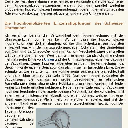
Gewerbe war, diese damals eher einfachen Automaten, welche auch eher
dem Kinderspielzeug zuzuordnen waren, von den parallel weiterhin
produzierten hochkomplexen Figurenautomaten, deren Klientel sich aus den
Adels- und Aristokratenkreisen rekrutierte, und welche Unikate waren.
Die hochkomplizierten Einzelschöpfungen der Schweizer
Uhrmacher
Ich erwähnte bereits die Verwandtheit der Figurenmechanik mit der
Uhrmacherkunst. So ist es kein Wunder, dass die hochkomplexen
Figurenautomaten dort entstanden, wo die Uhrmacherkunst am höchsten
entwickelt war, – in der französisch-sprachigen Schweiz in der Umgebung
von Genf und La Chaud-De-Fonds im Kanton Neuchatel. Einer der großen
Erfinder, welche hier den Weg bahnten, in einem Landstrich, in welchem
mehr als jeder Dritte von
Uhren
und der Uhrmacherkunst lebte, war Jacques
de Vaucanson. Seine Figuren arbeiteten mit dem Nockenmechanismus.
Bekannt wurde er, eine Sensation damals, mit seiner fast echten Ente. Diese
schnatterte, wie es Enten tun, sie konnte sogar tauchen, sie planschte, fraß
und trank! Man schrieb das Jahr 1738! Von den Figurenautomaten de
Vaucansons, die damals als große Besonderheit in öffentlichen
Ausstellungen dem staunenden Publikum präsentiert wurden, ist leider
keiner bis heute erhalten geblieben. Neben seiner Ente erschuf Vaucanson
noch den berühmten Flötenspieler, dessen Mechanik fast deckungsgleich mit
einem echten Flötenspieler abläuft, und einen Schäfer, welcher mit einer
Hand eine dreilöchige Pfeife hielt, auf welcher er spielte, und mit der
anderen Hand eine Trommel dazu im entsprechenden Takt schlug.
Der
Flötenspieler des
1709 in Grenoble
geborenen
genialen Erfinders
Jacques de
Vaucanson