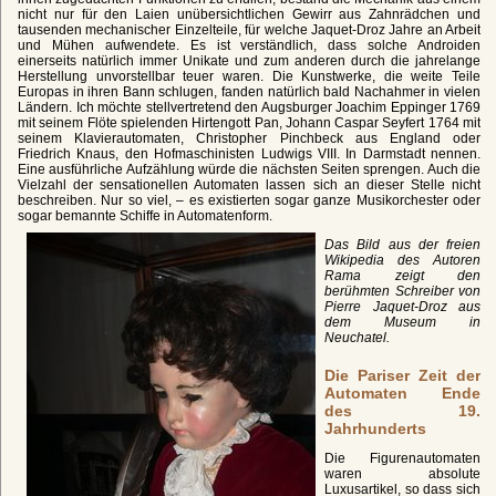
nicht nur für den Laien unübersichtlichen Gewirr aus Zahnrädchen und
tausenden mechanischer Einzelteile, für welche Jaquet-Droz Jahre an Arbeit
und Mühen aufwendete. Es ist verständlich, dass solche Androiden
einerseits natürlich immer Unikate und zum anderen durch die jahrelange
Herstellung unvorstellbar teuer waren. Die Kunstwerke, die weite Teile
Europas in ihren Bann schlugen, fanden natürlich bald Nachahmer in vielen
Ländern. Ich möchte stellvertretend den Augsburger Joachim Eppinger 1769
mit seinem Flöte spielenden Hirtengott Pan, Johann Caspar Seyfert 1764 mit
seinem Klavierautomaten, Christopher Pinchbeck aus England oder
Friedrich Knaus, den Hofmaschinisten Ludwigs VIII. In Darmstadt nennen.
Eine ausführliche Aufzählung würde die nächsten Seiten sprengen. Auch die
Vielzahl der sensationellen Automaten lassen sich an dieser Stelle nicht
beschreiben. Nur so viel, – es existierten sogar ganze Musikorchester oder
sogar bemannte Schiffe in Automatenform.
Das Bild aus der freien
Wikipedia des Autoren
Rama zeigt den
berühmten Schreiber von
Pierre Jaquet-Droz aus
dem Museum in
Neuchatel.
Die Pariser Zeit der
Automaten Ende
des 19.
Jahrhunderts
Die Figurenautomaten
waren absolute
Luxusartikel, so dass sich