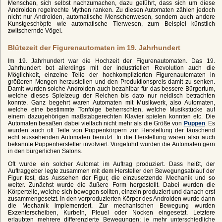
Menschen, sich selbst nachzumachen, dazu geführt, dass sich um diese
Androiden regelrechte Mythen ranken. Zu diesen Automaten zählen jedoch
nicht nur Androiden, automatische Menschenwesen, sondern auch andere
Kunstgeschöpfe wie automatische Tierwesen, zum Beispiel künstlich
zwitschernde Vögel.
Blütezeit der Figurenautomaten im 19. Jahrhundert
Im 19. Jahrhundert war die Hochzeit der Figurenautomaten. Das 19.
Jahrhundert bot allerdings mit der industriellen Revolution auch die
Möglichkeit, einzelne Teile der hochkomplizierten Figurenautomaten in
größeren Mengen herzustellen und den Produktionspreis damit zu senken.
Damit wurden solche Androiden auch bezahlbar für das bessere Bürgertum,
welche dieses Spielzeug der Reichen bis dato nur neidisch betrachten
konnte. Ganz begehrt waren Automaten mit Musikwerk, also Automaten,
welche eine bestimmte Tonfolge beherrschten, welche Musikstücke auf
einem dazugehörigen maßstabgerechten Klavier spielen konnten etc. Die
Automaten besaßen dabei vielfach nicht mehr als die Größe von
Puppen
. Es
wurden auch oft Teile von Puppenkörpern zur Herstellung der täuschend
echt aussehenden Automaten benutzt. In die Herstellung waren also auch
bekannte Puppenhersteller involviert. Vorgeführt wurden die Automaten gern
in den bürgerlichen Salons.
Oft wurde ein solcher Automat im Auftrag produziert. Dass heißt, der
Auftraggeber legte zusammen mit dem Hersteller den Bewegungsablauf der
Figur fest, das Aussehen der Figur, die einzusetzende Mechanik und so
weiter. Zunächst wurde die äußere Form hergestellt. Dabei wurden die
Körperteile, welche sich bewegen sollten, einzeln produziert und danach erst
zusammengesetzt. In den vorproduzierten Körper des Androiden wurde dann
die Mechanik implementiert. Zur mechanischen Bewegung wurden
Exzenterscheiben, Kurbeln, Pleuel oder Nocken eingesetzt. Letztere
erlaubten mehrere differenzierte Bewegungen; je mehr unterschiedliche