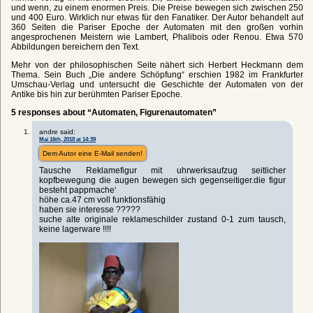
und wenn, zu einem enormen Preis. Die Preise bewegen sich zwischen 250
und 400 Euro. Wirklich nur etwas für den Fanatiker. Der Autor behandelt auf
360 Seiten die Pariser Epoche der Automaten mit den großen vorhin
angesprochenen Meistern wie Lambert, Phalibois oder Renou. Etwa 570
Abbildungen bereichern den Text.
Mehr von der philosophischen Seite nähert sich Herbert Heckmann dem
Thema. Sein Buch „Die andere Schöpfung“ erschien 1982 im Frankfurter
Umschau-Verlag und untersucht die Geschichte der Automaten von der
Antike bis hin zur berühmten Pariser Epoche.
5 responses about “Automaten, Figurenautomaten”
andre said:
Mai 16th, 2018 at 14:39
Dem Autor eine E-Mail senden!
Tausche Reklamefigur mit uhrwerksaufzug seitlicher
kopfbewegung die augen bewegen sich gegenseitiger.die figur
besteht pappmache‘
höhe ca.47 cm voll funktionsfähig
haben sie interesse ?????
suche alte originale reklameschilder zustand 0-1 zum tausch,
keine lagerware !!!!