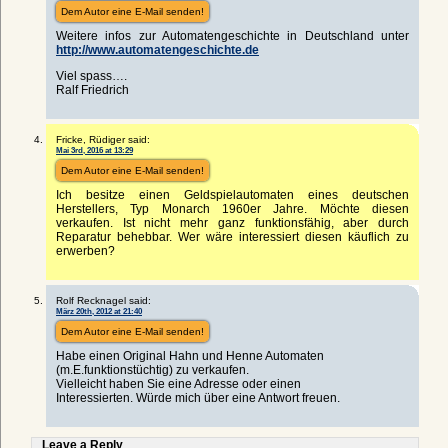
Dem Autor eine E-Mail senden!
Weitere infos zur Automatengeschichte in Deutschland unter
http://www.automatengeschichte.de
Viel spass….
Ralf Friedrich
Fricke, Rüdiger said:
Mai 3rd, 2016 at 13:29
Dem Autor eine E-Mail senden!
Ich besitze einen Geldspielautomaten eines deutschen
Herstellers, Typ Monarch 1960er Jahre. Möchte diesen
verkaufen. Ist nicht mehr ganz funktionsfähig, aber durch
Reparatur behebbar. Wer wäre interessiert diesen käuflich zu
erwerben?
Rolf Recknagel said:
März 20th, 2012 at 21:40
Dem Autor eine E-Mail senden!
Habe einen Original Hahn und Henne Automaten
(m.E.funktionstüchtig) zu verkaufen.
Vielleicht haben Sie eine Adresse oder einen
Interessierten. Würde mich über eine Antwort freuen.
Leave a Reply