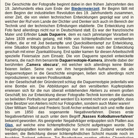
Die Geschichte der Fotografie beginnt dabei in den frühen Jahrzehnten des
19. Jahrhunderts etwa zum Ende der
Biedermeierzeit
. Ihr Beginn fällt mit
dem Beginn der industriellen Revolution des 19. Jahrhunderts zusammen,
einer Zeit, die von vielen technischen Entwicklungen geprägt war und in
welcher der Ruf vom Lande der Dichter und Denker sich auch im Bereich der
Technik und der technischen Erfindungen etablierte. Die Entwicklung zum
Foto fand allerdings nicht nur in Deutschland statt. Es war der französische
Maler und Erfinder
Louis Daguerre
, dem es nach jahrelanger Vorarbeit im
Jahre 1839 erstmals gelang, mit Hilfe von lichtempfindlichen versilberten
Platten, die er mit Jod bedampfte und Quecksilberdampf zur Entwicklung,
eine Situation fotografisch zu fixieren. Das Fixieren nach der Entwicklung
geschah mit einer Zyankalilösung. Erst später kamen für diesen Arbeitsschritt
spezielle Fixiersalze zum Einsatz. Die von Daguerre speziell entwickelte
Kamera, die nach ihm benannte
Daguerreotopie-Kamera
, ähnelte dabei der
berühmten „
Camera obscura
“, mit welcher sich allerdings keine Bilder
fixieren ließen. Seine nun von ihm hergestellten Aufnahmen, die als
Daguerreotypen in die Geschichte eingingen, ließen sich allerdings nicht
reproduzieren; sie waren Positivunikate.
In der Gesellschaft der Gründerzeit schlug die Daguerreotypie jedenfalls wie
eine Bombe ein. Die Abbildungen auf den versilberten Kupferplatten
erwiesen sich für die nun überall entstehenden Ateliers zu einem großen
Geschäft; bis zur Entwicklung dieser Fotografie-Technik konnten die damals
so beliebten Portraits nur gemalt werden! Es kommt nicht von ungefähr, dass
viele Besitzer von Ateliers nicht nur Fotografen, sondern auch Maler waren!
Über William Talbot und Frederic Scott Archer entwickelt sich und reifte dann
bis um 1850 das sogenannte Negativverfahren. Dieses erste
Negativverfahren ist auch unter dem Begriff „
Nasses Kollodiumverfahren
“
bekannt geworden. Als geeigneter Negativträger entpuppten sich Platten aus
Glas
, auf welche eine lichtempfindliche Schicht aufgetragen wurde. Die
Negativglasplatten konnten allerdings nur im nassen Zustand verarbeitet
werden; die Belichtung dieser lichtempfindlichen Schicht musste noch im
feuchten Zustand erfolgen. Zur Bearbeitung wurden etliche Chemikalien