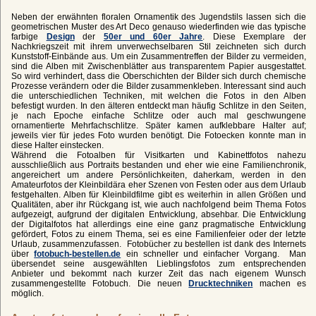
Neben der erwähnten floralen Ornamentik des Jugendstils lassen sich die
geometrischen Muster des Art Deco genauso wiederfinden wie das typische
farbige
Design
der
50er und 60er Jahre
. Diese Exemplare der
Nachkriegszeit mit ihrem unverwechselbaren Stil zeichneten sich durch
Kunststoff-Einbände aus. Um ein Zusammentreffen der Bilder zu vermeiden,
sind die Alben mit Zwischenblätter aus transparentem Papier ausgestattet.
So wird verhindert, dass die Oberschichten der Bilder sich durch chemische
Prozesse verändern oder die Bilder zusammenkleben. Interessant sind auch
die unterschiedlichen Techniken, mit welchen die Fotos in den Alben
befestigt wurden. In den älteren entdeckt man häufig Schlitze in den Seiten,
je nach Epoche einfache Schlitze oder auch mal geschwungene
ornamentierte Mehrfachschlitze. Später kamen aufklebbare Halter auf;
jeweils vier für jedes Foto wurden benötigt. Die Fotoecken konnte man in
diese Halter einstecken.
Während die Fotoalben für Visitkarten und Kabinettfotos nahezu
ausschließlich aus Portraits bestanden und eher wie eine Familienchronik,
angereichert um andere Persönlichkeiten, daherkam, werden in den
Amateurfotos der Kleinbildära eher Szenen von Festen oder aus dem Urlaub
festgehalten. Alben für Kleinbildfilme gibt es weiterhin in allen Größen und
Qualitäten, aber ihr Rückgang ist, wie auch nachfolgend beim Thema Fotos
aufgezeigt, aufgrund der digitalen Entwicklung, absehbar. Die Entwicklung
der Digitalfotos hat allerdings eine eine ganz pragmatische Entwicklung
gefördert, Fotos zu einem Thema, sei es eine Familienfeier oder der letzte
Urlaub, zusammenzufassen. Fotobücher zu bestellen ist dank des Internets
über
fotobuch-bestellen.de
ein schneller und einfacher Vorgang. Man
übersendet seine ausgewählten Lieblingsfotos zum entsprechenden
Anbieter und bekommt nach kurzer Zeit das nach eigenem Wunsch
zusammengestellte Fotobuch. Die neuen
Drucktechniken
machen es
möglich.