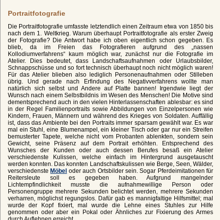
Portraitfotografie
Die Portraitfotografie umfasste letztendlich einen Zeitraum etwa von 1850 bis
nach dem 1. Weltkrieg. Warum überhaupt Portraitfotografie als erster Zweig
der Fotografie? Die Antwort habe ich oben eigentlich schon gegeben. Es
blieb, da im Freien das Fotografieren aufgrund des „nassen
Kollodiumverfahrens“ kaum möglich war, zunächst nur die Fotografie im
Atelier. Dies bedeutet, dass Landschaftsaufnahmen oder Urlaubsbilder,
Schnappschüsse und so fort technisch überhaupt noch nicht möglich waren!
Für das Atelier blieben also lediglich Personenaufnahmen oder Stilleben
übrig. Und gerade nach Erfindung des Negativverfahrens wollte man
natürlich sich selbst und Andere auf Platte bannen! Irgendwie liegt der
Wunsch nach einem Selbstbildnis im Wesen des Menschen! Die Motive sind
dementsprechend auch in den vielen Hinterlassenschaften ablesbar: es sind
in der Regel Familienportraits sowie Abbildungen von Einzelpersonen wie
Kindern, Frauen, Männern und während des Krieges von Soldaten. Auffällig
ist, dass das Ambiente bei den Portraits immer sparsam gewählt war. Es war
mal ein Stuhl, eine Blumenampel, ein kleiner Tisch oder gar nur ein Streifen
bemusterter Tapete, welche nicht vom Probanten ablenkten, sondern sein
Gewicht, seine Präsenz auf dem Portrait erhöhten. Entsprechend des
Wunsches der Kunden oder auch dessen Berufes besaß ein Atelier
verschiedenste Kulissen, welche einfach im Hintergrund ausgetauscht
werden konnten. Das konnten Landschaftskulissen wie Berge, Seen, Wälder,
verschiedenste
Möbel
oder auch Ortsbilder sein. Sogar Pferdeimitationen für
Reitersleute soll es gegeben haben. Aufgrund mangelnder
Lichtempfindlichkeit musste die aufnahmewillige Person oder
Personengruppe mehrere Sekunden belichtet werden, mehrere Sekunden
verharren, möglichst regungslos. Dafür gab es mannigfaltige Hilfsmittel; mal
wurde der Kopf fixiert, mal wurde die Lehne eines Stuhles zur Hilfe
genommen oder aber ein Pokal oder Ähnliches zur Fixierung des Armes
durch Auflehnen erreicht.