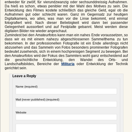
entweder für zwölf, für vierundzwanzig oder sechsunddreissig Aufnahmen.
Da hieß es schon, etwas penibler mit der Wahl des Motives zu sein. Die
Entwicklung des Filmes kostete schließlich das gleiche Geld, egal ob die
Aufnahmen gut oder schlecht waren. Ganz im Gegensatz zur heutigen
Digitalkamera, wo alles, was man vor die Linse bekommt, erst einmal
fotografiert wird. Nach dieser Beliebigkeit wird dann bei passender
Gelegenheit aussortiert und auf Festplatte gebannt. Meist werden diese
digitalen Bilder nie wieder angeschaut.
Zumindest bei den Amateurfotos kann man ein nahes Ende voraussetzen, so
dass wir es mit einem nahezu abgeschlossenen Sammelthema zu tun
bekommen. In der professionellen Fotografie ist ein Ende allerdings nicht
abzusehen und das Sammeln von Fotos besonders prominenter Fotografen
bedeutet zusehends, sich in einem hochpreisigen Segment zu bewegen. Bei
den Amateurfotos wird der Fokus des Sammlers wohl ganz entscheidend auf
die geschichtliche Entwicklung, den Wandel des Orts- und
Landschaftsbildes, Bereiche der
Militaria
oder Entwicklung der Technik
gerichtet sein.
Leave a Reply
Name (required)
Mail (never published) (required)
Website