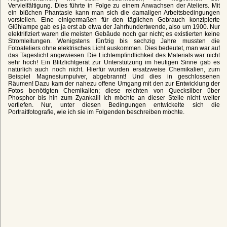
Vervielfältigung. Dies führte in Folge zu einem Anwachsen der Ateliers. Mit
ein bißchen Phantasie kann man sich die damaligen Arbeitsbedingungen
vorstellen. Eine einigermaßen für den täglichen Gebrauch konzipierte
Glühlampe gab es ja erst ab etwa der Jahrhundertwende, also um 1900. Nur
elektrifiziert waren die meisten Gebäude noch gar nicht; es existierten keine
Stromleitungen. Wenigstens fünfzig bis sechzig Jahre mussten die
Fotoateliers ohne elektrisches Licht auskommen. Dies bedeutet, man war auf
das Tageslicht angewiesen. Die Lichtempfindlichkeit des Materials war nicht
sehr hoch! Ein Blitzlichtgerät zur Unterstützung im heutigen Sinne gab es
natürlich auch noch nicht. Hierfür wurden ersatzweise Chemikalien, zum
Beispiel Magnesiumpulver, abgebrannt! Und dies in geschlossenen
Räumen! Dazu kam der nahezu offene Umgang mit den zur Entwicklung der
Fotos benötigten Chemikalien; diese reichten von Quecksilber über
Phosphor bis hin zum Zyankali! Ich möchte an dieser Stelle nicht weiter
vertiefen. Nur, unter diesen Bedingungen entwickelte sich die
Portraitfotografie, wie ich sie im Folgenden beschreiben möchte.