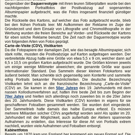
Gegenüber der
Daguerreotypie
mit ihren teuren Silberplatten wurde bei den
nachfolgenden Portraitfotos der Positivabzug auf sogenanntes
Albuminpapier aufgebracht, was die Fotos insgesamt finanziell günstiger
machte.
Die Rückseite des Kartons, auf welcher das Foto aufgebracht wurde, blieb
bei den frühen Portraits leer. Mit Aufkommen der Reklame im Zuge der
Gründerzeit und dem Einsatz von Lithografie und Chromolithografie in der
Werbung wurden die freien Bereiche auf Vorder- und Rückseite der Kartons
für eben solche Reklame benutzt. Die Zeit nach der Daguerreotypie wurde
von folgenden Arten von Fotos geprägt.
Carte-de-Visite (CDV), Visitkarten
Da die Fotopapiere der damaligen Zeit, wie das besagte Albuminpapier, sich
stark rollte, mussten die Positivabzüge auf Karton aufgetragen werden. Der
verbreitetste Abzug hatte eine Größe von etwa 5,5 x 9 cm, welcher dann auf
6,5 x 10,5 cm großen Karton aufgebracht wurde. Die Größen können jeweils
um einige wenige Millimeter abweichen; die genannte Größe war quasi
internationaler Standard. Das Sammeln dieser kleinen Fotokartons war
äußerst beliebt. Man schenkte sich gegenseitig sein Konterfei und sammelte
eifrig Portraits bekannter Persönlichleiten. Die deutsche Bezeichnung
Visitkarten lehnt sich an die französische Bezeichnung „Carte-de-Visite“
(CDV) an. Sie kamen in den
50er Jahren
des 19. Jahrhunderts mit dem
nassen Kollodiumverfahren auf, hatten ihre beste Zeit bis zum Beginn der
70er Jahre
und hielten sich allerdings noch zuweilen bis in die 20er Jahre
des 20. Jahrhunderts. Diese Visitkarten (CDV) konnten in eigens für sie
geschaffenen Fotoalben gesammelt werden. Sie wurden dort eingesteckt.
Der Sammeltrieb hatte damals das halbe Europa erfasst. Es müssen
mehrere Milliarden solcher CDVs angefertigt worden sein! Als später im 20.
Jahrhundert mit der Möglichkeit, auch außerhalb der Ateliers spannende
Aufnahmen zu erstellen, das Interesse für diese Art von Portraits extrem
nachließ, wurden viele Aufnahmen und Fotoalben entsorgt.
Kabinettfotos
Bereits um 1870 kam von England her kommend ein neues Format auf. Die