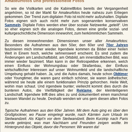
Amateurfotos und professionelle Fotos
So wie die Visitkarten und die Kabinettfotos bereits der Vergangenheit
angehören, so ist der Markt für Amateurfotos heute nahezu zum Erliegen
gekommen. Der Trend zum digitalen Foto ist nicht mehr aufzuhalten. Digitale
Fotos eignen sich auch nicht mehr zum sogenannten konservativen
Sammeln
. Digitale Fotos werden eher über soziale Netzwerke „geteilt“. Um
so eher eignen sich die analogen Fotos, denen eine große sozial- und
kulturgeschichtliche Dimension innewohnt, zum herkömmlichen Sammeln.
Zu diesen innewohnenden Dimensionen unser aller Amateurfotos:
Besonders die Aufnahmen aus den 50er, den 60er und
70er Jahren
faszinieren mich immer wieder. Irgendwie kommen da Bilder einer heilen
Welt in Einem hoch, welche sehnenswert erscheint. Es sind zudem die
Änderungen am Landschaftsbild, am Ortsbild, am innerstädtischen Bild, was
immer wieder fasziniert. Man kann in der Retrospektive erkennen, welch
einen Einfluss der Wohnungsbau oder Straßenbau, der Einfluss
wirtschaftlicher Interessen auf unser Wohnumfeld und die landschaftliche
Umgebung gehabt haben. Ja, und die Autos damals, heute schon
Oldtimer
oder Youngtimer, die waren ganz einfach schöner, sie waren ästhetischer,
während sie heute alle einem funktionalen Prinzip gehorchen. Heile Welt,
wohin man schaut. Und irgendwie bunter; vielleicht kommt dies durch die
bunteren Autos, die Vielfältigkeit der
Reklame
, der kleinteiligeren
Landschaft. Irgendwie trifft dies alles zu und dokumentiert einen manchmal
krassen Wandel zu heute. Deshalb wenden wir uns gern diesen alten Fotos
zu.
Typische Aufnahmen aus den 60er Jahren. Mit dem Auto ging es über den
Großglockner, wo Pause eingelegt wurde, nach Kärnten zum Urlaub im
Steilwandzelt. Als Käpt’n vor dem Steilwandzelt. Beim Kurztrip nach Paris
wurde geknipst, was man Nachbarn und Freunden zeigen wollte. Im
Hintergrund das Objekt, davor die Personen: Wir waren da!