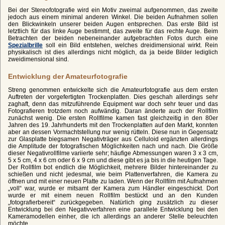
Bei der Stereofotografie wird ein Motiv zweimal aufgenommen, das zweite
jedoch aus einem minimal anderen Winkel. Die beiden Aufnahmen sollen
den Blickwinkeln unserer beiden Augen entsprechen. Das erste Bild ist
letztlich für das linke Auge bestimmt, das zweite für das rechte Auge. Beim
Betrachten der beiden nebeneinander aufgebrachten Fotos durch eine
Spezialbrille
soll ein Bild entstehen, welches dreidimensional wirkt. Rein
physikalisch ist dies allerdings nicht möglich, da ja beide Bilder lediglich
zweidimensional sind.
Entwicklung der Amateurfotografie
Streng genommen entwickelte sich die Amateurfotografie aus dem ersten
Auftreten der vorgefertigten Trockenplatten. Dies geschah allerdings sehr
zaghaft, denn das mitzuführende Equipment war doch sehr teuer und das
Fotografieren trotzdem noch aufwändig. Daran änderte auch der Rollfilm
zunächst wenig. Die ersten Rollfilme kamen fast gleichzeitig in den 80er
Jahren des 19. Jahrhunderts mit den Trockenplatten auf den Markt, konnten
aber an dessen Vormachtstellung nur wenig rütteln. Diese nun in Gegensatz
zur Glasplatte biegsamen Negativträger aus Celluloid ergänzten allerdings
die Amplitude der fotografischen Möglichkeiten nach und nach. Die Größe
dieser Negativrollfilme variierte sehr; häufige Abmessungen waren 3 x 3 cm,
5 x 5 cm, 4 x 6 cm oder 6 x 9 cm und diese gibt es ja bis in die heutigen Tage.
Der Rollfilm bot endlich die Möglichkeit, mehrere Bilder hintereinander zu
schießen und nicht jedesmal, wie beim Plattenverfahren, die Kamera zu
öffnen und mit einer neuen Platte zu laden. Wenn der Rollfilm mit Aufnahmen
„voll“ war, wurde er mitsamt der Kamera zum Händler eingeschickt. Dort
wurde er mit einem neuen Rollfilm bestückt und an den Kunden
„fotografierbereit“ zurückgegeben. Natürlich ging zusätzlich zu dieser
Entwicklung bei den Negativverfahren eine parallele Entwicklung bei den
Kameramodellen einher, die ich allerdings an anderer Stelle beleuchten
möchte.