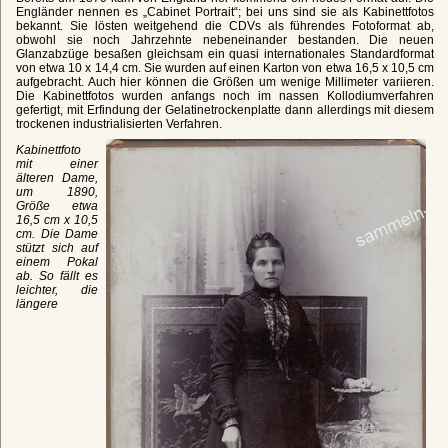
Engländer nennen es „Cabinet Portrait“; bei uns sind sie als Kabinettfotos
bekannt. Sie lösten weitgehend die CDVs als führendes Fotoformat ab,
obwohl sie noch Jahrzehnte nebeneinander bestanden. Die neuen
Glanzabzüge besaßen gleichsam ein quasi internationales Standardformat
von etwa 10 x 14,4 cm. Sie wurden auf einen Karton von etwa 16,5 x 10,5 cm
aufgebracht. Auch hier können die Größen um wenige Millimeter variieren.
Die Kabinettfotos wurden anfangs noch im nassen Kollodiumverfahren
gefertigt, mit Erfindung der Gelatinetrockenplatte dann allerdings mit diesem
trockenen industrialisierten Verfahren.
Kabinettfoto
mit einer
älteren Dame,
um 1890,
Größe etwa
16,5 cm x 10,5
cm. Die Dame
stützt sich auf
einem Pokal
ab. So fällt es
leichter, die
längere