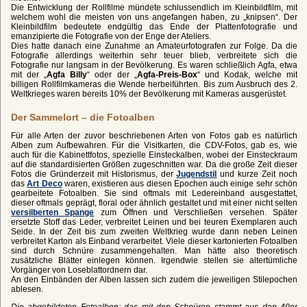
Die Entwicklung der Rollfilme mündete schlussendlich im Kleinbildfilm, mit
welchem wohl die meisten von uns angefangen haben, zu „knipsen“. Der
Kleinbildfilm bedeutete endgültig das Ende der Plattenfotografie und
emanzipierte die Fotografie von der Enge der Ateliers.
Dies hatte danach eine Zunahme an Amateurfotografen zur Folge. Da die
Fotografie allerdings weiterhin sehr teuer blieb, verbreitete sich die
Fotografie nur langsam in der Bevölkerung. Es waren schließlich Agfa, etwa
mit der „
Agfa Billy
“ oder der „
Agfa-Preis-Box
“ und Kodak, welche mit
billigen Rollfilmkameras die Wende herbeiführten. Bis zum Ausbruch des 2.
Weltkrieges waren bereits 10% der Bevölkerung mit Kameras ausgerüstet.
Der Sammelort – die Fotoalben
Für alle Arten der zuvor beschriebenen Arten von Fotos gab es natürlich
Alben zum Aufbewahren. Für die Visitkarten, die CDV-Fotos, gab es, wie
auch für die Kabinettfotos, spezielle Einsteckalben, wobei der Einsteckraum
auf die standardisierten Größen zugeschnitten war. Da die große Zeit dieser
Fotos die Gründerzeit mit Historismus, der
Jugendstil
und kurze Zeit noch
das
Art Deco
waren, existieren aus diesen Epochen auch einige sehr schön
gearbeitete Fotoalben. Sie sind oftmals mit Ledereinband ausgestattet,
dieser oftmals geprägt, floral oder ähnlich gestaltet und mit einer nicht selten
versilberten Spange
zum Öffnen und Verschließen versehen. Später
ersetzte Stoff das Leder, verbreitet Leinen und bei teuren Exemplaren auch
Seide. In der Zeit bis zum zweiten Weltkrieg wurde dann neben Leinen
verbreitet Karton als Einband verarbeitet. Viele dieser kartonierten Fotoalben
sind durch Schnüre zusammengehalten. Man hätte also theoretisch
zusätzliche Blätter einlegen können. Irgendwie stellen sie altertümliche
Vorgänger von Loseblattordnern dar.
An den Einbänden der Alben lassen sich zudem die jeweiligen Stilepochen
ablesen.
Die abgebildeten Fotoalben: das mit den Schnüren stammt aus den 40er