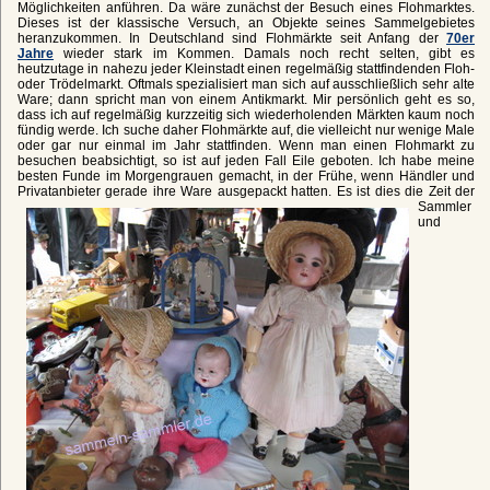
Möglichkeiten anführen. Da wäre zunächst der Besuch eines Flohmarktes.
Dieses ist der klassische Versuch, an Objekte seines Sammelgebietes
heranzukommen. In Deutschland sind Flohmärkte seit Anfang der
70er
Jahre
wieder stark im Kommen. Damals noch recht selten, gibt es
heutzutage in nahezu jeder Kleinstadt einen regelmäßig stattfindenden Floh-
oder Trödelmarkt. Oftmals spezialisiert man sich auf ausschließlich sehr alte
Ware; dann spricht man von einem Antikmarkt. Mir persönlich geht es so,
dass ich auf regelmäßig kurzzeitig sich wiederholenden Märkten kaum noch
fündig werde. Ich suche daher Flohmärkte auf, die vielleicht nur wenige Male
oder gar nur einmal im Jahr stattfinden. Wenn man einen Flohmarkt zu
besuchen beabsichtigt, so ist auf jeden Fall Eile geboten. Ich habe meine
besten Funde im Morgengrauen gemacht, in der Frühe, wenn Händler und
Privatanbieter gerade ihre Ware ausgepackt hatten.
Es ist dies die Zeit der
Sammler
und