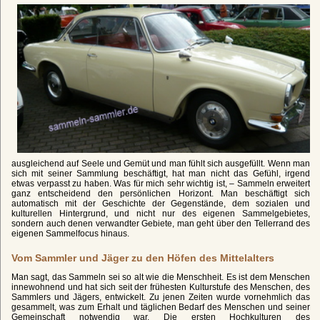
ausgleichend auf Seele und Gemüt und man fühlt sich ausgefüllt. Wenn man
sich mit seiner Sammlung beschäftigt, hat man nicht das Gefühl, irgend
etwas verpasst zu haben. Was für mich sehr wichtig ist, – Sammeln erweitert
ganz entscheidend den persönlichen Horizont. Man beschäftigt sich
automatisch mit der Geschichte der Gegenstände, dem sozialen und
kulturellen Hintergrund, und nicht nur des eigenen Sammelgebietes,
sondern auch denen verwandter Gebiete, man geht über den Tellerrand des
eigenen Sammelfocus hinaus.
Vom Sammler und Jäger zu den Höfen des Mittelalters
Man sagt, das Sammeln sei so alt wie die Menschheit. Es ist dem Menschen
innewohnend und hat sich seit der frühesten Kulturstufe des Menschen, des
Sammlers und Jägers, entwickelt. Zu jenen Zeiten wurde vornehmlich das
gesammelt, was zum Erhalt und täglichen Bedarf des Menschen und seiner
Gemeinschaft notwendig war. Die ersten Hochkulturen des