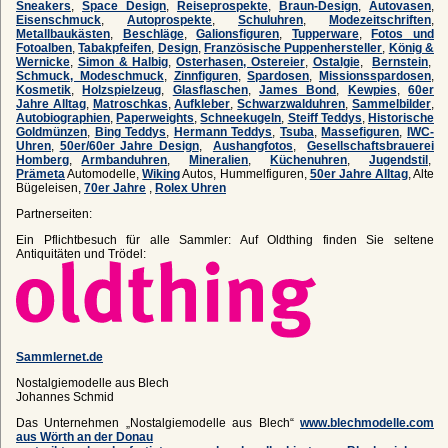
Sneakers
,
Space Design
,
Reiseprospekte
,
Braun-Design
,
Autovasen
,
Eisenschmuck
,
Autoprospekte
,
Schuluhren
,
Modezeitschriften
,
Metallbaukästen
,
Beschläge
,
Galionsfiguren
,
Tupperware
,
Fotos und
Fotoalben
,
Tabakpfeifen
,
Design
,
Französische Puppenhersteller
,
König &
Wernicke
,
Simon & Halbig
,
Osterhasen, Ostereier
,
Ostalgie
,
Bernstein
,
Schmuck, Modeschmuck
,
Zinnfiguren
,
Spardosen
,
Missionsspardosen
,
Kosmetik
,
Holzspielzeug
,
Glasflaschen
,
James Bond
,
Kewpies
,
60er
Jahre Alltag
,
Matroschkas
,
Aufkleber
,
Schwarzwalduhren
,
Sammelbilder
,
Autobiographien
,
Paperweights
,
Schneekugeln
,
Steiff Teddys
,
Historische
Goldmünzen
,
Bing Teddys
,
Hermann Teddys
,
Tsuba
,
Massefiguren
,
IWC-
Uhren
,
50er/60er Jahre Design
,
Aushangfotos
,
Gesellschaftsbrauerei
Homberg
,
Armbanduhren
,
Mineralien
,
Küchenuhren
,
Jugendstil
,
Prämeta
Automodelle,
Wiking
Autos, Hummelfiguren,
50er Jahre Alltag
, Alte
Bügeleisen,
70er Jahre
,
Rolex Uhren
Partnerseiten:
Ein Pflichtbesuch für alle Sammler: Auf Oldthing finden Sie seltene
Antiquitäten und Trödel:
Sammlernet.de
Nostalgiemodelle aus Blech
Johannes Schmid
Das Unternehmen „Nostalgiemodelle aus Blech“
www.blechmodelle.com
aus Wörth an der Donau