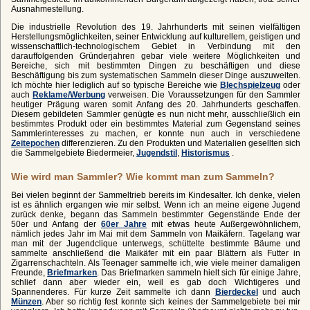
Ausnahmestellung.
Die industrielle Revolution des 19. Jahrhunderts mit seinen vielfältigen
Herstellungsmöglichkeiten, seiner Entwicklung auf kulturellem, geistigen und
wissenschaftlich-technologischem Gebiet in Verbindung mit den
darauffolgenden Gründerjahren gebar viele weitere Möglichkeiten und
Bereiche, sich mit bestimmten Dingen zu beschäftigen und diese
Beschäftigung bis zum systematischen Sammeln dieser Dinge auszuweiten.
Ich möchte hier lediglich auf so typische Bereiche wie
Blechspielzeug
oder
auch
Reklame/Werbung
verweisen. Die Voraussetzungen für den Sammler
heutiger Prägung waren somit Anfang des 20. Jahrhunderts geschaffen.
Diesem gebildeten Sammler genügte es nun nicht mehr, ausschließlich ein
bestimmtes Produkt oder ein bestimmtes Material zum Gegenstand seines
Sammlerinteresses zu machen, er konnte nun auch in verschiedene
Zeitepochen
differenzieren. Zu den Produkten und Materialien gesellten sich
die Sammelgebiete Biedermeier,
Jugendstil
,
Historismus
.
Wie wird man Sammler? Wie kommt man zum Sammeln?
Bei vielen beginnt der Sammeltrieb bereits im Kindesalter. Ich denke, vielen
ist es ähnlich ergangen wie mir selbst. Wenn ich an meine eigene Jugend
zurück denke, begann das Sammeln bestimmter Gegenstände Ende der
50er und Anfang der
60er Jahre
mit etwas heute Außergewöhnlichem,
nämlich jedes Jahr im Mai mit dem Sammeln von Maikäfern. Tagelang war
man mit der Jugendclique unterwegs, schüttelte bestimmte Bäume und
sammelte anschließend die Maikäfer mit ein paar Blättern als Futter in
Zigarrenschachteln. Als Teenager sammelte ich, wie viele meiner damaligen
Freunde,
Briefmarken
. Das Briefmarken sammeln hielt sich für einige Jahre,
schlief dann aber wieder ein, weil es gab doch Wichtigeres und
Spannenderes. Für kurze Zeit sammelte ich dann
Bierdeckel
und auch
Münzen
. Aber so richtig fest konnte sich keines der Sammelgebiete bei mir