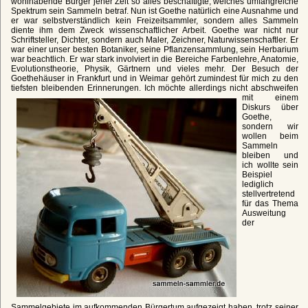
wohlhabende Bürger jener Zeit so alles beschäftigte, welches umfangreiche
Spektrum sein Sammeln betraf. Nun ist Goethe natürlich eine Ausnahme und
er war selbstverständlich kein Freizeitsammler, sondern alles Sammeln
diente ihm dem Zweck wissenschaftlicher Arbeit. Goethe war nicht nur
Schriftsteller, Dichter, sondern auch Maler, Zeichner, Naturwissenschaftler. Er
war einer unser besten Botaniker, seine Pflanzensammlung, sein Herbarium
war beachtlich. Er war stark involviert in die Bereiche Farbenlehre, Anatomie,
Evolutionstheorie, Physik, Gärtnern und vieles mehr. Der Besuch der
Goethehäuser in Frankfurt und in Weimar gehört zumindest für mich zu den
tiefsten bleibenden Erinnerungen.
Ich möchte allerdings nicht abschweifen
mit einem
Diskurs über
Goethe,
sondern wir
wollen beim
Sammeln
bleiben und
ich wollte sein
Beispiel
lediglich
stellvertretend
für das Thema
Ausweitung
der
Sammelgebiete im aufkommenden Bürgertum aufgezeigt haben, trotz seiner