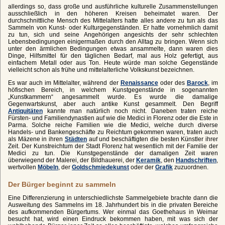
allerdings so, dass große und ausführliche kulturelle Zusammenstellungen
ausschließlich in den höheren Kreisen beheimatet waren. Der
durchschnittliche Mensch des Mittelalters hatte alles andere zu tun als das
Sammeln von Kunst- oder Kulturgegenständen. Er hatte vornehmlich damit
zu tun, sich und seine Angehörigen angesichts der sehr schlechten
Lebensbedingungen einigermaßen durch den Alltag zu bringen. Wenn sich
unter den ärmlichen Bedingungen etwas ansammelte, dann waren dies
Dinge, Hilfsmittel für den täglichen Bedarf, mal aus Holz gefertigt, aus
einfachem Metall oder aus Ton. Heute würde man solche Gegenstände
vielleicht schon als frühe und mittelalterliche Volkskunst bezeichnen.
Es war auch im Mittelalter, während der
Renaissance
oder des
Barock
, im
höfischen Bereich, in welchem Kunstgegenstände in sogenannten
„Kunstkammern“ angesammelt wurde. Es wurde die damalige
Gegenwartskunst, aber auch antike Kunst gesammelt. Den Begriff
Antiquitäten
kannte man natürlich noch nicht. Daneben traten reiche
Fürsten- und Familiendynastien auf wie die Medici in Florenz oder die Este in
Parma. Solche reiche Familien wie die Medici, welche durch diverse
Handels- und Bankengeschäfte zu Reichtum gekommen waren, traten auch
als Mäzene in ihren
Städten
auf und beschäftigten die besten Künstler ihrer
Zeit. Der Kunstreichtum der Stadt Florenz hat wesentlich mit der Familie der
Medici zu tun. Die Kunstgegenstände der damaligen Zeit waren
überwiegend der Malerei, der Bildhauerei, der
Keramik
, den
Handschriften
,
wertvollen
Möbeln
, der
Goldschmiedekunst
oder der
Grafik
zuzuordnen.
Der Bürger beginnt zu sammeln
Eine Differenzierung in unterschiedlichste Sammelgebiete brachte dann die
Ausweitung des Sammelns im 18. Jahrhundert bis in die privaten Bereiche
des aufkommenden Bürgertums. Wer einmal das Goethehaus in Weimar
besucht hat, wird einen Eindruck bekommen haben, mit was sich der