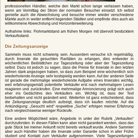
professionellen Händler, welche den Markt schon lange verlassen haben,
wenn am Vormittag der Strom der normalen Besucher einsetzt. Ich selbst
genieße auch die Abwechslung und besuche immer wieder verschiedene
Märkte auch in weiter entfernt liegenden Städten und empfinde dies auch als
willkommene Abwechslung und Horizonterweiterung.
Aufnahme links: Flohmarktstand am frühen Morgen mit übervoll bestücktem
Verkaufsstand.
Die Zeitungsanzeige
Sammeln muss nicht schwierig sein. Ausserdem versuche ich regelmäßig,
durch Inserate die gesuchten Raritäten zu erlangen, dies entweder in
wöchentlichen Beiblättchen zur Tageszeitung oder aber der Tageszeitung
selbst. Dazu ist jedoch zu sagen, dass die Preise für Inserate in den letzten
Jahren stark angezogen haben, so dass zum Beispiel eine wöchentlich sich
wiederholende Anzeige sehr kostspielig werden kann. Auf der anderen Seite
ist gerade die mehrmalige wiederholende Aufgabe eines Inserates wichtig,
weil erfahrungsgemäß potentielle Verkäufer erst nach mehrmaligem Lesen
reagieren und zurückrufen. Eine mehrmalige Annoncierung prägt sich auch
eher ins Gedächtnis des Verkäufers ein. Wichtig ist, dass der Text
beibehalten und nicht geändert wird. Weiterhin ist ganz entscheidend, dass
die Zeitungsanzeige deutlich aufzeigt, dass ich kaufen möchte. Auf die
Ankündigung: „Gesucht wird“ respektive „Suche“ erfolgen meiner Erfahrung
nach vergleichsweise weniger Rückrufe.
Eine andere Möglichkeit wäre, Angebote in unter der Rubrik „Verkaufen“
durchzuforsten. In diesen Fällen kann aber nicht garantiert werden, dass das
gute Stück bei meiner Ankunft nicht bereits verkauft wurde. Andere Sammler
aber auch Händler haben die Inserate unter Garantie schon in aller Frühe
studiert und Kontakt zum Verkäufer aufgenommen. Viele Tageszeitungen