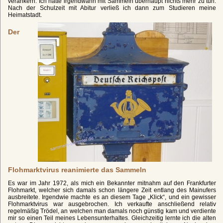
verankern. Ich hatte irgendwann mit Sammeln überhaupt nichts mehr zu tun.
Nach der Schulzeit mit Abitur verließ ich dann zum Studieren meine
Heimatstadt.
Der
Flohmarktvirus reanimierte das Sammeln
Es war im Jahr 1972, als mich ein Bekannter mitnahm auf den Frankfurter
Flohmarkt, welcher sich damals schon längere Zeit entlang des Mainufers
ausbreitete. Irgendwie machte es an diesem Tage „Klick“, und ein gewisser
Flohmarktvirus war ausgebrochen. Ich verkaufte anschließend relativ
regelmäßig Trödel, an welchen man damals noch günstig kam und verdiente
mir so einen Teil meines Lebensunterhaltes. Gleichzeitig lernte ich die alten