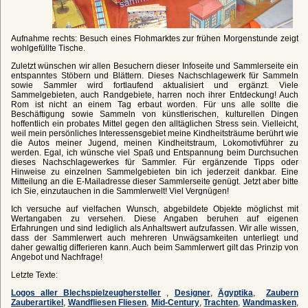
Aufnahme rechts: Besuch eines Flohmarktes zur frühen Morgenstunde zeigt
wohlgefüllte Tische.
Zuletzt wünschen wir allen Besuchern dieser Infoseite und Sammlerseite ein
entspanntes Stöbern und Blättern. Dieses Nachschlagewerk für Sammeln
sowie Sammler wird fortlaufend aktualisiert und ergänzt. Viele
Sammelgebieten, auch Randgebiete, harren noch ihrer Entdeckung! Auch
Rom ist nicht an einem Tag erbaut worden. Für uns alle sollte die
Beschäftigung sowie Sammeln von künstlerischen, kulturellen Dingen
hoffentlich ein probates Mittel gegen den alltäglichen Stress sein. Vielleicht,
weil mein persönliches Interessensgebiet meine Kindheitsträume berührt wie
die Autos meiner Jugend, meinen Kindheitstraum, Lokomotivführer zu
werden. Egal, ich wünsche viel Spaß und Entspannung beim Durchsuchen
dieses Nachschlagewerkes für Sammler. Für ergänzende Tipps oder
Hinweise zu einzelnen Sammelgebieten bin ich jederzeit dankbar. Eine
Mitteilung an die E-Mailadresse dieser Sammlerseite genügt. Jetzt aber bitte
ich Sie, einzutauchen in die Sammlerwelt! Viel Vergnügen!
Ich versuche auf vielfachen Wunsch, abgebildete Objekte möglichst mit
Wertangaben zu versehen. Diese Angaben beruhen auf eigenen
Erfahrungen und sind lediglich als Anhaltswert aufzufassen. Wir alle wissen,
dass der Sammlerwert auch mehreren Unwägsamkeiten unterliegt und
daher gewaltig differieren kann. Auch beim Sammlerwert gilt das Prinzip von
Angebot und Nachfrage!
Letzte Texte:
Logos aller Blechspielzeughersteller
,
Designer
,
Ägyptika
,
Zaubern
Zauberartikel
,
Wandfliesen Fliesen
,
Mid-Century
,
Trachten
,
Wandmasken
,