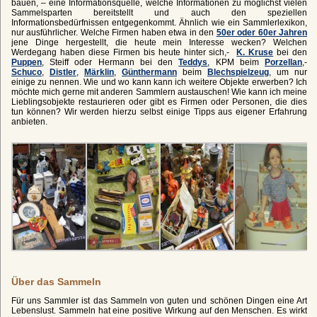
bauen, – eine Informationsquelle, welche Informationen zu möglichst vielen
Sammelsparten bereitstellt und auch den speziellen
Informationsbedürfnissen entgegenkommt. Ähnlich wie ein Sammlerlexikon,
nur ausführlicher. Welche Firmen haben etwa in den
50er oder 60er Jahren
jene Dinge hergestellt, die heute mein Interesse wecken? Welchen
Werdegang haben diese Firmen bis heute hinter sich,-
K. Kruse
bei den
Puppen
, Steiff oder Hermann bei den
Teddys
, KPM beim
Porzellan
,-
Schuco
,
Distler
,
Märklin
,
Günthermann
beim
Blechspielzeug
, um nur
einige zu nennen. Wie und wo kann kann ich weitere Objekte erwerben? Ich
möchte mich gerne mit anderen Sammlern austauschen! Wie kann ich meine
Lieblingsobjekte restaurieren oder gibt es Firmen oder Personen, die dies
tun können? Wir werden hierzu selbst einige Tipps aus eigener Erfahrung
anbieten.
Über das Sammeln
Für uns Sammler ist das Sammeln von guten und schönen Dingen eine Art
Lebenslust.
Sammeln hat eine positive Wirkung auf den Menschen. Es wirkt