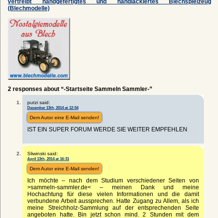
vertreibt handgefertigtes und handlackiertes Blechspielzeug
(Blechmodelle)
2 responses about “-Startseite Sammeln Sammler-”
putzi said:
Dezember 13th, 2014 at 12:54
Dem Autor eine E-Mail senden!
IST EIN SUPER FORUM WERDE SIE WEITER EMPFEHLEN
Sliwinski said:
April 13th, 2014 at 16:31
Dem Autor eine E-Mail senden!
Ich möchte – nach dem Studium verschiedener Seiten von
>sammeln-sammler.de< – meinen Dank und meine
Hochachtung für diese vielen Informationen und die damit
verbundene Arbeit aussprechen. Hatte Zugang zu Allem, als ich
meine Streichholz-Sammlung auf der entsprechenden Seite
angeboten hatte. Bin jetzt schon mind. 2 Stunden mit dem