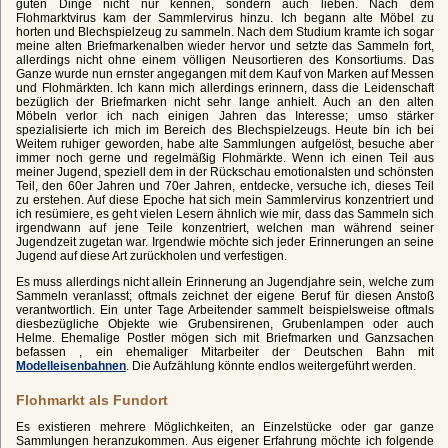
guten Dinge nicht nur kennen, sondern auch lieben. Nach dem
Flohmarktvirus kam der Sammlervirus hinzu. Ich begann alte Möbel zu
horten und Blechspielzeug zu sammeln. Nach dem Studium kramte ich sogar
meine alten Briefmarkenalben wieder hervor und setzte das Sammeln fort,
allerdings nicht ohne einem völligen Neusortieren des Konsortiums. Das
Ganze wurde nun ernster angegangen mit dem Kauf von Marken auf Messen
und Flohmärkten. Ich kann mich allerdings erinnern, dass die Leidenschaft
bezüglich der Briefmarken nicht sehr lange anhielt. Auch an den alten
Möbeln verlor ich nach einigen Jahren das Interesse; umso stärker
spezialisierte ich mich im Bereich des Blechspielzeugs. Heute bin ich bei
Weitem ruhiger geworden, habe alte Sammlungen aufgelöst, besuche aber
immer noch gerne und regelmäßig Flohmärkte. Wenn ich einen Teil aus
meiner Jugend, speziell dem in der Rückschau emotionalsten und schönsten
Teil, den 60er Jahren und 70er Jahren, entdecke, versuche ich, dieses Teil
zu erstehen. Auf diese Epoche hat sich mein Sammlervirus konzentriert und
ich resümiere, es geht vielen Lesern ähnlich wie mir, dass das Sammeln sich
irgendwann auf jene Teile konzentriert, welchen man während seiner
Jugendzeit zugetan war. Irgendwie möchte sich jeder Erinnerungen an seine
Jugend auf diese Art zurückholen und verfestigen.
Es muss allerdings nicht allein Erinnerung an Jugendjahre sein, welche zum
Sammeln veranlasst; oftmals zeichnet der eigene Beruf für diesen Anstoß
verantwortlich. Ein unter Tage Arbeitender sammelt beispielsweise oftmals
diesbezügliche Objekte wie Grubensirenen, Grubenlampen oder auch
Helme. Ehemalige Postler mögen sich mit Briefmarken und Ganzsachen
befassen , ein ehemaliger Mitarbeiter der Deutschen Bahn mit
Modelleisenbahnen
. Die Aufzählung könnte endlos weitergeführt werden.
Flohmarkt als Fundort
Es existieren mehrere Möglichkeiten, an Einzelstücke oder gar ganze
Sammlungen heranzukommen. Aus eigener Erfahrung möchte ich folgende