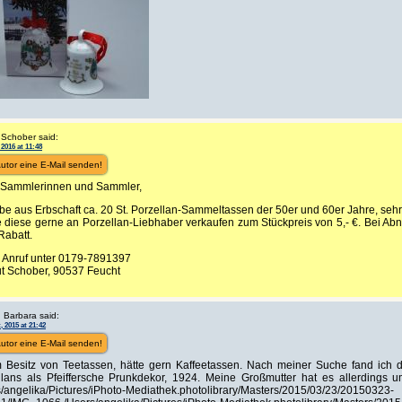
 Schober said:
 2016 at 11:48
utor eine E-Mail senden!
 Sammlerinnen und Sammler,
be aus Erbschaft ca. 20 St. Porzellan-Sammeltassen der 50er und 60er Jahre, sehr 
 diese gerne an Porzellan-Liebhaber verkaufen zum Stückpreis von 5,- €. Bei Ab
Rabatt.
 Anruf unter 0179-7891397
t Schober, 90537 Feucht
r, Barbara said:
, 2015 at 21:42
utor eine E-Mail senden!
m Besitz von Teetassen, hätte gern Kaffeetassen. Nach meiner Suche fand ich 
llans als Pfeiffersche Prunkdekor, 1924. Meine Großmutter hat es allerdings 
s/angelika/Pictures/iPhoto-Mediathek.photolibrary/Masters/2015/03/23/20150323-