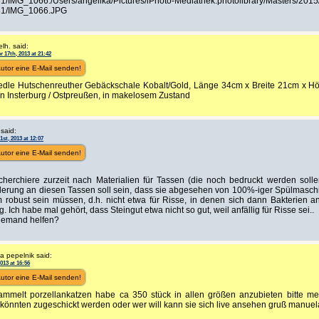
1/IMG_1066./Users/angelika/Pictures/iPhoto-Mediathek.photolibrary/Masters/201
1/IMG_1066.JPG
lh. said:
 17th, 2013 at 21:42
utor eine E-Mail senden!
 edle Hutschenreuther Gebäckschale Kobalt/Gold, Länge 34cm x Breite 21cm x H
in Insterburg / Ostpreußen, in makelosem Zustand
 said:
st, 2013 at 12:07
utor eine E-Mail senden!
echerchiere zurzeit nach Materialien für Tassen (die noch bedruckt werden soll
derung an diesen Tassen soll sein, dass sie abgesehen von 100%-iger Spülmaschi
m robust sein müssen, d.h. nicht etwa für Risse, in denen sich dann Bakterien
ig. Ich habe mal gehört, dass Steingut etwa nicht so gut, weil anfällig für Risse sei..
jemand helfen?
a pepelnik said:
2013 at 16:56
utor eine E-Mail senden!
ammelt porzellankatzen habe ca 350 stück in allen größen anzubieten bitte me
 könnten zugeschickt werden oder wer will kann sie sich live ansehen gruß manuel