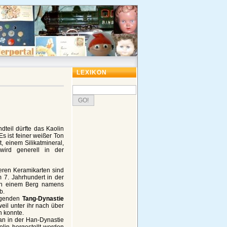
LEXIKON
dteil dürfte das Kaolin
Es ist feiner weißer Ton
, einem Silikatmineral,
wird generell in der
eren Keramikarten sind
m 7. Jahrhundert in der
von einem Berg namens
b.
lgenden
Tang-Dynastie
eil unter ihr nach über
n konnte.
an in der Han-Dynastie
lin hergestellt worden