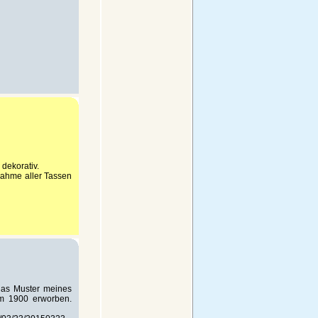
dekorativ.
nahme aller Tassen
das Muster meines
um 1900 erworben.