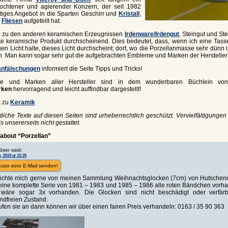
flochtener und agierender Konzern, der seit 1982
tiges Angebot in die Sparten Geschirr und
Kristall
,
e
Fliesen
aufgeteilt hat.
 zu den anderen keramischen Erzeugnissen
Irdenware/Irdengut
, Steingut und Ste
ste keramische Produkt durchscheinend. Dies bedeutet, dass, wenn ich eine Tasse
en Licht halte, dieses Licht durchscheint; dort, wo die Porzellanmasse sehr dünn i
h. Man kann sogar sehr gut die aufgebrachten Embleme und Marken der Hersteller
anfälschungen
informiert die Seite Tipps und Tricks!
e und Marken aller Hersteller sind in dem wunderbaren Büchlein v
rken
hervorragend und leicht auffindbar dargestellt!
k zu
Keramik
liche Texte auf diesen Seiten sind urheberrechtlich geschützt. Vervielfältigungen 
 unsererseits nicht gestattet.
about “Porzellan”
öser said:
, 2019 at 13:25
utor eine E-Mail senden!
öchte mich gerne von meinen Sammlung Weihnachtsglocken (7cm) von Hutschenre
eine komplette Serie von 1981 – 1983 und 1985 – 1986 alle roten Bändchen vorh
wäre sogar 3x vorhanden. Die Glocken sind nicht beschädigt oder verfärb
ndfreien Zustand.
rufen sie an dann können wir über einen fairen Preis verhandeln: 0163 / 35 90 363