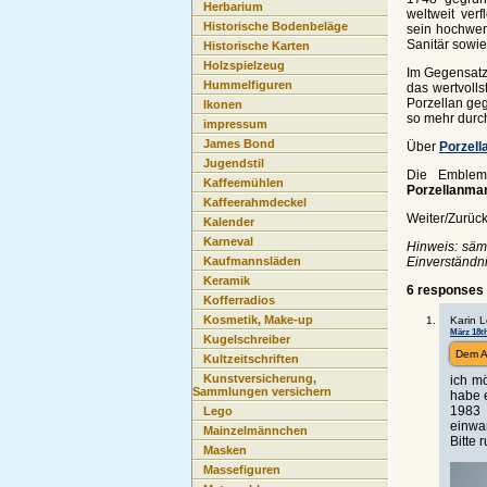
Herbarium
weltweit ver
Historische Bodenbeläge
sein hochwer
Sanitär sowi
Historische Karten
Holzspielzeug
Im Gegensatz
Hummelfiguren
das wertvoll
Porzellan geg
Ikonen
so mehr durc
impressum
James Bond
Über
Porzell
Jugendstil
Die Emblem
Kaffeemühlen
Porzellanma
Kaffeerahmdeckel
Weiter/Zurüc
Kalender
Karneval
Hinweis: sämt
Einverständnis
Kaufmannsläden
Keramik
6 responses 
Kofferradios
Kosmetik, Make-up
Karin L
März 18th
Kugelschreiber
Dem A
Kultzeitschriften
Kunstversicherung,
ich m
Sammlungen versichern
habe 
1983 
Lego
einwa
Mainzelmännchen
Bitte 
Masken
Massefiguren