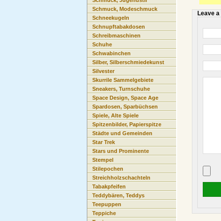
Schmuck, Jugendstil
Schmuck, Modeschmuck
Leave a
Schneekugeln
Schnupftabakdosen
Schreibmaschinen
Schuhe
Schwabinchen
Silber, Silberschmiedekunst
Silvester
Skurrile Sammelgebiete
Sneakers, Turnschuhe
Space Design, Space Age
Spardosen, Sparbüchsen
Spiele, Alte Spiele
Spitzenbilder, Papierspitze
Städte und Gemeinden
Star Trek
Stars und Prominente
Stempel
Stilepochen
Streichholzschachteln
Tabakpfeifen
Teddybären, Teddys
Teepuppen
Teppiche