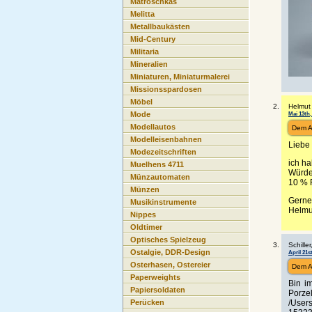
Matroschkas
Melitta
Metallbaukästen
Mid-Century
Militaria
Mineralien
Miniaturen, Miniaturmalerei
Missionsspardosen
Möbel
Helmut
Mai 13th,
Mode
Modellautos
Dem A
Modelleisenbahnen
Liebe
Modezeitschriften
ich ha
Muelhens 4711
Würde
Münzautomaten
10 % 
Münzen
Gerne
Musikinstrumente
Helmu
Nippes
Oldtimer
Optisches Spielzeug
Schille
Ostalgie, DDR-Design
April 21st
Osterhasen, Ostereier
Dem A
Paperweights
Bin i
Papiersoldaten
Porze
/User
Perücken