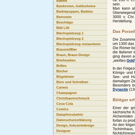
Bakelit
sein.
Banknoten, Geldscheine
Man kann all
Barbiepuppen, Barbies
Überwiegend 
3000 v. Chr
Bernstein
Herstellung.
Beschläge
Bild Lilli
Das Porzel
Blechspielzeug 1
Blechspielzeug 2
Die Zusammen
um 1300 das M
Blechspielzeug restaurieren
Die Römer bez
Brauerei/Bier
die Italiener
Braun, Braun-Design
ging davon a
„weißes
Gold
Briefmarken
Brillen
In der Folge
Bücher
Königs- und 
See- und Ha
Bügeleisen
damaligen Zei
Büro und Schreiben
Besonders be
Carrera
Dynastie
(136
Champagner
Christbaumschmuck
Böttger er
Coca-Cola
Einer der gr
Comics
sächsische 
Dampferzubehör
Alchemisten 
Datenschutzerklärung
fortan zu pro
An den folgen
Design, Industriedesign
Tschirnhaus, 
Designer
Nichtchinese