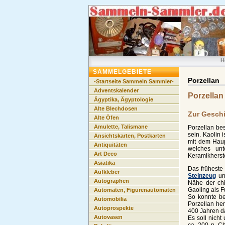
H
SAMMELGEBIETE
Porzellan
-Startseite Sammeln Sammler-
Adventskalender
Porzella
Ägyptika, Ägyptologie
Alte Blechdosen
Zur Geschi
Alte Öfen
Amulette, Talismane
Porzellan bes
sein. Kaolin 
Ansichtskarten, Postkarten
mit dem Haupt
Antiquitäten
welches unt
Art Deco
Keramikherste
Asiatika
Das früheste
Aufkleber
Steinzeug
u
Autographen
Nähe der ch
Gaoling als F
Automaten, Figurenautomaten
So konnte be
Automobilia
Porzellan her
Autoprospekte
400 Jahren da
Autovasen
Es soll nich
ca. 200 n. C