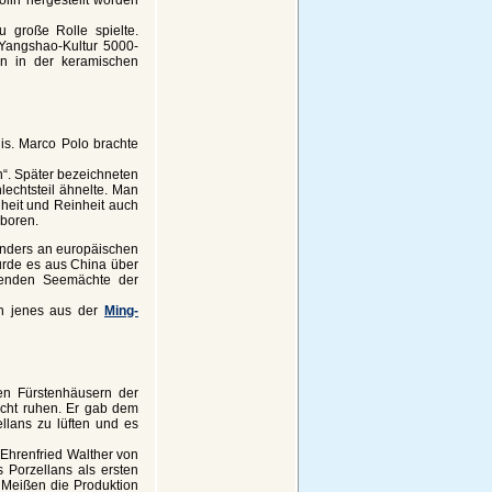
 große Rolle spielte.
Yangshao-Kultur 5000-
n in der keramischen
s. Marco Polo brachte
n“. Später bezeichneten
lechtsteil ähnelte. Man
heit und Reinheit auch
boren.
onders an europäischen
urde es aus China über
hrenden Seemächte der
ch jenes aus der
Ming-
en Fürstenhäusern der
icht ruhen. Er gab dem
llans zu lüften und es
 Ehrenfried Walther von
 Porzellans als ersten
 Meißen die Produktion