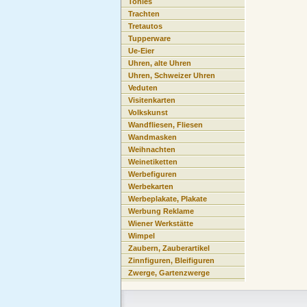
Tonies
Trachten
Tretautos
Tupperware
Ue-Eier
Uhren, alte Uhren
Uhren, Schweizer Uhren
Veduten
Visitenkarten
Volkskunst
Wandfliesen, Fliesen
Wandmasken
Weihnachten
Weinetiketten
Werbefiguren
Werbekarten
Werbeplakate, Plakate
Werbung Reklame
Wiener Werkstätte
Wimpel
Zaubern, Zauberartikel
Zinnfiguren, Bleifiguren
Zwerge, Gartenzwerge