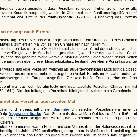
erdings davon ausgehen, dass Porzellan zu diesen frühen Zeiten keine allzu
wurde Keramik hergestellt, welche in China seit den Buntkeramikgefäßen der 
. bekannt war. Erst in der
Yuan-Dynastie
(1279-1368) überwog das Porzella
lan gelangt nach Europa
setzung des Porzellans war lange Jahrhunderte ein streng gehütetes Geheimni
aterial zum ersten Mal von seinen Chinareisen nach Italien mit.
eichneten das weibliche Geschlechtsteil als „porcella“, auf deutsch „Schweinche
 eine weiße glänzende Muschel als „porcellana“, weil diese dem weiblichen Gesch
us, dass das geheimnisvolle wertvolle Material Marco Polos, wegen seiner Selten
“ genannt, aus eben dieser Muschelsubstanz bestand. Der
Name Porzellan
war ge
zeit wurde das edle Porzellan, welches als außergewöhnliches Luxusgut galt, bes
Fürstenhäusern, immer mehr zum begehrten Artikel. Bereits im 16. Jahrhundert w
ndelswege nach Europa ausgeführt. Ziel war häufig Portugal, eine der fü
t.
gehrt war das wohl berühmteste und qualitätvollste Porzellan Chinas, nämli
8-1644). Die Herstellung des Porzellans blieb jedoch weiterhin ein Geheimnis.
findet das Porzellan zum zweiten Mal
ößten und leidenschaftlichsten
Sammler
chinesischen Porzellans war unter d
König
August der Starke
. Das Geheimnis des weißen Goldes zu lüften, ließ in n
Johann Friedrich Böttger den Auftrag, das Geheimnis der Herstellung des Porze
duzieren.
den Experimenten waren Böttger und sein Vorgesetzter, der Naturwissenschaftler
beteiligt. Im Jahre
1708
schließlich gelang ihnen
in Meißen
die Herstellung des
n. Sie erfanden das Porzellan quasi zum zweiten Mal. Im selben Jahr begann in