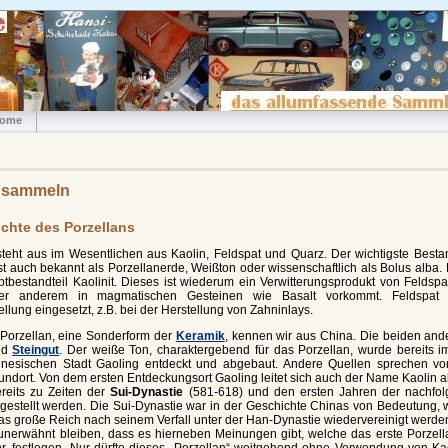
ome
n sammeln
chte des Porzellans
teht aus im Wesentlichen aus Kaolin, Feldspat und Quarz. Der wichtigste Bestan
ist auch bekannt als Porzellanerde, Weißton oder wissenschaftlich als Bolus alba. 
bestandteil Kaolinit. Dieses ist wiederum ein Verwitterungsprodukt von Feldspat
er anderem in magmatischen Gesteinen wie Basalt vorkommt. Feldspat 
llung eingesetzt, z.B. bei der Herstellung von Zahninlays.
 Porzellan, eine Sonderform der
Keramik
, kennen wir aus China. Die beiden and
nd
Steingut
. Der weiße Ton, charaktergebend für das Porzellan, wurde bereits i
inesischen Stadt Gaoling entdeckt und abgebaut. Andere Quellen sprechen 
undort. Von dem ersten Entdeckungsort Gaoling leitet sich auch der Name Kaolin a
reits zu Zeiten der
Sui-Dynastie
(581-618) und den ersten Jahren der nachfo
gestellt werden. Die Sui-Dynastie war in der Geschichte Chinas von Bedeutung, w
s große Reich nach seinem Verfall unter der Han-Dynastie wiedervereinigt werde
t unerwähnt bleiben, dass es hierneben Meinungen gibt, welche das erste Porzell
hr. festlegen. Nur dürfte dieses „Porzellan“ weitgehend ohne Verwendung von Kao