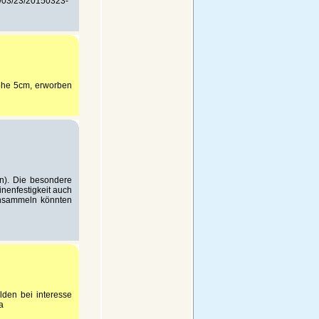
5/03/23/20150323-
öhe 5cm, erworben
en). Die besondere
nenfestigkeit auch
 ansammeln könnten
lden bei interesse
a