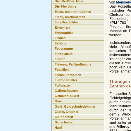
Die 50er/60er Jahre
von
Meissene
Das Porzella
Die 70er Jahre
nächsten Po
Elektr. Autorennbahnen
Chelsea Lo
Email, Küchenemail
Fürstenberg 
Emailleschilder
KPM 1763.
Porzellan lö
Ephemera
Material ab. 
Erinnophilie
werden.
Erotica
Insbesondere
Exlibris
viele Manu
Feuerzeuge
deutschen P
Filmplakate
insbesonder
Thüringer Wa
Firmen
diesen Umfel
Flakons, Parfümflakons
noch kein Fa
Fossilien
Porzellanmanu
Fotos, Fotoalben
Füllfederhalter
Thüringe
Zentren de
Fußmatten
Galionsfiguren
Ein zweiter S
Gemälde, Bilder
Fichtelgebir
Glas
durch das en
Manufakturen
Gold, Goldschmiedekunst
durch den N
Grafik, Graphik
dem 2. Weltk
Gründerzeit
Porzellanman
sind unter 
Gutscheine
und
Villero
Hanf
1748 gegrü