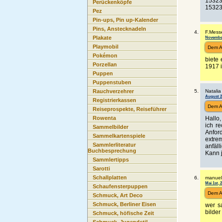
15323
Perückenköpfe
15323
Pez
Pin-ups, Pin up-Kalender
Pins, Anstecknadeln
F.Messe
November
Plakate
Playmobil
Dem A
Pokémon
biete
Porzellan
1917 
Puppen
Puppenstuben
Natalia
Rauchverzehrer
August 21
Registrierkassen
Dem A
Reiseprospekte, Reiseführer
Hallo,
Rowenta
ich r
Sammelbilder
Anfor
Sammelkartenspiele
extre
Sammlerliteratur
anfäll
Buchbesprechung
Kann 
Sammlertipps
Sarotti
Schallplatten
manuel
Mai 1st, 
Schaufensterpuppen
Dem A
Schmuck, Art Deco
Schmuck, Berliner Eisen
wer s
bilder
Schmuck, höfische Zeit