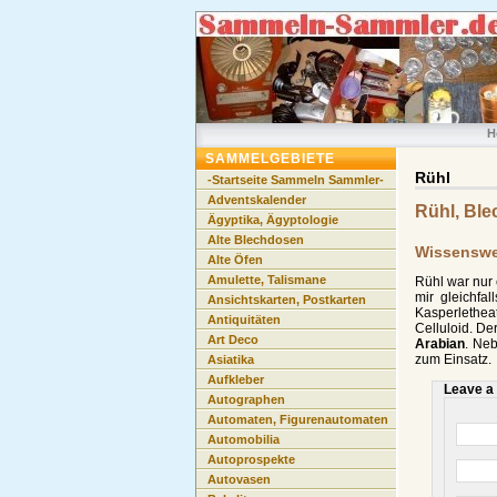
H
SAMMELGEBIETE
Rühl
-Startseite Sammeln Sammler-
Adventskalender
Rühl, Ble
Ägyptika, Ägyptologie
Alte Blechdosen
Wissenswer
Alte Öfen
Amulette, Talismane
Rühl war nur 
mir gleichfa
Ansichtskarten, Postkarten
Kasperlethea
Antiquitäten
Celluloid. D
Art Deco
Arabian
. Ne
zum Einsatz.
Asiatika
Aufkleber
Leave a
Autographen
Automaten, Figurenautomaten
Automobilia
Autoprospekte
Autovasen