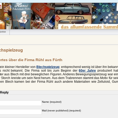
ome
chspielzeug
tes über die Firma Rühl aus Fürth
ein kleiner Hersteller von
Blechspielzeug
; entsprechend wenig ist über ihn bekann
lls nicht bekannt. Die Firma soll bis zum Beginn der
60er Jahre
produziert ha
ter aus Blech mit drei beweglichen Figuren. Anderes Bewegungsspielzeug war ein 
er Storch kreiste um sein Nest herum. Aus dem Trabrennen stammt das Motiv für s
ben Blech kamen bei der Firma Rühl auch andere Materialien wie Zelluloid, Gu
 Reply
Name (required)
Mail (never published) (required)