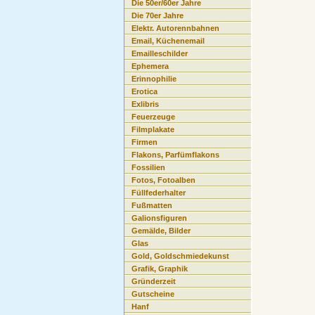
Die 50er/60er Jahre
Die 70er Jahre
Elektr. Autorennbahnen
Email, Küchenemail
Emailleschilder
Ephemera
Erinnophilie
Erotica
Exlibris
Feuerzeuge
Filmplakate
Firmen
Flakons, Parfümflakons
Fossilien
Fotos, Fotoalben
Füllfederhalter
Fußmatten
Galionsfiguren
Gemälde, Bilder
Glas
Gold, Goldschmiedekunst
Grafik, Graphik
Gründerzeit
Gutscheine
Hanf