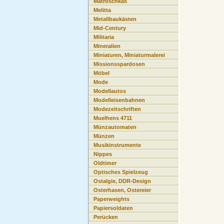
Matroschkas
Melitta
Metallbaukästen
Mid-Century
Militaria
Mineralien
Miniaturen, Miniaturmalerei
Missionsspardosen
Möbel
Mode
Modellautos
Modelleisenbahnen
Modezeitschriften
Muelhens 4711
Münzautomaten
Münzen
Musikinstrumente
Nippes
Oldtimer
Optisches Spielzeug
Ostalgie, DDR-Design
Osterhasen, Ostereier
Paperweights
Papiersoldaten
Perücken