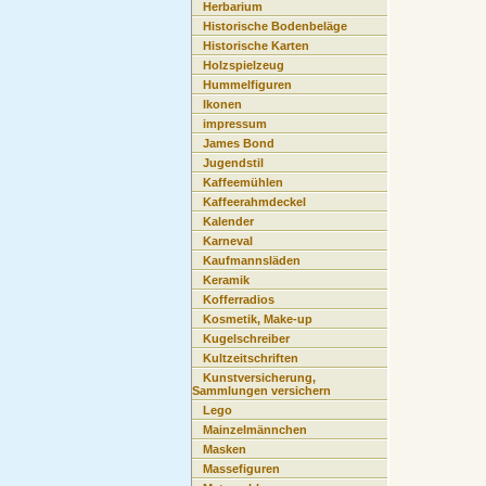
Herbarium
Historische Bodenbeläge
Historische Karten
Holzspielzeug
Hummelfiguren
Ikonen
impressum
James Bond
Jugendstil
Kaffeemühlen
Kaffeerahmdeckel
Kalender
Karneval
Kaufmannsläden
Keramik
Kofferradios
Kosmetik, Make-up
Kugelschreiber
Kultzeitschriften
Kunstversicherung,
Sammlungen versichern
Lego
Mainzelmännchen
Masken
Massefiguren