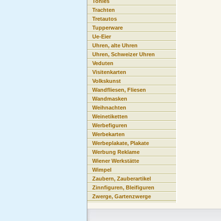
Tonies
Trachten
Tretautos
Tupperware
Ue-Eier
Uhren, alte Uhren
Uhren, Schweizer Uhren
Veduten
Visitenkarten
Volkskunst
Wandfliesen, Fliesen
Wandmasken
Weihnachten
Weinetiketten
Werbefiguren
Werbekarten
Werbeplakate, Plakate
Werbung Reklame
Wiener Werkstätte
Wimpel
Zaubern, Zauberartikel
Zinnfiguren, Bleifiguren
Zwerge, Gartenzwerge