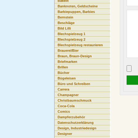
Bakelit
Banknoten, Geldscheine
Barbiepuppen, Barbies
Bernstein
Beschläge
Bild Lilli
Blechspielzeug 1
Blechspielzeug 2
Blechspielzeug restaurieren
Brauerei/Bier
Braun, Braun-Design
Briefmarken
Brillen
Bücher
Bügeleisen
Büro und Schreiben
Carrera
Champagner
Christbaumschmuck
Coca-Cola
Comics
Dampferzubehör
Datenschutzerklärung
Design, Industriedesign
Designer