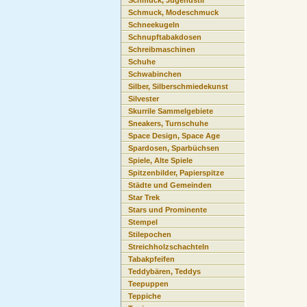
Schmuck, Jugendstil
Schmuck, Modeschmuck
Schneekugeln
Schnupftabakdosen
Schreibmaschinen
Schuhe
Schwabinchen
Silber, Silberschmiedekunst
Silvester
Skurrile Sammelgebiete
Sneakers, Turnschuhe
Space Design, Space Age
Spardosen, Sparbüchsen
Spiele, Alte Spiele
Spitzenbilder, Papierspitze
Städte und Gemeinden
Star Trek
Stars und Prominente
Stempel
Stilepochen
Streichholzschachteln
Tabakpfeifen
Teddybären, Teddys
Teepuppen
Teppiche