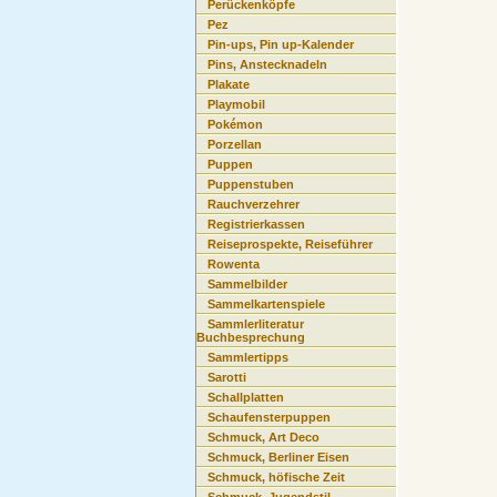
Perückenköpfe
Pez
Pin-ups, Pin up-Kalender
Pins, Anstecknadeln
Plakate
Playmobil
Pokémon
Porzellan
Puppen
Puppenstuben
Rauchverzehrer
Registrierkassen
Reiseprospekte, Reiseführer
Rowenta
Sammelbilder
Sammelkartenspiele
Sammlerliteratur
Buchbesprechung
Sammlertipps
Sarotti
Schallplatten
Schaufensterpuppen
Schmuck, Art Deco
Schmuck, Berliner Eisen
Schmuck, höfische Zeit