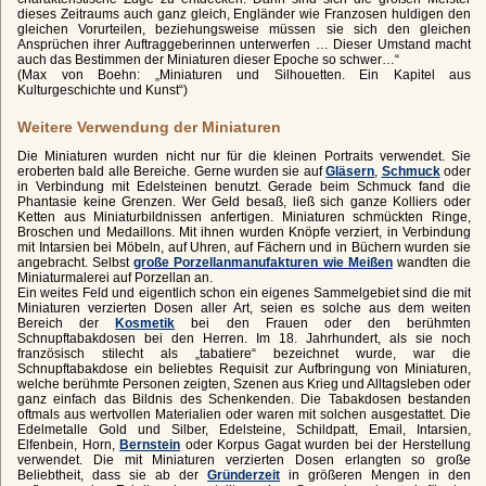
dieses Zeitraums auch ganz gleich, Engländer wie Franzosen huldigen den
gleichen Vorurteilen, beziehungsweise müssen sie sich den gleichen
Ansprüchen ihrer Auftraggeberinnen unterwerfen … Dieser Umstand macht
auch das Bestimmen der Miniaturen dieser Epoche so schwer…“
(Max von Boehn: „Miniaturen und Silhouetten. Ein Kapitel aus
Kulturgeschichte und Kunst“)
Weitere Verwendung der Miniaturen
Die Miniaturen wurden nicht nur für die kleinen Portraits verwendet. Sie
eroberten bald alle Bereiche. Gerne wurden sie auf
Gläsern
,
Schmuck
oder
in Verbindung mit Edelsteinen benutzt. Gerade beim Schmuck fand die
Phantasie keine Grenzen. Wer Geld besaß, ließ sich ganze Kolliers oder
Ketten aus Miniaturbildnissen anfertigen. Miniaturen schmückten Ringe,
Broschen und Medaillons. Mit ihnen wurden Knöpfe verziert, in Verbindung
mit Intarsien bei Möbeln, auf Uhren, auf Fächern und in Büchern wurden sie
angebracht. Selbst
große Porzellanmanufakturen wie Meißen
wandten die
Miniaturmalerei auf Porzellan an.
Ein weites Feld und eigentlich schon ein eigenes Sammelgebiet sind die mit
Miniaturen verzierten Dosen aller Art, seien es solche aus dem weiten
Bereich der
Kosmetik
bei den Frauen oder den berühmten
Schnupftabakdosen bei den Herren. Im 18. Jahrhundert, als sie noch
französisch stilecht als „tabatiere“ bezeichnet wurde, war die
Schnupftabakdose ein beliebtes Requisit zur Aufbringung von Miniaturen,
welche berühmte Personen zeigten, Szenen aus Krieg und Alltagsleben oder
ganz einfach das Bildnis des Schenkenden. Die Tabakdosen bestanden
oftmals aus wertvollen Materialien oder waren mit solchen ausgestattet. Die
Edelmetalle Gold und Silber, Edelsteine, Schildpatt, Email, Intarsien,
Elfenbein, Horn,
Bernstein
oder Korpus Gagat wurden bei der Herstellung
verwendet. Die mit Miniaturen verzierten Dosen erlangten so große
Beliebtheit, dass sie ab der
Gründerzeit
in größeren Mengen in den