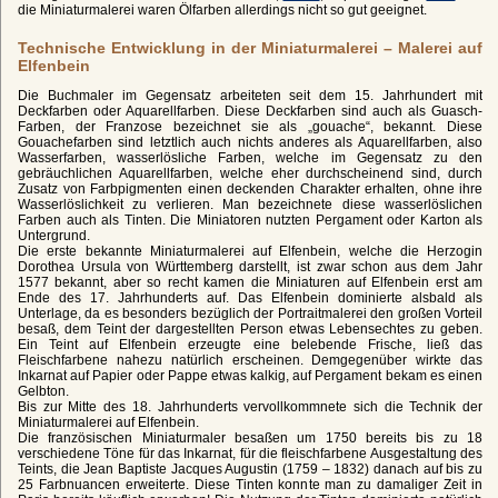
die Miniaturmalerei waren Ölfarben allerdings nicht so gut geeignet.
Technische Entwicklung in der Miniaturmalerei – Malerei auf
Elfenbein
Die Buchmaler im Gegensatz arbeiteten seit dem 15. Jahrhundert mit
Deckfarben oder Aquarellfarben. Diese Deckfarben sind auch als Guasch-
Farben, der Franzose bezeichnet sie als „gouache“, bekannt. Diese
Gouachefarben sind letztlich auch nichts anderes als Aquarellfarben, also
Wasserfarben, wasserlösliche Farben, welche im Gegensatz zu den
gebräuchlichen Aquarellfarben, welche eher durchscheinend sind, durch
Zusatz von Farbpigmenten einen deckenden Charakter erhalten, ohne ihre
Wasserlöslichkeit zu verlieren. Man bezeichnete diese wasserlöslichen
Farben auch als Tinten. Die Miniatoren nutzten Pergament oder Karton als
Untergrund.
Die erste bekannte Miniaturmalerei auf Elfenbein, welche die Herzogin
Dorothea Ursula von Württemberg darstellt, ist zwar schon aus dem Jahr
1577 bekannt, aber so recht kamen die Miniaturen auf Elfenbein erst am
Ende des 17. Jahrhunderts auf. Das Elfenbein dominierte alsbald als
Unterlage, da es besonders bezüglich der Portraitmalerei den großen Vorteil
besaß, dem Teint der dargestellten Person etwas Lebensechtes zu geben.
Ein Teint auf Elfenbein erzeugte eine belebende Frische, ließ das
Fleischfarbene nahezu natürlich erscheinen. Demgegenüber wirkte das
Inkarnat auf Papier oder Pappe etwas kalkig, auf Pergament bekam es einen
Gelbton.
Bis zur Mitte des 18. Jahrhunderts vervollkommnete sich die Technik der
Miniaturmalerei auf Elfenbein.
Die französischen Miniaturmaler besaßen um 1750 bereits bis zu 18
verschiedene Töne für das Inkarnat, für die fleischfarbene Ausgestaltung des
Teints, die Jean Baptiste Jacques Augustin (1759 – 1832) danach auf bis zu
25 Farbnuancen erweiterte. Diese Tinten konnte man zu damaliger Zeit in