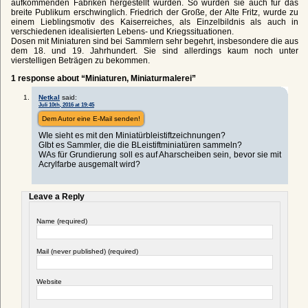
aufkommenden Fabriken hergestellt wurden. So wurden sie auch für das
breite Publikum erschwinglich. Friedrich der Große, der Alte Fritz, wurde zu
einem Lieblingsmotiv des Kaiserreiches, als Einzelbildnis als auch in
verschiedenen idealisierten Lebens- und Kriegssituationen.
Dosen mit Miniaturen sind bei Sammlern sehr begehrt, insbesondere die aus
dem 18. und 19. Jahrhundert. Sie sind allerdings kaum noch unter
vierstelligen Beträgen zu bekommen.
1 response about “Miniaturen, Miniaturmalerei”
Netkal
said:
Juli 10th, 2016 at 19:45
Dem Autor eine E-Mail senden!
WIe sieht es mit den Miniatürbleistiftzeichnungen?
GIbt es Sammler, die die BLeistiftminiatüren sammeln?
WAs für Grundierung soll es auf Aharscheiben sein, bevor sie mit
Acrylfarbe ausgemalt wird?
Leave a Reply
Name (required)
Mail (never published) (required)
Website