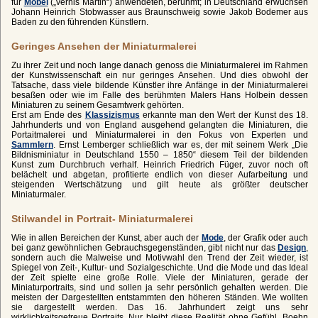
für
Möbel
(„vernis Martin“) anwendeten, berühmt; in Deutschland erwuchsen
Johann Heinrich Stobwasser aus Braunschweig sowie Jakob Bodemer aus
Baden zu den führenden Künstlern.
Geringes Ansehen der Miniaturmalerei
Zu ihrer Zeit und noch lange danach genoss die Miniaturmalerei im Rahmen
der Kunstwissenschaft ein nur geringes Ansehen. Und dies obwohl der
Tatsache, dass viele bildende Künstler ihre Anfänge in der Miniaturmalerei
besaßen oder wie im Falle des berühmten Malers Hans Holbein dessen
Miniaturen zu seinem Gesamtwerk gehörten.
Erst am Ende des
Klassizismus
erkannte man den Wert der Kunst des 18.
Jahrhunderts und von England ausgehend gelangten die Miniaturen, die
Portaitmalerei und Miniaturmalerei in den Fokus von Experten und
Sammlern
. Ernst Lemberger schließlich war es, der mit seinem Werk „Die
Bildnisminiatur in Deutschland 1550 – 1850“ diesem Teil der bildenden
Kunst zum Durchbruch verhalf. Heinrich Friedrich Füger, zuvor noch oft
belächelt und abgetan, profitierte endlich von dieser Aufarbeitung und
steigenden Wertschätzung und gilt heute als größter deutscher
Miniaturmaler.
Stilwandel in Portrait- Miniaturmalerei
Wie in allen Bereichen der Kunst, aber auch der
Mode
, der Grafik oder auch
bei ganz gewöhnlichen Gebrauchsgegenständen, gibt nicht nur das
Design
,
sondern auch die Malweise und Motivwahl den Trend der Zeit wieder, ist
Spiegel von Zeit-, Kultur- und Sozialgeschichte. Und die Mode und das Ideal
der Zeit spielte eine große Rolle. Viele der Miniaturen, gerade der
Miniaturportraits, sind und sollen ja sehr persönlich gehalten werden. Die
meisten der Dargestellten entstammten den höheren Ständen. Wie wollten
sie dargestellt werden. Das 16. Jahrhundert zeigt uns sehr
wirklichkeitsgetreue Portraits. Nur bleibt diese Realität ohne Gefühl, Boehn