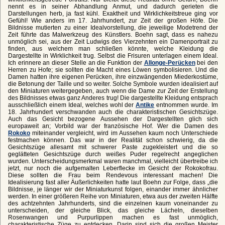
nennt es in seiner Abhandlung Anmut, und dadurch gerieten die
Darstellungen herb, ja fast kühl. Exaktheit und Wirklichkeitstreue ging vor
Gefühl! Wie anders im 17. Jahrhundert, zur Zeit der großen Höfe. Die
Bildnisse mutierten zu einer Idealvorstellung, die jeweilige Modetrend der
Zeit führte das Malwerkzeug des Künstlers. Boehn sagt, dass es nahezu
unmöglich sei, aus der Zeit Ludwigs des Vierzehnten ein Damenportrait zu
finden, aus welchem man schließen könnte, welche Kleidung die
Dargestellte in Wirklichkeit trug. Selbst die Frisuren unterlagen einem Ideal.
Ich erinnere an dieser Stelle an die Funktion der
Allonge-Perücken
bei den
Herren zu Hofe; sie sollten die Macht eines Löwen symbolisieren. Und die
Damen hatten ihre eigenen Perücken, ihre einzwängenden Miederkostüme,
die Betonung der Taille und so weiter. Solche Symbole wurden idealisiert auf
den Miniaturen weitergegeben, auch wenn die Dame zur Zeit der Erstellung
des Bildnisses etwas ganz Anderes trug! Die dargestellte Kleidung entsprach
ausschließlich einem Ideal, welches wohl der
Antike
entnommen wurde. Im
18. Jahrhundert verschwanden auch die charakteristischen Gesichtszüge.
Auch das Gesicht bezogene Aussehen der Dargestellten glich sich
europaweit an; Vorbild war der französische Hof. Wer die Damen des
Rokoko
miteinander vergleicht, wird im Aussehen kaum noch Unterschiede
festmachen können. Das war in der Realität schon schwierig, da die
Gesichtszüge allesamt mit schwerer Paste zugekleistert und die so
geglätteten Gesichtszüge durch weißes Puder regelrecht angeglichen
wurden. Unterscheidungsmerkmal waren manchmal, vielleicht übertreibe ich
jetzt, nur noch die aufgemalten Leberflecke im Gesicht der Rokokofrau.
Diese sollten die Frau beim Rendevous interessant machen! Die
Idealisierung fast aller Äußerlichkeiten hatte laut Boehn zur Folge, dass „die
Bildnisse, je länger wir der Miniaturkunst folgen, einander immer ähnlicher
werden. In einer größeren Reihe von Miniaturen, etwa aus der zweiten Hälfte
des achtzehnten Jahrhunderts, sind die einzelnen kaum voneinander zu
unterscheiden, der gleiche Blick, das gleiche Lächeln, dieselben
Rosenwangen und Purpurlippen machen es fast unmöglich,
charakteristische Züge zu entdecken. Darin sind sich die großen Meister