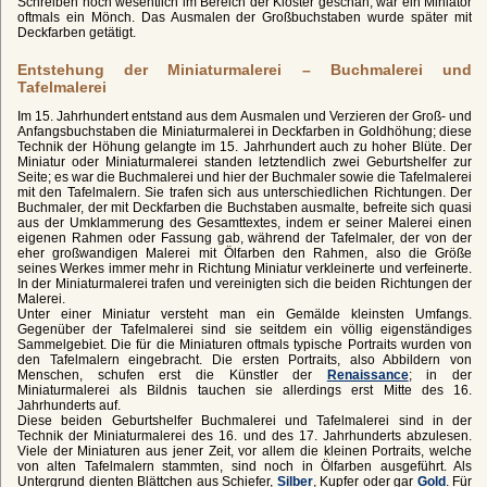
Schreiben noch wesentlich im Bereich der Klöster geschah, war ein Miniator
oftmals ein Mönch. Das Ausmalen der Großbuchstaben wurde später mit
Deckfarben getätigt.
Entstehung der Miniaturmalerei – Buchmalerei und
Tafelmalerei
Im 15. Jahrhundert entstand aus dem Ausmalen und Verzieren der Groß- und
Anfangsbuchstaben die Miniaturmalerei in Deckfarben in Goldhöhung; diese
Technik der Höhung gelangte im 15. Jahrhundert auch zu hoher Blüte. Der
Miniatur oder Miniaturmalerei standen letztendlich zwei Geburtshelfer zur
Seite; es war die Buchmalerei und hier der Buchmaler sowie die Tafelmalerei
mit den Tafelmalern. Sie trafen sich aus unterschiedlichen Richtungen. Der
Buchmaler, der mit Deckfarben die Buchstaben ausmalte, befreite sich quasi
aus der Umklammerung des Gesamttextes, indem er seiner Malerei einen
eigenen Rahmen oder Fassung gab, während der Tafelmaler, der von der
eher großwandigen Malerei mit Ölfarben den Rahmen, also die Größe
seines Werkes immer mehr in Richtung Miniatur verkleinerte und verfeinerte.
In der Miniaturmalerei trafen und vereinigten sich die beiden Richtungen der
Malerei.
Unter einer Miniatur versteht man ein Gemälde kleinsten Umfangs.
Gegenüber der Tafelmalerei sind sie seitdem ein völlig eigenständiges
Sammelgebiet. Die für die Miniaturen oftmals typische Portraits wurden von
den Tafelmalern eingebracht. Die ersten Portraits, also Abbildern von
Menschen, schufen erst die Künstler der
Renaissance
; in der
Miniaturmalerei als Bildnis tauchen sie allerdings erst Mitte des 16.
Jahrhunderts auf.
Diese beiden Geburtshelfer Buchmalerei und Tafelmalerei sind in der
Technik der Miniaturmalerei des 16. und des 17. Jahrhunderts abzulesen.
Viele der Miniaturen aus jener Zeit, vor allem die kleinen Portraits, welche
von alten Tafelmalern stammten, sind noch in Ölfarben ausgeführt. Als
Untergrund dienten Blättchen aus Schiefer,
Silber
, Kupfer oder gar
Gold
. Für