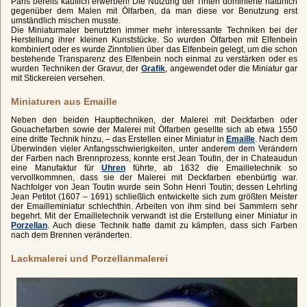
Paris bereits käuflich erwerben! Die Nutzung der Tinten dominierte natürlich
gegenüber dem Malen mit Ölfarben, da man diese vor Benutzung erst
umständlich mischen musste.
Die Miniaturmaler benutzten immer mehr interessante Techniken bei der
Herstellung ihrer kleinen Kunststücke. So wurden Ölfarben mit Elfenbein
kombiniert oder es wurde Zinnfolien über das Elfenbein gelegt, um die schon
bestehende Transparenz des Elfenbein noch einmal zu verstärken oder es
wurden Techniken der Gravur, der
Grafik
, angewendet oder die Miniatur gar
mit Stickereien versehen.
Miniaturen aus Emaille
Neben den beiden Haupttechniken, der Malerei mit Deckfarben oder
Gouachefarben sowie der Malerei mit Ölfarben gesellte sich ab etwa 1550
eine dritte Technik hinzu, – das Erstellen einer Miniatur in
Emaille
. Nach dem
Überwinden vieler Anfangsschwierigkeiten, unter anderem dem Verändern
der Farben nach Brennprozess, konnte erst Jean Toutin, der in Chateaudun
eine Manufaktur für
Uhren
führte, ab 1632 die Emailletechnik so
vervollkommnen, dass sie der Malerei mit Deckfarben ebenbürtig war.
Nachfolger von Jean Toutin wurde sein Sohn Henri Toutin; dessen Lehrling
Jean Petitot (1607 – 1691) schließlich entwickelte sich zum größten Meister
der Emailleminiatur schlechthin. Arbeiten von ihm sind bei Sammlern sehr
begehrt. Mit der Emailletechnik verwandt ist die Erstellung einer Miniatur in
Porzellan
. Auch diese Technik hatte damit zu kämpfen, dass sich Farben
nach dem Brennen veränderten.
Lackmalerei und Porzellanmalerei