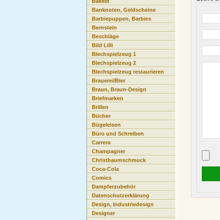
Bakelit
Banknoten, Geldscheine
Barbiepuppen, Barbies
Bernstein
Beschläge
Bild Lilli
Blechspielzeug 1
Blechspielzeug 2
Blechspielzeug restaurieren
Brauerei/Bier
Braun, Braun-Design
Briefmarken
Brillen
Bücher
Bügeleisen
Büro und Schreiben
Carrera
Champagner
Christbaumschmuck
Coca-Cola
Comics
Dampferzubehör
Datenschutzerklärung
Design, Industriedesign
Designer