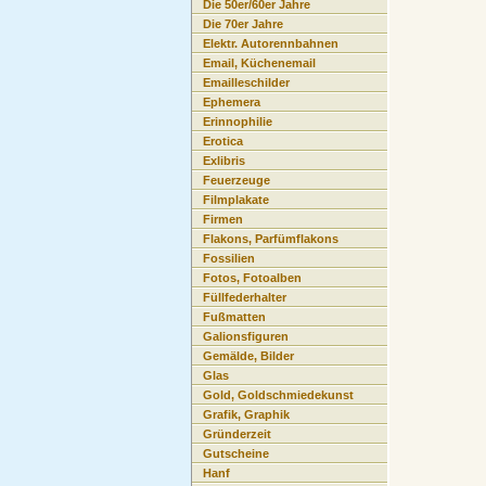
Die 50er/60er Jahre
Die 70er Jahre
Elektr. Autorennbahnen
Email, Küchenemail
Emailleschilder
Ephemera
Erinnophilie
Erotica
Exlibris
Feuerzeuge
Filmplakate
Firmen
Flakons, Parfümflakons
Fossilien
Fotos, Fotoalben
Füllfederhalter
Fußmatten
Galionsfiguren
Gemälde, Bilder
Glas
Gold, Goldschmiedekunst
Grafik, Graphik
Gründerzeit
Gutscheine
Hanf