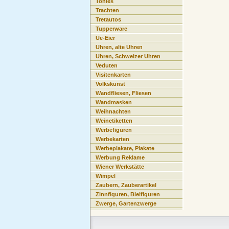
Tonies
Trachten
Tretautos
Tupperware
Ue-Eier
Uhren, alte Uhren
Uhren, Schweizer Uhren
Veduten
Visitenkarten
Volkskunst
Wandfliesen, Fliesen
Wandmasken
Weihnachten
Weinetiketten
Werbefiguren
Werbekarten
Werbeplakate, Plakate
Werbung Reklame
Wiener Werkstätte
Wimpel
Zaubern, Zauberartikel
Zinnfiguren, Bleifiguren
Zwerge, Gartenzwerge