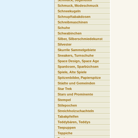
Schmuck, Jugendstil
Schmuck, Modeschmuck
Schneekugeln
Schnupftabakdosen
Schreibmaschinen
Schuhe
Schwabinchen
Silber, Silberschmiedekunst
Silvester
Skurrile Sammelgebiete
Sneakers, Turnschuhe
Space Design, Space Age
Spardosen, Sparbüchsen
Spiele, Alte Spiele
Spitzenbilder, Papierspitze
Städte und Gemeinden
Star Trek
Stars und Prominente
Stempel
Stilepochen
Streichholzschachteln
Tabakpfeifen
Teddybären, Teddys
Teepuppen
Teppiche