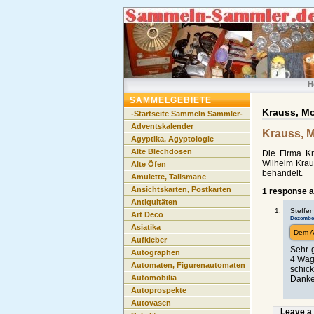
H
SAMMELGEBIETE
Krauss, Mo
-Startseite Sammeln Sammler-
Adventskalender
Krauss, M
Ägyptika, Ägyptologie
Alte Blechdosen
Die Firma K
Wilhelm Krau
Alte Öfen
behandelt.
Amulette, Talismane
Ansichtskarten, Postkarten
1 response a
Antiquitäten
Steffen
Art Deco
Dezember 
Asiatika
Dem A
Aufkleber
Sehr 
Autographen
4 Wag
Automaten, Figurenautomaten
schick
Automobilia
Danke 
Autoprospekte
Autovasen
Leave a