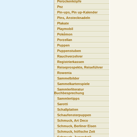
Perückenköpfe
Pez
Pin-ups, Pin up-Kalender
Pins, Anstecknadeln
Plakate
Playmobil
Pokémon
Porzellan
Puppen
Puppenstuben
Rauchverzehrer
Registrierkassen
Reiseprospekte, Reiseführer
Rowenta
Sammelbilder
Sammelkartenspiele
Sammlerliteratur
Buchbesprechung
Sammlertipps
Sarotti
Schallplatten
Schaufensterpuppen
Schmuck, Art Deco
Schmuck, Berliner Eisen
Schmuck, höfische Zeit