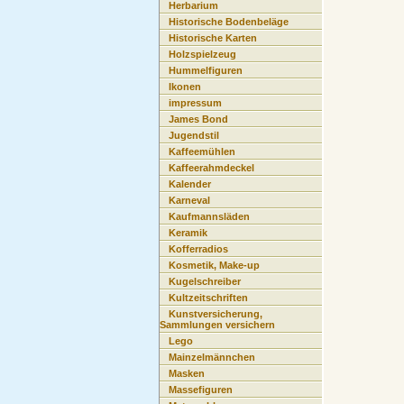
Herbarium
Historische Bodenbeläge
Historische Karten
Holzspielzeug
Hummelfiguren
Ikonen
impressum
James Bond
Jugendstil
Kaffeemühlen
Kaffeerahmdeckel
Kalender
Karneval
Kaufmannsläden
Keramik
Kofferradios
Kosmetik, Make-up
Kugelschreiber
Kultzeitschriften
Kunstversicherung,
Sammlungen versichern
Lego
Mainzelmännchen
Masken
Massefiguren