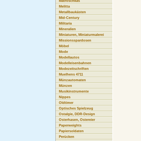
Matroschkas
Melitta
Metallbaukästen
Mid-Century
Militaria
Mineralien
Miniaturen, Miniaturmalerei
Missionsspardosen
Möbel
Mode
Modellautos
Modelleisenbahnen
Modezeitschriften
Muelhens 4711
Münzautomaten
Münzen
Musikinstrumente
Nippes
Oldtimer
Optisches Spielzeug
Ostalgie, DDR-Design
Osterhasen, Ostereier
Paperweights
Papiersoldaten
Perücken