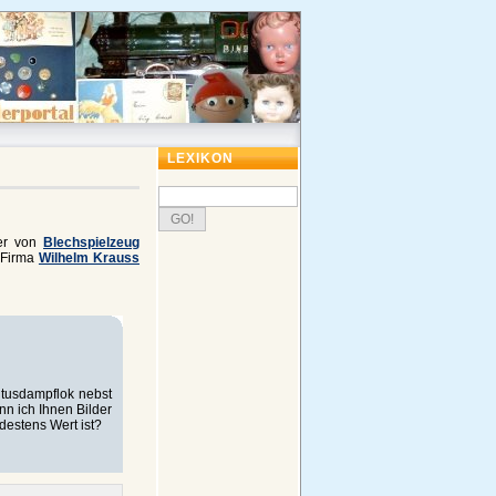
LEXIKON
ler von
Blechspielzeug
 Firma
Wilhelm Krauss
itusdampflok nebst
n ich Ihnen Bilder
destens Wert ist?