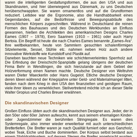
waren die intelligenten Gestaltungsformen, die aus den USA und aus
Skandinavien, und hier überwiegend aus Dänemark, zu uns Deutschen
herüberschwappten. Sie waren ornamentlos und auf die Grundformen
reduziert. Leitidee war die Ergonomie, also die Handhabbarkeit eines
Gegenstandes, auf die Bedürfnisse und Bewegungsabläufe des
menschlichen Körpers zugeschnitten. Während in Deutschland die reinen
Formen des Bauhauses und des Deutschen Werkbundes an Einfluss
gewannen, hießen die Architekten des amerikanischen Designs Charles
Eames (1907 – 1978), Eero Saarinen (1910 – 1961) oder auch Harry
Bertoia. Ein Begriff ist heute die nach Charles Eames benannte „Eames-Ära“.
Ihre weltbekannten, heute von Sammlern gesuchten schalenförmigen
Sitzelemente, Sessel, Stühle etc. nahmen neben Holz auch andere
innovative Werkstoffe wie Kunststoff und Plastik auf.
Daneben tauchten neue Techniken wie schichtenverleimtes Sperrholz auf.
Die Erfindung der Dreischicht-Spanplatte gelang übrigens der deutschen
Firma Behr in Wendlingen, die sich hierzulande auf dem Gebiet der
Holzverformung einen Namen machte. Deutsche Designer von Weltruhm
waren Dieter Waeckerlin oder Hans Gugelot. Etliche deutsche Designer,
deren Ideen während der Kriegsjahre unter Geld- und Materialmangel litten,
fanden nach dem Krieg in den USA den finanziellen und geistigen Raum,
viele ihrer Ideen zu verwirklichen. Stellvertretend möchte ich an dieser Stelle
Walter Gropius und Charles Breuer erwähnen.
Die skandinavischen Designer
Großen Einfluss übten auch die skandinavischen Designer aus. Jeder, der in
den 50er oder 60er Jahren aufwuchs, kennt aus seinem ehemaligen Kinder-
oder Jugendzimmer die berühmten Stringregale. Es waren dies
Systemregale, also immer wieder erweiterbar mit auch unterschiedlichen
Brettertiefen. Die Bretter waren je nach Qualität furniert oder aus Ganzholz,
wobei Teak, Eiche und Buche dominierten. Der Korpus selbst bestand aus
einem Stahldrahtsystem, auf dessen Stegen die Bretter angebracht wurden.