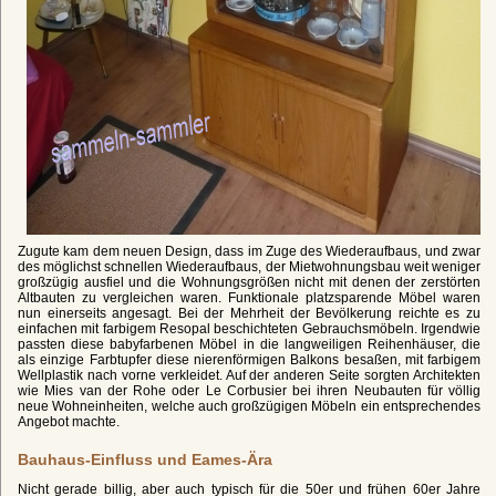
Zugute kam dem neuen Design, dass im Zuge des Wiederaufbaus, und zwar
des möglichst schnellen Wiederaufbaus, der Mietwohnungsbau weit weniger
großzügig ausfiel und die Wohnungsgrößen nicht mit denen der zerstörten
Altbauten zu vergleichen waren. Funktionale platzsparende Möbel waren
nun einerseits angesagt. Bei der Mehrheit der Bevölkerung reichte es zu
einfachen mit farbigem Resopal beschichteten Gebrauchsmöbeln. Irgendwie
passten diese babyfarbenen Möbel in die langweiligen Reihenhäuser, die
als einzige Farbtupfer diese nierenförmigen Balkons besaßen, mit farbigem
Wellplastik nach vorne verkleidet. Auf der anderen Seite sorgten Architekten
wie Mies van der Rohe oder Le Corbusier bei ihren Neubauten für völlig
neue Wohneinheiten, welche auch großzügigen Möbeln ein entsprechendes
Angebot machte.
Bauhaus-Einfluss und Eames-Ära
Nicht gerade billig, aber auch typisch für die 50er und frühen 60er Jahre