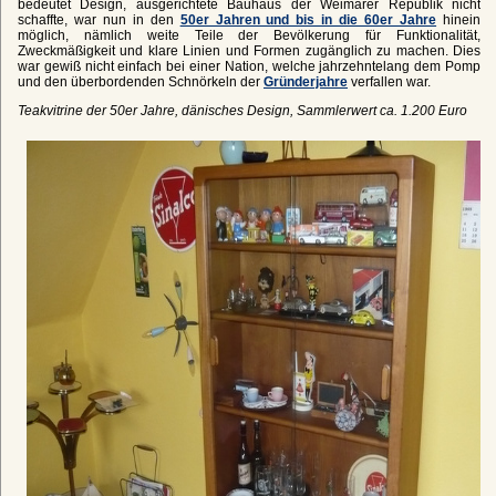
bedeutet Design, ausgerichtete Bauhaus der Weimarer Republik nicht
schaffte, war nun in den
50er Jahren und bis in die 60er Jahre
hinein
möglich, nämlich weite Teile der Bevölkerung für Funktionalität,
Zweckmäßigkeit und klare Linien und Formen zugänglich zu machen. Dies
war gewiß nicht einfach bei einer Nation, welche jahrzehntelang dem Pomp
und den überbordenden Schnörkeln der
Gründerjahre
verfallen war.
Teakvitrine der 50er Jahre, dänisches Design, Sammlerwert ca. 1.200 Euro