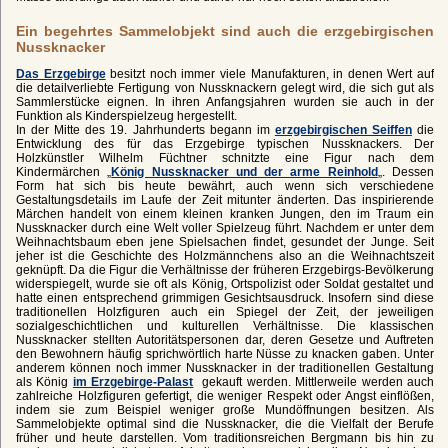
Ein begehrtes Sammelobjekt sind auch die erzgebirgischen
Nussknacker
Das Erzgebirge
besitzt noch immer viele Manufakturen, in denen Wert auf
die detailverliebte Fertigung von Nussknackern gelegt wird, die sich gut als
Sammlerstücke eignen. In ihren Anfangsjahren wurden sie auch in der
Funktion als Kinderspielzeug hergestellt.
In der Mitte des 19. Jahrhunderts begann im
erzgebirgischen Seiffen
die
Entwicklung des für das Erzgebirge typischen Nussknackers. Der
Holzkünstler Wilhelm Füchtner schnitzte eine Figur nach dem
Kindermärchen „
König Nussknacker und der arme Reinhold
„. Dessen
Form hat sich bis heute bewährt, auch wenn sich verschiedene
Gestaltungsdetails im Laufe der Zeit mitunter änderten. Das inspirierende
Märchen handelt von einem kleinen kranken Jungen, den im Traum ein
Nussknacker durch eine Welt voller Spielzeug führt. Nachdem er unter dem
Weihnachtsbaum eben jene Spielsachen findet, gesundet der Junge. Seit
jeher ist die Geschichte des Holzmännchens also an die Weihnachtszeit
geknüpft. Da die Figur die Verhältnisse der früheren Erzgebirgs-Bevölkerung
widerspiegelt, wurde sie oft als König, Ortspolizist oder Soldat gestaltet und
hatte einen entsprechend grimmigen Gesichtsausdruck. Insofern sind diese
traditionellen Holzfiguren auch ein Spiegel der Zeit, der jeweiligen
sozialgeschichtlichen und kulturellen Verhältnisse. Die klassischen
Nussknacker stellten Autoritätspersonen dar, deren Gesetze und Auftreten
den Bewohnern häufig sprichwörtlich harte Nüsse zu knacken gaben. Unter
anderem können noch immer Nussknacker in der traditionellen Gestaltung
als König
im Erzgebirge-Palast
gekauft werden. Mittlerweile werden auch
zahlreiche Holzfiguren gefertigt, die weniger Respekt oder Angst einflößen,
indem sie zum Beispiel weniger große Mundöffnungen besitzen. Als
Sammelobjekte optimal sind die Nussknacker, die die Vielfalt der Berufe
früher und heute darstellen. Vom traditionsreichen Bergmann bis hin zu