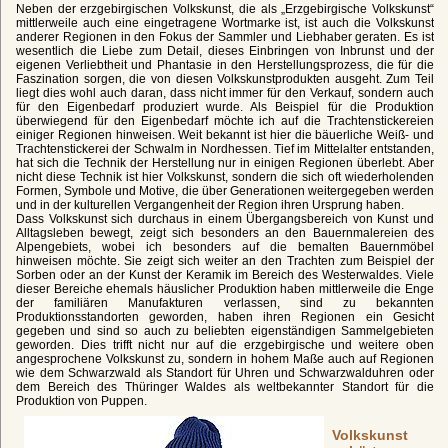
Neben der erzgebirgischen Volkskunst, die als „Erzgebirgische Volkskunst“
mittlerweile auch eine eingetragene Wortmarke ist, ist auch die Volkskunst
anderer Regionen in den Fokus der Sammler und Liebhaber geraten. Es ist
wesentlich die Liebe zum Detail, dieses Einbringen von Inbrunst und der
eigenen Verliebtheit und Phantasie in den Herstellungsprozess, die für die
Faszination sorgen, die von diesen Volkskunstprodukten ausgeht. Zum Teil
liegt dies wohl auch daran, dass nicht immer für den Verkauf, sondern auch
für den Eigenbedarf produziert wurde. Als Beispiel für die Produktion
überwiegend für den Eigenbedarf möchte ich auf die Trachtenstickereien
einiger Regionen hinweisen. Weit bekannt ist hier die bäuerliche Weiß- und
Trachtenstickerei der Schwalm in Nordhessen. Tief im Mittelalter entstanden,
hat sich die Technik der Herstellung nur in einigen Regionen überlebt. Aber
nicht diese Technik ist hier Volkskunst, sondern die sich oft wiederholenden
Formen, Symbole und Motive, die über Generationen weitergegeben werden
und in der kulturellen Vergangenheit der Region ihren Ursprung haben.
Dass Volkskunst sich durchaus in einem Übergangsbereich von Kunst und
Alltagsleben bewegt, zeigt sich besonders an den Bauernmalereien des
Alpengebiets, wobei ich besonders auf die bemalten Bauernmöbel
hinweisen möchte. Sie zeigt sich weiter an den Trachten zum Beispiel der
Sorben oder an der Kunst der Keramik im Bereich des Westerwaldes. Viele
dieser Bereiche ehemals häuslicher Produktion haben mittlerweile die Enge
der familiären Manufakturen verlassen, sind zu bekannten
Produktionsstandorten geworden, haben ihren Regionen ein Gesicht
gegeben und sind so auch zu beliebten eigenständigen Sammelgebieten
geworden. Dies trifft nicht nur auf die erzgebirgische und weitere oben
angesprochene Volkskunst zu, sondern in hohem Maße auch auf Regionen
wie dem Schwarzwald als Standort für Uhren und Schwarzwalduhren oder
dem Bereich des Thüringer Waldes als weltbekannter Standort für die
Produktion von Puppen.
Volkskunst