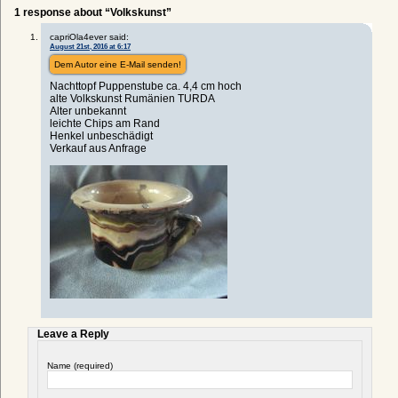
1 response about “Volkskunst”
capriOla4ever said:
August 21st, 2016 at 6:17
Dem Autor eine E-Mail senden!
Nachttopf Puppenstube ca. 4,4 cm hoch
alte Volkskunst Rumänien TURDA
Alter unbekannt
leichte Chips am Rand
Henkel unbeschädigt
Verkauf aus Anfrage
Leave a Reply
Name (required)