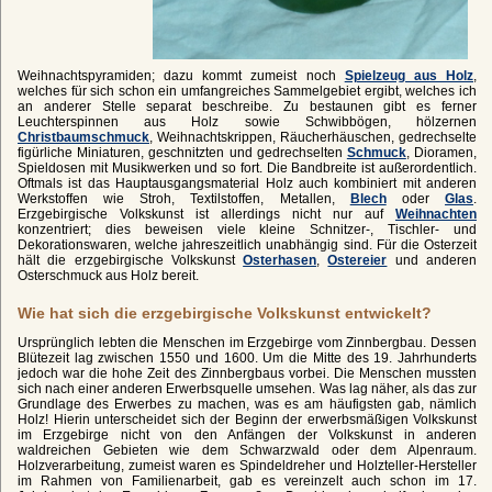
Weihnachtspyramiden; dazu kommt zumeist noch
Spielzeug aus Holz
,
welches für sich schon ein umfangreiches Sammelgebiet ergibt, welches ich
an anderer Stelle separat beschreibe. Zu bestaunen gibt es ferner
Leuchterspinnen aus Holz sowie Schwibbögen, hölzernen
Christbaumschmuck
, Weihnachtskrippen, Räucherhäuschen, gedrechselte
figürliche Miniaturen, geschnitzten und gedrechselten
Schmuck
, Dioramen,
Spieldosen mit Musikwerken und so fort. Die Bandbreite ist außerordentlich.
Oftmals ist das Hauptausgangsmaterial Holz auch kombiniert mit anderen
Werkstoffen wie Stroh, Textilstoffen, Metallen,
Blech
oder
Glas
.
Erzgebirgische Volkskunst ist allerdings nicht nur auf
Weihnachten
konzentriert; dies beweisen viele kleine Schnitzer-, Tischler- und
Dekorationswaren, welche jahreszeitlich unabhängig sind. Für die Osterzeit
hält die erzgebirgische Volkskunst
Osterhasen
,
Ostereier
und anderen
Osterschmuck aus Holz bereit.
Wie hat sich die erzgebirgische Volkskunst entwickelt?
Ursprünglich lebten die Menschen im Erzgebirge vom Zinnbergbau. Dessen
Blütezeit lag zwischen 1550 und 1600. Um die Mitte des 19. Jahrhunderts
jedoch war die hohe Zeit des Zinnbergbaus vorbei. Die Menschen mussten
sich nach einer anderen Erwerbsquelle umsehen. Was lag näher, als das zur
Grundlage des Erwerbes zu machen, was es am häufigsten gab, nämlich
Holz! Hierin unterscheidet sich der Beginn der erwerbsmäßigen Volkskunst
im Erzgebirge nicht von den Anfängen der Volkskunst in anderen
waldreichen Gebieten wie dem Schwarzwald oder dem Alpenraum.
Holzverarbeitung, zumeist waren es Spindeldreher und Holzteller-Hersteller
im Rahmen von Familienarbeit, gab es vereinzelt auch schon im 17.