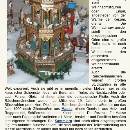
Tiere,
Weihnachtsfiguren
oder Engel,
angetrieben von der
Wärme der Kerzen,
drehten. Die
Weihnachtspyramide
spielt in den
erzgebirgischen
Orten eine so große
Rolle, dass sie noch
heute zu
Weihnachten den
ansonsten
obligatorischen
Weihnachtsbaum
ersetzt.
Auch die
Räuchermännchen
wurden in großen
Stückzahlen in alle
Welt exportiert. Auch sie gibt es in unendlich vielen Motiven, sei es als
klassischer Schornsteinfeger, als Bergmann, Türke, als Nachtwächter oder
auch Förster. Gleich ist ihnen allen die obligatorische Pfeife. Auch die
Räuchermännchen wurden ab Mitte des 19. Jahrhunderts in großen
Stückzahlen produziert. Die älteren Räuchermännchen besaßen bis um das
Jahr 1900 noch Gliedmaßen aus
Masse
, einem Gemisch aus Holz- und
Roggenmehl, Schlämmkreide und Knochenmehl. Die Rezepte für Masse
oder auch Pappmaché variierten oft. Viele Hersteller und Familien besaßen
ihre eigenen Mischungen. Bei
Sammlern
sind solch alten erzgebirgischen
Figuren natürlich äußerst beliebt, sie sind aufgrund der Teilverarbeitung aus
Masse allerdings auch labiler und daher nur noch selten anzutreffen.