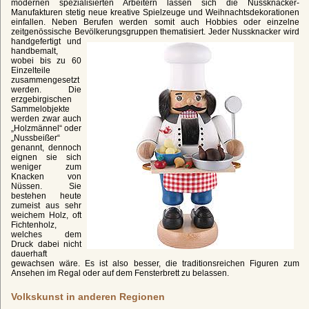
modernen spezialisierten Arbeitern lassen sich die Nussknacker-
Manufakturen stetig neue kreative Spielzeuge und Weihnachtsdekorationen
einfallen. Neben Berufen werden somit auch Hobbies oder einzelne
zeitgenössische Bevölkerungsgruppen thematisiert.
Jeder Nussknacker wird
handgefertigt und
handbemalt,
wobei bis zu 60
Einzelteile
zusammengesetzt
werden. Die
erzgebirgischen
Sammelobjekte
werden zwar auch
„Holzmännel“ oder
„Nussbeißer“
genannt, dennoch
eignen sie sich
weniger zum
Knacken von
Nüssen. Sie
bestehen heute
zumeist aus sehr
weichem Holz, oft
Fichtenholz,
welches dem
Druck dabei nicht
dauerhaft
gewachsen wäre. Es ist also besser, die traditionsreichen Figuren zum
Ansehen im Regal oder auf dem Fensterbrett zu belassen.
Volkskunst in anderen Regionen