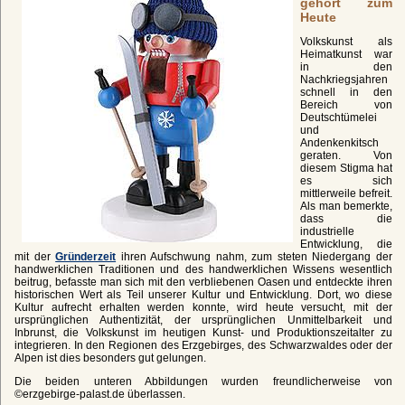
gehört zum
Heute
Volkskunst als
Heimatkunst war
in den
Nachkriegsjahren
schnell in den
Bereich von
Deutschtümelei
und
Andenkenkitsch
geraten. Von
diesem Stigma hat
es sich
mittlerweile befreit.
Als man bemerkte,
dass die
industrielle
Entwicklung, die
mit der
Gründerzeit
ihren Aufschwung nahm, zum steten Niedergang der
handwerklichen Traditionen und des handwerklichen Wissens wesentlich
beitrug, befasste man sich mit den verbliebenen Oasen und entdeckte ihren
historischen Wert als Teil unserer Kultur und Entwicklung. Dort, wo diese
Kultur aufrecht erhalten werden konnte, wird heute versucht, mit der
ursprünglichen Authentizität, der ursprünglichen Unmittelbarkeit und
Inbrunst, die Volkskunst im heutigen Kunst- und Produktionszeitalter zu
integrieren. In den Regionen des Erzgebirges, des Schwarzwaldes oder der
Alpen ist dies besonders gut gelungen.
Die beiden unteren Abbildungen wurden freundlicherweise von
©erzgebirge-palast.de überlassen.