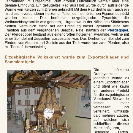
Jahrhundert im Erzgebirge. Zum großen Durchbruch verhalf aber eine
geniale Erfindung. Ein geflügeltes Rad aus Holz wurde durch aufsteigende
Wärme von Kerzen zum Drehen gebracht! Mit dem Rad drehte sich auch ein
mit diesem verbundener hölzerner Teller, der mit hölzernen Figuren bestückt
werden konnte. Die berühmte erzgebirgische Pyramide, die
Weihnachtspyramide war geboren, – irgendwo in der Nähe des Städtchens
Seiffen. Vermutlich stand bei der Erfindung dieser Pyramide eine alte
Tradition aus dem vergangenen Bergbau Pate, nämlich der
Pferdegöpel
.
Der Pferdegöpel bestand aus einer großen hölzernen Pyramide, welche mit
einer Spindel mit Zugseilen ausgestattet war. Das Drehen der Spindel zum
Fördern von Abraum und Gestein aus der Tiefe wurde von zwei Pferden, also
mit Tierkraft, bewerkstelligt.
Erzgebirgische Volkskunst wurde zum Exportschlager und
Sammlerobjekt
Die hölzerne
Drehpyramide
jedenfalls wurde zu
einem Exportschlager
und steht wie kaum
ein anderes Produkt
für die erzgebirgische
Volkskunst. Sie wurde
immer mehr
verbessert und
verfeinert, umfasste
bald mehrere Etagen,
auf welchen sich
schließlich diverse
Märchenfiguren,
Bergleute, Hirten,