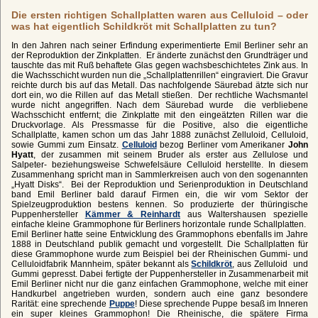
Die ersten richtigen Schallplatten waren aus Celluloid – oder
was hat eigentlich Schildkröt mit Schallplatten zu tun?
In den Jahren nach seiner Erfindung experimentierte Emil Berliner sehr an
der Reproduktion der Zinkplatten. Er änderte zunächst den Grundträger und
tauschte das mit Ruß behaftete Glas gegen wachsbeschichtetes Zink aus. In
die Wachsschicht wurden nun die „Schallplattenrillen“ eingraviert. Die Gravur
reichte durch bis auf das Metall. Das nachfolgende Säurebad ätzte sich nur
dort ein, wo die Rillen auf das Metall stießen. Der rechtliche Wachsmantel
wurde nicht angegriffen. Nach dem Säurebad wurde die verbliebene
Wachsschicht entfernt; die Zinkplatte mit den eingeätzten Rillen war die
Druckvorlage. Als Pressmasse für die Positive, also die eigentliche
Schallplatte, kamen schon um das Jahr 1888 zunächst Zelluloid, Celluloid,
sowie Gummi zum Einsatz.
Celluloid
bezog Berliner vom Amerikaner
John
Hyatt
, der zusammen mit seinem Bruder als erster aus Zellulose und
Salpeter- beziehungsweise Schwefelsäure Celluloid herstellte. In diesem
Zusammenhang spricht man in Sammlerkreisen auch von den sogenannten
„Hyatt Disks“. Bei der Reproduktion und Serienproduktion in Deutschland
band Emil Berliner bald darauf Firmen ein, die wir vom Sektor der
Spielzeugproduktion bestens kennen. So produzierte der thüringische
Puppenhersteller
Kämmer & Reinhardt
aus Waltershausen spezielle
einfache kleine Grammophone für Berliners horizontale runde Schallplatten.
Emil Berliner hatte seine Entwicklung des Grammophons ebenfalls im Jahre
1888 in Deutschland publik gemacht und vorgestellt. Die Schallplatten für
diese Grammophone wurde zum Beispiel bei der Rheinischen Gummi- und
Celluloidfabrik Mannheim, später bekannt als
Schildkröt
, aus Zelluloid und
Gummi gepresst. Dabei fertigte der Puppenhersteller in Zusammenarbeit mit
Emil Berliner nicht nur die ganz einfachen Grammophone, welche mit einer
Handkurbel angetrieben wurden, sondern auch eine ganz besondere
Rarität: eine sprechende
Puppe
! Diese sprechende Puppe besaß im Inneren
ein super kleines Grammophon! Die Rheinische, die spätere Firma