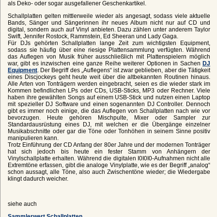
als Deko- oder sogar ausgefallener Geschenkartikel.
Schallplatten gelten mittlerweile wieder als angesagt, sodass viele aktuelle
Bands, Sänger und Sängerinnen ihr neues Album nicht nur auf CD und
digital, sondern auch auf Vinyl anbieten. Dazu zählen unter anderem Taylor
Swift, Jennifer Rostock, Rammstein, Ed Sheeran und Lady Gaga.
Für DJs gehörten Schallplatten lange Zeit zum wichtigsten Equipment,
sodass sie häufig über eine riesige Plattensammlung verfügten. Während
das Auflegen von Musik früher ausschließlich mit Plattenspielern möglich
war, gibt es inzwischen eine ganze Reihe weiterer Optionen in Sachen
DJ
Equipment
. Der Begriff des „Auflegens“ ist zwar geblieben, aber die Tätigkeit
eines Discjockeys geht heute weit über die altbekannten Routinen hinaus.
Alle Arten von Tonträgern werden eingebracht, seien es die wieder stark im
Kommen befindlichen LPs oder CDs, USB-Sticks, MP3 oder Rechner. Viele
haben ihre gewählten Songs auf einem USB-Stick und nutzen einen Laptop
mit spezieller DJ Software und einen sogenannten DJ Controller. Dennoch
gibt es immer noch einige, die das Auflegen von Schallplatten nach wie vor
bevorzugen. Heute gehören Mischpulte, Mixer oder Sampler zur
Standardausrüstung eines DJ, mit welchen er die Übergänge einzelner
Musikabschnitte oder gar die Töne oder Tonhöhen in seinem Sinne positiv
manipulieren kann.
Trotz Einführung der CD Anfang der 80er Jahre und der modernen Tonträger
hat sich jedoch bis heute ein fester Stamm von Anhängern der
Vinylschallplatte erhalten. Während die digitalen I0I0I0-Aufnahmen nicht alle
Extremtöne erfassen, gibt die analoge Vinylplatte, wie es der Begriff „analog“
schon aussagt, alle Töne, also auch Zwischentöne wieder; die Wiedergabe
klingt dadurch weicher.
siehe auch
Sammlerwert Schallplatten