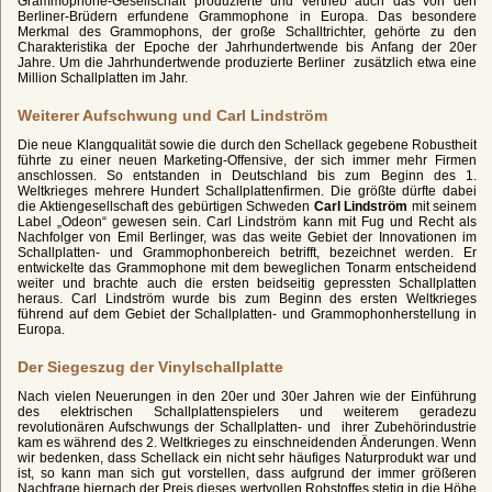
Grammophone-Gesellschaft produzierte und vertrieb auch das von den
Berliner-Brüdern erfundene Grammophone in Europa. Das besondere
Merkmal des Grammophons, der große Schalltrichter, gehörte zu den
Charakteristika der Epoche der Jahrhundertwende bis Anfang der 20er
Jahre. Um die Jahrhundertwende produzierte Berliner zusätzlich etwa eine
Million Schallplatten im Jahr.
Weiterer Aufschwung und Carl Lindström
Die neue Klangqualität sowie die durch den Schellack gegebene Robustheit
führte zu einer neuen Marketing-Offensive, der sich immer mehr Firmen
anschlossen. So entstanden in Deutschland bis zum Beginn des 1.
Weltkrieges mehrere Hundert Schallplattenfirmen. Die größte dürfte dabei
die Aktiengesellschaft des gebürtigen Schweden
Carl Lindström
mit seinem
Label „Odeon“ gewesen sein. Carl Lindström kann mit Fug und Recht als
Nachfolger von Emil Berlinger, was das weite Gebiet der Innovationen im
Schallplatten- und Grammophonbereich betrifft, bezeichnet werden. Er
entwickelte das Grammophone mit dem beweglichen Tonarm entscheidend
weiter und brachte auch die ersten beidseitig gepressten Schallplatten
heraus. Carl Lindström wurde bis zum Beginn des ersten Weltkrieges
führend auf dem Gebiet der Schallplatten- und Grammophonherstellung in
Europa.
Der Siegeszug der Vinylschallplatte
Nach vielen Neuerungen in den 20er und 30er Jahren wie der Einführung
des elektrischen Schallplattenspielers und weiterem geradezu
revolutionären Aufschwungs der Schallplatten- und ihrer Zubehörindustrie
kam es während des 2. Weltkrieges zu einschneidenden Änderungen. Wenn
wir bedenken, dass Schellack ein nicht sehr häufiges Naturprodukt war und
ist, so kann man sich gut vorstellen, dass aufgrund der immer größeren
Nachfrage hiernach der Preis dieses wertvollen Rohstoffes stetig in die Höhe