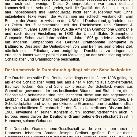
nur noch sehr wenige. Diese Serienproduktion war auch deshalb
kommerziell nicht sehr erfolgreich, weil die Qualität der Schallplatten, und
hier insbesondere ihre Klangqualität, nicht sehr ausgeprägt war. Ohne
mitgelieferte Texte waren die Aufnahmen nur schlecht verständlich! Emil
Berliner, der Wanderer zwischen den USA und Deutschland, gründete noch
zu Zeiten der Zusammenarbeit mit der Rheinischen und Kämmer &
Reinhardt im Jahre 1889 in den USA die American Gramophone Companie
und nach deren Einstellung in 1893 die United States Gramophone
Companie. Schon zwei Jahre später im Jahre 1895 gründete er zusätzlich
mit anderen Kompagnons die
Berliner Gramophone Companie in
Baltimore
. Dies zeigt die Umtriebigkeit von Emil Berliner, sein großes Ziel,
nämlich seiner Erfindung zum endgültigen Durchbruch zu bringen, zu
erreichen. Immer war er parallel zum Marketing an der Verbesserung seiner
Schallplatten und Grammophone beschäftigt.
Der kommerzielle Durchbruch gelingt mit der Schellackplatte
Der Durchbruch sollte Emil Berliner allerdings erst im Jahre 1896 gelingen,
als er die Schallplatten völlig neu aus einer Mischung aus Schieferpulver,
Baumwollflocken, Ruß und Schellack presste. Der Schellack wurde aus
Gummilack gewonnen, der aus bestimmten Bäumen und Sträuchern, die in
Südostasien beheimatet sind, tritt, nachdem diese von der sogenannten
Lackschildlaus angeritzt und mit deren Ausscheidungen infiziert wurden. Die
Schellackplatten und weiter perfektionierte Grammophone brachten endlich
den wirtschaftlichen Durchbruch für den Deutschamerikaner. Bis zum Jahre
1900 erweiterte er seinen Konzern durch Tochterunternehmen auch in
Europa, eines davon die
Deutsche Grammophone-Gesellschaft
1898 in
Hannover, seinem Geburtsort.
Die Deutsche Grammophone-Gesellschaft wurde von seinem noch in
Hannover lebenden Bruder Joseph Berliner geführt. Die deutsche