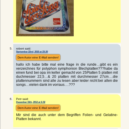
robert said:
September 22nd, 2015 at 23:20
Dem Autor eine E-Mail senden!
hallo ich habe bitte mal eine frage in die runde…gibt es ein
verzeichnes für polyphon symphonion Blechplatten???habe da
einen fund bei opa im keller gemacht von 25Platten 5 platten mit
duchmesser 22,5…& 20 platten mit durchmesser 27cm….die
plattennummern sind alle zu lesen aber leider nicht bei allen die
songs…vielen dank im vorraus….???
Petr said:
Dezember 15th, 2012 at 6:32
Dem Autor eine E-Mail senden!
Mir sind die auch unter dem Begriffen Folien- und Gelatine-
Platten bekannt.