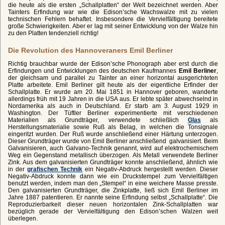
die heute als die ersten „Schallplatten“ der Welt bezeichnet werden. Aber
Tainters Erfindung war wie die Edison’sche Wachswalze mit zu vielen
technischen Fehlern behaftet. Insbesondere die Vervielfältigung bereitete
große Schwierigkeiten. Aber er lag mit seiner Entwicklung von der Walze hin
zu den Platten tendenziell richtig!
Die Revolution des Hannoveraners Emil Berliner
Richtig brauchbar wurde der Edison’sche Phonograph aber erst durch die
Erfindungen und Entwicklungen des deutschen Kaufmannes
Emil Berliner
,
der gleichsam und parallel zu Tainter an einer horizontal ausgerichteten
Platte arbeitete. Emil Berliner gilt heute als der eigentliche Erfinder der
Schallplatte. Er wurde am 20. Mai 1851 in Hannover geboren, wanderte
allerdings früh mit 19 Jahren in die USA aus. Er lebte später abwechselnd in
Nordamerika als auch in Deutschland. Er starb am 3. August 1929 in
Washington. Der Tüftler Berliner experimentierte mit verschiedenen
Materialien als Grundträger, verwendete schließlich
Glas
als
Herstellungsmaterialie sowie Ruß als Belag, in welchen die Tonsignale
eingeritzt wurden. Der Ruß wurde anschließend einer Härtung unterzogen.
Dieser Grundträger wurde von Emil Berliner anschließend galvanisiert. Beim
Galvanisieren, auch Galvano-Technik genannt, wird auf elektrochemischem
Weg ein Gegenstand metallisch überzogen. Als Metall verwendete Berliner
Zink. Aus dem galvanisierten Grundträger konnte anschließend, ähnlich wie
in der
grafischen Technik
ein Negativ-Abdruck hergestellt werden. Dieser
Negativ-Abdruck konnte dann wie ein Druckstempel zum Vervielfältigen
benutzt werden, indem man den „Stempel“ in eine weichere Masse presste.
Den galvanisierten Grundträger, die Zinkplatte, ließ sich Emil Berliner im
Jahre 1887 patentieren. Er nannte seine Erfindung selbst „Schallplatte“. Die
Reproduzierbarkeit dieser neuen horizontalen Zink-Schallplatten war
bezüglich gerade der Vervielfältigung den Edison’schen Walzen weit
überlegen.