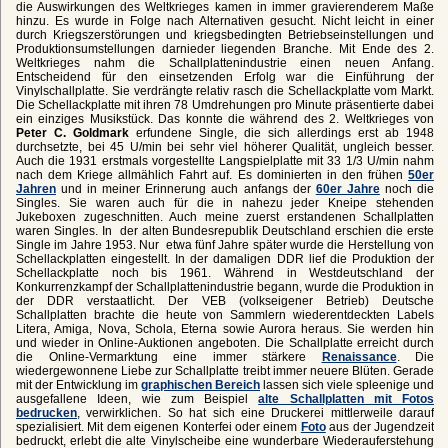
die Auswirkungen des Weltkrieges kamen in immer gravierenderem Maße
hinzu. Es wurde in Folge nach Alternativen gesucht. Nicht leicht in einer
durch Kriegszerstörungen und kriegsbedingten Betriebseinstellungen und
Produktionsumstellungen darnieder liegenden Branche. Mit Ende des 2.
Weltkrieges nahm die Schallplattenindustrie einen neuen Anfang.
Entscheidend für den einsetzenden Erfolg war die Einführung der
Vinylschallplatte. Sie verdrängte relativ rasch die Schellackplatte vom Markt.
Die Schellackplatte mit ihren 78 Umdrehungen pro Minute präsentierte dabei
ein einziges Musikstück. Das konnte die während des 2. Weltkrieges von
Peter C. Goldmark
erfundene Single, die sich allerdings erst ab 1948
durchsetzte, bei 45 U/min bei sehr viel höherer Qualität, ungleich besser.
Auch die 1931 erstmals vorgestellte Langspielplatte mit 33 1/3 U/min nahm
nach dem Kriege allmählich Fahrt auf. Es dominierten in den frühen
50er
Jahren
und in meiner Erinnerung auch anfangs der
60er Jahre
noch die
Singles. Sie waren auch für die in nahezu jeder Kneipe stehenden
Jukeboxen zugeschnitten. Auch meine zuerst erstandenen Schallplatten
waren Singles. In der alten Bundesrepublik Deutschland erschien die erste
Single im Jahre 1953. Nur etwa fünf Jahre später wurde die Herstellung von
Schellackplatten eingestellt. In der damaligen DDR lief die Produktion der
Schellackplatte noch bis 1961. Während in Westdeutschland der
Konkurrenzkampf der Schallplattenindustrie begann, wurde die Produktion in
der DDR verstaatlicht. Der VEB (volkseigener Betrieb) Deutsche
Schallplatten brachte die heute von Sammlern wiederentdeckten Labels
Litera, Amiga, Nova, Schola, Eterna sowie Aurora heraus. Sie werden hin
und wieder in Online-Auktionen angeboten. Die Schallplatte erreicht durch
die Online-Vermarktung eine immer stärkere
Renaissance
. Die
wiedergewonnene Liebe zur Schallplatte treibt immer neuere Blüten. Gerade
mit der Entwicklung im
graphischen Bereich
lassen sich viele spleenige und
ausgefallene Ideen, wie zum Beispiel
alte Schallplatten mit Fotos
bedrucken
, verwirklichen. So hat sich eine Druckerei mittlerweile darauf
spezialisiert. Mit dem eigenen Konterfei oder einem
Foto
aus der Jugendzeit
bedruckt, erlebt die alte Vinylscheibe eine wunderbare Wiederauferstehung