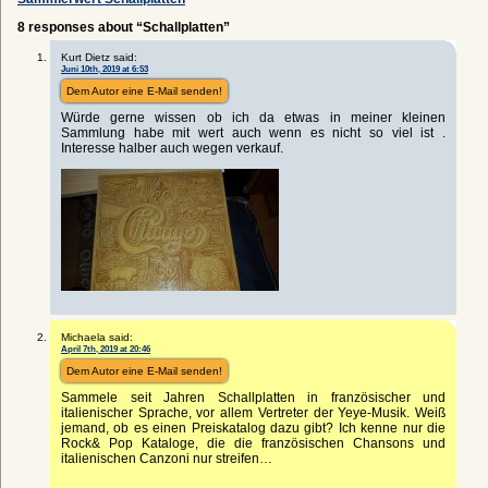
8 responses about “Schallplatten”
Kurt Dietz said:
Juni 10th, 2019 at 6:53
Dem Autor eine E-Mail senden!
Würde gerne wissen ob ich da etwas in meiner kleinen
Sammlung habe mit wert auch wenn es nicht so viel ist .
Interesse halber auch wegen verkauf.
Michaela said:
April 7th, 2019 at 20:46
Dem Autor eine E-Mail senden!
Sammele seit Jahren Schallplatten in französischer und
italienischer Sprache, vor allem Vertreter der Yeye-Musik. Weiß
jemand, ob es einen Preiskatalog dazu gibt? Ich kenne nur die
Rock& Pop Kataloge, die die französischen Chansons und
italienischen Canzoni nur streifen…