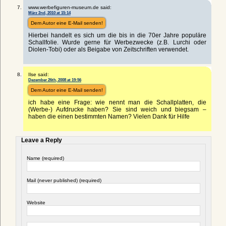
www.werbefiguren-museum.de said:
März 2nd, 2010 at 15:14
Dem Autor eine E-Mail senden!
Hierbei handelt es sich um die bis in die 70er Jahre populäre
Schallfolie. Wurde gerne für Werbezwecke (z.B. Lurchi oder
Diolen-Tobi) oder als Beigabe von Zeitschriften verwendet.
Ilse said:
Dezember 26th, 2008 at 19:56
Dem Autor eine E-Mail senden!
ich habe eine Frage: wie nennt man die Schallplatten, die
(Werbe-) Aufdrucke haben? Sie sind weich und biegsam –
haben die einen bestimmten Namen? Vielen Dank für Hilfe
Leave a Reply
Name (required)
Mail (never published) (required)
Website