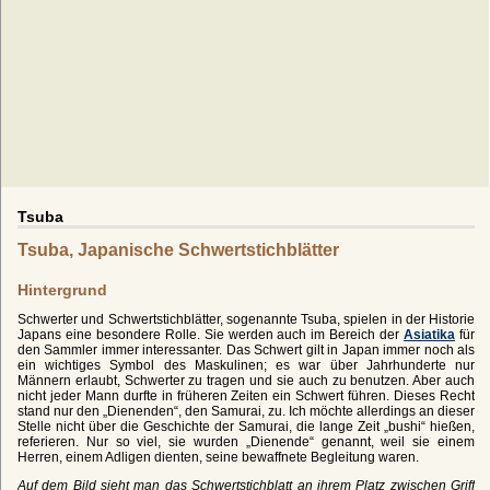
Tsuba
Tsuba, Japanische Schwertstichblätter
Hintergrund
Schwerter und Schwertstichblätter, sogenannte Tsuba, spielen in der Historie
Japans eine besondere Rolle. Sie werden auch im Bereich der
Asiatika
für
den Sammler immer interessanter. Das Schwert gilt in Japan immer noch als
ein wichtiges Symbol des Maskulinen; es war über Jahrhunderte nur
Männern erlaubt, Schwerter zu tragen und sie auch zu benutzen. Aber auch
nicht jeder Mann durfte in früheren Zeiten ein Schwert führen. Dieses Recht
stand nur den „Dienenden“, den Samurai, zu. Ich möchte allerdings an dieser
Stelle nicht über die Geschichte der Samurai, die lange Zeit „bushi“ hießen,
referieren. Nur so viel, sie wurden „Dienende“ genannt, weil sie einem
Herren, einem Adligen dienten, seine bewaffnete Begleitung waren.
Auf dem Bild sieht man das Schwertstichblatt an ihrem Platz zwischen Griff