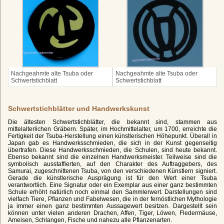
Nachgeahmte alte Tsuba oder
Nachgeahmte alte Tsuba oder
Schwertstichblatt
Schwertstichblatt
Schwertstichblätter und Handwerkskunst
Die ältesten Schwertstichblätter, die bekannt sind, stammen aus
mittelalterlichen Gräbern. Später, im Hochmittelalter, um 1700, erreichte die
Fertigkeit der Tsuba-Herstellung einen künstlerischen Höhepunkt. Überall in
Japan gab es Handwerksschmieden, die sich in der Kunst gegenseitig
übertrafen. Diese Handwerksschmieden, die Schulen, sind heute bekannt.
Ebenso bekannt sind die einzelnen Handwerksmeister. Teilweise sind die
symbolisch ausstaffierten, auf den Charakter des Auftraggebers, des
Samurai, zugeschnittenen Tsuba, von den verschiedenen Künstlern signiert.
Gerade die künstlerische Ausprägung ist für den Wert einer Tsuba
verantwortlich. Eine Signatur oder ein Exemplar aus einer ganz bestimmten
Schule erhöht natürlich noch einmal den Sammlerwert. Darstellungen sind
vielfach Tiere, Pflanzen und Fabelwesen, die in der fernöstlichen Mythologie
ja immer einen ganz bestimmten Aussagewert besitzen. Dargestellt sein
können unter vielen anderen Drachen, Affen, Tiger, Löwen, Fledermäuse,
Ameisen, Schlangen, Fische und nahezu alle Pflanzenarten.