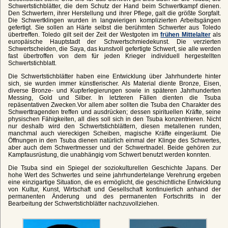
Schwertstichblätter, die dem Schutz der Hand beim Schwertkampf dienen.
Den Schwertern, ihrer Herstellung und ihrer Pflege, galt die größte Sorgfalt.
Die Schwertklingen wurden in langwierigen komplizierten Arbeitsgängen
gefertigt. Sie sollen an Härte selbst die berühmten Schwerter aus Toledo
übertreffen. Toledo gilt seit der Zeit der Westgoten im
frühen Mittelalter
als
europäische Hauptstadt der Schwertschmiedekunst. Die verzierten
Schwertscheiden, die Saya, das kunstvoll gefertigte Schwert, sie alle werden
fast übertroffen von dem für jeden Krieger individuell hergestellten
Schwertstichblatt.
Die Schwertstichblätter haben eine Entwicklung über Jahrhunderte hinter
sich, sie wurden immer künstlerischer. Als Material diente Bronze, Eisen,
diverse Bronze- und Kupferlegierungen sowie in späteren Jahrhunderten
Messing, Gold und Silber. In letzteren Fällen dienten die Tsuba
repäsentativen Zwecken.Vor allem aber sollten die Tsuba den Charakter des
Schwerttragenden treffen und ausdrücken; dessen spirituellen Kräfte, seine
physischen Fähigkeiten, all dies soll sich in den Tsuba konzentrieren. Nicht
nur deshalb wird den Schwertstichblättern, diesen metallenen runden,
manchmal auch viereckigen Scheiben, magische Kräfte eingeräumt. Die
Öffnungen in den Tsuba dienen natürlich einmal der Klinge des Schwertes,
aber auch dem Schwertmesser und der Schwertnadel. Beide gehören zur
Kampfausrüstung, die unabhängig vom Schwert benutzt werden konnten.
Die Tsuba sind ein Spiegel der soziokulturellen Geschichte Japans. Der
hohe Wert des Schwertes und seine jahrhundertelange Verehrung ergeben
eine einzigartige Situation, die es ermöglicht, die geschichtliche Entwicklung
von Kultur, Kunst, Wirtschaft und Gesellschaft kontinuierlich anhand der
permanenten Änderung und des permanenten Fortschritts in der
Bearbeitung der Schwertstichblätter nachzuvollziehen.