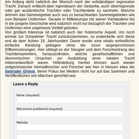
Am Anfang steht natürlich der Wunsch nach der vollständigen regionalen
Tracht. Danach entfacht aber irgendwann der Gedanke, auch überregionale
oder gar ausländische Trachten oder Trachtenteile zu sammeln. Manche
dehnen das Sammelgebiet auch aus zu benachbarten Sammelgebieten wie
zum Beispiel Uniformen. Gerade in Mitteleuropa mit seiner Vielstaaterei bis
in die jüngere Geschichte wird natürlich nicht nur bezüglich der Trachten und
Uniformen eine ungeheure Vielfalt geboten.
Von großem Interesse ist natürlich auch der historische Aspekt. Um noch
einmal zur Schwälmer Tracht zurückzukommen, so entwickelte sich diese
erst ab dem frühen 19. Jahrhundert. Davor wurde eine relativ einheitliche
einfache Kleidung getragen ohne die zuvor angesprochenen
Differenzierungen. Hier obliegt es der Neugier und dem Forscherdrang des
Trachtensammlers, herauszufinden, welche gesellschaftlichen und
ökonomischen Ursachen zur Ausbildung einer lokalen Tracht
mitverantwortlich waren. Hilfestellung hierbei können auch wieder
zeitgenössische Heimatforscher und Forscher wie hier in Hessen etwa die
Gebrüder Grimm
, deren Fokus bei Weitem nicht nur auf das Sammeln und
Veröffentlichen von Märchen gerichtet war.
Leave a Reply
Name (required)
Mail (never published) (required)
Website