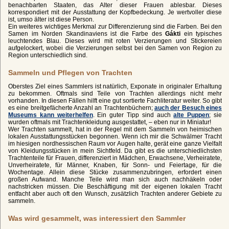
benachbarten Staaten, das Alter dieser Frauen ablesbar. Dieses
korrespondiert mit der Ausstattung der Kopfbedeckung. Je wertvoller diese
ist, umso älter ist diese Person.
Ein weiteres wichtiges Merkmal zur Differenzierung sind die Farben. Bei den
Samen im Norden Skandinaviens ist die Farbe des
Gákti
ein typisches
leuchtendes Blau. Dieses wird mit roten Verzierungen und Stickereien
aufgelockert, wobei die Verzierungen selbst bei den Samen von Region zu
Region unterschiedlich sind.
Sammeln und Pflegen von Trachten
Oberstes Ziel eines Sammlers ist natürlich, Exponate in originaler Erhaltung
zu bekommen. Oftmals sind Teile von Trachten allerdings nicht mehr
vorhanden. In diesen Fällen hilft eine gut sortierte Fachliteratur weiter. So gibt
es eine breitgefächerte Anzahl an Trachtenbüchern;
auch der Besuch eines
Museums kann weiterhelfen
. Ein guter Tipp sind auch
alte Puppen
; sie
wurden oftmals mit Trachtenkleidung ausgestattet, – eben nur in Miniatur!
Wer Trachten sammelt, hat in der Regel mit dem Sammeln von heimischen
lokalen Ausstattungsstücken begonnen. Wenn ich mir die Schwälmer Tracht
im hiesigen nordhessischen Raum vor Augen halte, gerät eine ganze Vielfalt
von Kleidungsstücken in mein Sichtfeld. Da gibt es die unterschiedlichsten
Trachtenteile für Frauen, differenziert in Mädchen, Erwachsene, Verheiratete,
Unverheiratete, für Männer, Knaben, für Sonn- und Feiertage, für die
Wochentage. Allein diese Stücke zusammenzubringen, erfordert einen
großen Aufwand. Manche Teile wird man sich auch nachhäkeln oder
nachstricken müssen. Die Beschäftigung mit der eigenen lokalen Tracht
entfacht aber auch oft den Wunsch, zusätzlich Trachten anderer Gebiete zu
sammeln.
Was wird gesammelt, was interessiert den Sammler