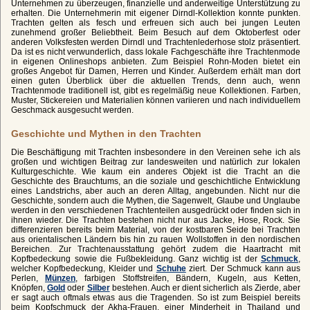
Unternehmen zu überzeugen, finanzielle und anderweitige Unterstützung zu
erhalten. Die Unternehmerin mit eigener Dirndl-Kollektion konnte punkten.
Trachten gelten als fesch und erfreuen sich auch bei jungen Leuten
zunehmend großer Beliebtheit. Beim Besuch auf dem Oktoberfest oder
anderen Volksfesten werden Dirndl und Trachtenlederhose stolz präsentiert.
Da ist es nicht verwunderlich, dass lokale Fachgeschäfte ihre Trachtenmode
in eigenen Onlineshops anbieten. Zum Beispiel Rohn-Moden bietet ein
großes Angebot für Damen, Herren und Kinder. Außerdem erhält man dort
einen guten Überblick über die aktuellen Trends, denn auch, wenn
Trachtenmode traditionell ist, gibt es regelmäßig neue Kollektionen. Farben,
Muster, Stickereien und Materialien können variieren und nach individuellem
Geschmack ausgesucht werden.
Geschichte und Mythen in den Trachten
Die Beschäftigung mit Trachten insbesondere in den Vereinen sehe ich als
großen und wichtigen Beitrag zur landesweiten und natürlich zur lokalen
Kulturgeschichte. Wie kaum ein anderes Objekt ist die Tracht an die
Geschichte des Brauchtums, an die soziale und geschichtliche Entwicklung
eines Landstrichs, aber auch an deren Alltag, angebunden. Nicht nur die
Geschichte, sondern auch die Mythen, die Sagenwelt, Glaube und Unglaube
werden in den verschiedenen Trachtenteilen ausgedrückt oder finden sich in
ihnen wieder. Die Trachten bestehen nicht nur aus Jacke, Hose, Rock. Sie
differenzieren bereits beim Material, von der kostbaren Seide bei Trachten
aus orientalischen Ländern bis hin zu rauen Wollstoffen in den nordischen
Bereichen. Zur Trachtenausstattung gehört zudem die Haartracht mit
Kopfbedeckung sowie die Fußbekleidung. Ganz wichtig ist der
Schmuck
,
welcher Kopfbedeckung, Kleider und
Schuhe
ziert. Der Schmuck kann aus
Perlen,
Münzen
, farbigen Stoffstreifen, Bändern, Kugeln, aus Ketten,
Knöpfen,
Gold
oder
Silber
bestehen. Auch er dient sicherlich als Zierde, aber
er sagt auch oftmals etwas aus die Tragenden. So ist zum Beispiel bereits
beim Kopfschmuck der Akha-Frauen, einer Minderheit in Thailand und