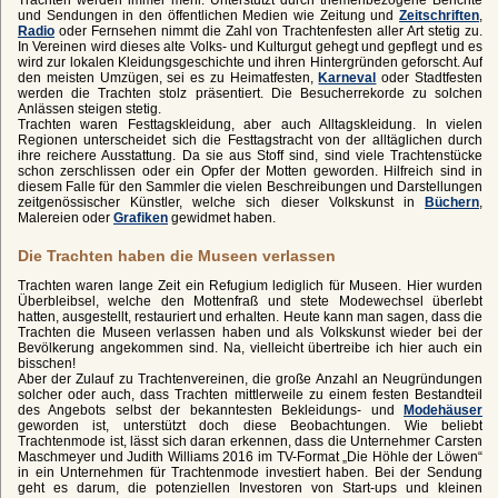
und Sendungen in den öffentlichen Medien wie Zeitung und
Zeitschriften
,
Radio
oder Fernsehen nimmt die Zahl von Trachtenfesten aller Art stetig zu.
In Vereinen wird dieses alte Volks- und Kulturgut gehegt und gepflegt und es
wird zur lokalen Kleidungsgeschichte und ihren Hintergründen geforscht. Auf
den meisten Umzügen, sei es zu Heimatfesten,
Karneval
oder Stadtfesten
werden die Trachten stolz präsentiert. Die Besucherrekorde zu solchen
Anlässen steigen stetig.
Trachten waren Festtagskleidung, aber auch Alltagskleidung. In vielen
Regionen unterscheidet sich die Festtagstracht von der alltäglichen durch
ihre reichere Ausstattung. Da sie aus Stoff sind, sind viele Trachtenstücke
schon zerschlissen oder ein Opfer der Motten geworden. Hilfreich sind in
diesem Falle für den Sammler die vielen Beschreibungen und Darstellungen
zeitgenössischer Künstler, welche sich dieser Volkskunst in
Büchern
,
Malereien oder
Grafiken
gewidmet haben.
Die Trachten haben die Museen verlassen
Trachten waren lange Zeit ein Refugium lediglich für Museen. Hier wurden
Überbleibsel, welche den Mottenfraß und stete Modewechsel überlebt
hatten, ausgestellt, restauriert und erhalten. Heute kann man sagen, dass die
Trachten die Museen verlassen haben und als Volkskunst wieder bei der
Bevölkerung angekommen sind. Na, vielleicht übertreibe ich hier auch ein
bisschen!
Aber der Zulauf zu Trachtenvereinen, die große Anzahl an Neugründungen
solcher oder auch, dass Trachten mittlerweile zu einem festen Bestandteil
des Angebots selbst der bekanntesten Bekleidungs- und
Modehäuser
geworden ist, unterstützt doch diese Beobachtungen. Wie beliebt
Trachtenmode ist, lässt sich daran erkennen, dass die Unternehmer Carsten
Maschmeyer und Judith Williams 2016 im TV-Format „Die Höhle der Löwen“
in ein Unternehmen für Trachtenmode investiert haben. Bei der Sendung
geht es darum, die potenziellen Investoren von Start-ups und kleinen