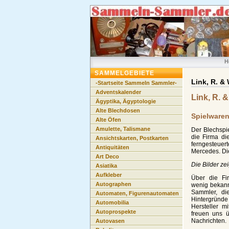
H
SAMMELGEBIETE
Link, R. &
-Startseite Sammeln Sammler-
Adventskalender
Link, R. &
Ägyptika, Ägyptologie
Alte Blechdosen
Spielwaren
Alte Öfen
Amulette, Talismane
Der Blechspi
die Firma di
Ansichtskarten, Postkarten
ferngesteuer
Antiquitäten
Mercedes. Die
Art Deco
Die Bilder ze
Asiatika
Aufkleber
Über die Fir
Autographen
wenig bekannt
Sammler, di
Automaten, Figurenautomaten
Hintergrü
Automobilia
Hersteller mi
Autoprospekte
freuen uns 
Nachrichten.
Autovasen