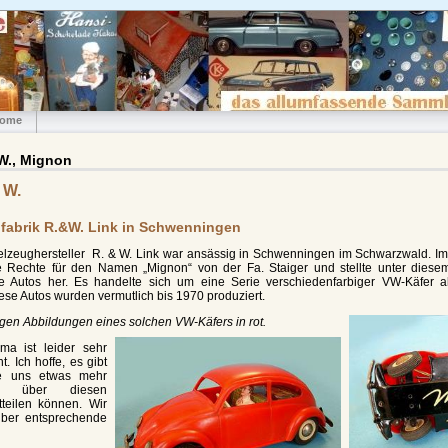
ome
 W., Mignon
 W.
fabrik R.&W. Link in Schwenningen
elzeughersteller R. & W. Link war ansässig in Schwenningen im Schwarzwald. 
e Rechte für den Namen „Mignon“ von der Fa. Staiger und stellte unter dies
te Autos her. Es handelte sich um eine Serie verschiedenfarbiger VW-Käfer 
se Autos wurden vermutlich bis 1970 produziert.
igen Abbildungen eines solchen VW-Käfers in rot.
ma ist leider sehr
. Ich hoffe, es gibt
e uns etwas mehr
nde über diesen
tteilen können. Wir
über entsprechende