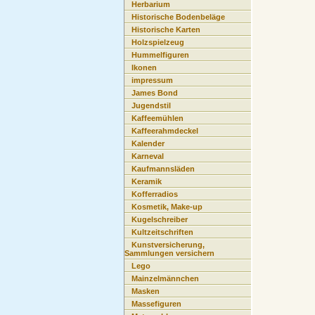
Herbarium
Historische Bodenbeläge
Historische Karten
Holzspielzeug
Hummelfiguren
Ikonen
impressum
James Bond
Jugendstil
Kaffeemühlen
Kaffeerahmdeckel
Kalender
Karneval
Kaufmannsläden
Keramik
Kofferradios
Kosmetik, Make-up
Kugelschreiber
Kultzeitschriften
Kunstversicherung,
Sammlungen versichern
Lego
Mainzelmännchen
Masken
Massefiguren