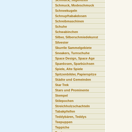
Schmuck, Jugendstil
Schmuck, Modeschmuck
Schneekugeln
Schnupftabakdosen
Schreibmaschinen
Schuhe
Schwabinchen
Silber, Silberschmiedekunst
Silvester
Skurrile Sammelgebiete
Sneakers, Turnschuhe
Space Design, Space Age
Spardosen, Sparbüchsen
Spiele, Alte Spiele
Spitzenbilder, Papierspitze
Städte und Gemeinden
Star Trek
Stars und Prominente
Stempel
Stilepochen
Streichholzschachteln
Tabakpfeifen
Teddybären, Teddys
Teepuppen
Teppiche