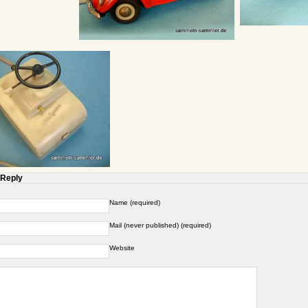
 Reply
Name (required)
Mail (never published) (required)
Website