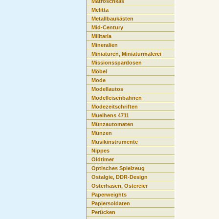
Matroschkas
Melitta
Metallbaukästen
Mid-Century
Militaria
Mineralien
Miniaturen, Miniaturmalerei
Missionsspardosen
Möbel
Mode
Modellautos
Modelleisenbahnen
Modezeitschriften
Muelhens 4711
Münzautomaten
Münzen
Musikinstrumente
Nippes
Oldtimer
Optisches Spielzeug
Ostalgie, DDR-Design
Osterhasen, Ostereier
Paperweights
Papiersoldaten
Perücken