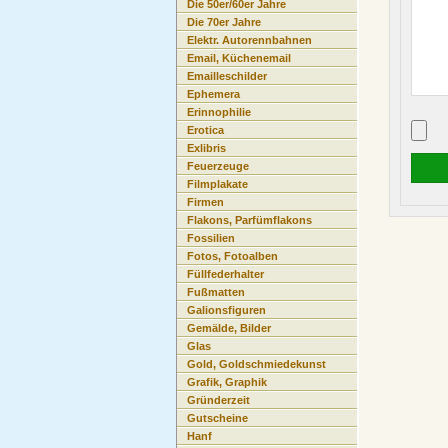
Die 50er/60er Jahre
Die 70er Jahre
Elektr. Autorennbahnen
Email, Küchenemail
Emailleschilder
Ephemera
Erinnophilie
Erotica
Exlibris
Feuerzeuge
Filmplakate
Firmen
Flakons, Parfümflakons
Fossilien
Fotos, Fotoalben
Füllfederhalter
Fußmatten
Galionsfiguren
Gemälde, Bilder
Glas
Gold, Goldschmiedekunst
Grafik, Graphik
Gründerzeit
Gutscheine
Hanf