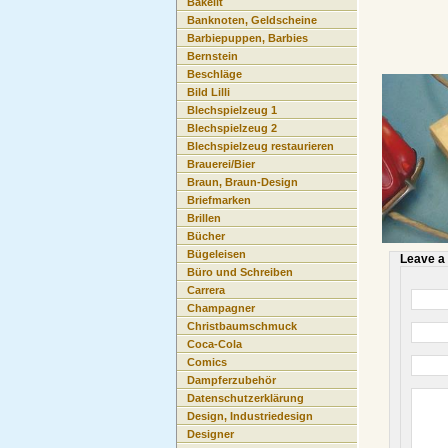
Bakelit
Banknoten, Geldscheine
Barbiepuppen, Barbies
Bernstein
Beschläge
Bild Lilli
Blechspielzeug 1
Blechspielzeug 2
Blechspielzeug restaurieren
Brauerei/Bier
Braun, Braun-Design
Briefmarken
Brillen
Bücher
Bügeleisen
Leave a
Büro und Schreiben
Carrera
Champagner
Christbaumschmuck
Coca-Cola
Comics
Dampferzubehör
Datenschutzerklärung
Design, Industriedesign
Designer