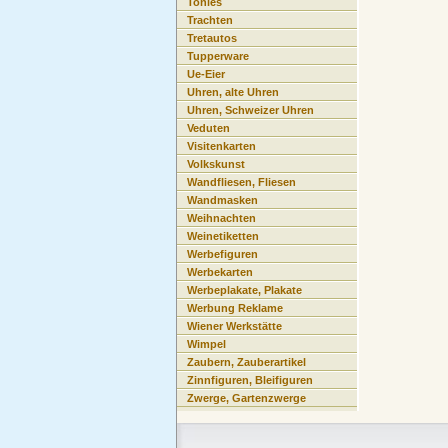
Tonies
Trachten
Tretautos
Tupperware
Ue-Eier
Uhren, alte Uhren
Uhren, Schweizer Uhren
Veduten
Visitenkarten
Volkskunst
Wandfliesen, Fliesen
Wandmasken
Weihnachten
Weinetiketten
Werbefiguren
Werbekarten
Werbeplakate, Plakate
Werbung Reklame
Wiener Werkstätte
Wimpel
Zaubern, Zauberartikel
Zinnfiguren, Bleifiguren
Zwerge, Gartenzwerge