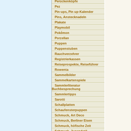
Perückenköpfe
Pez
Pin-ups, Pin up-Kalender
Pins, Anstecknadeln
Plakate
Playmobil
Pokémon
Porzellan
Puppen
Puppenstuben
Rauchverzehrer
Registrierkassen
Reiseprospekte, Reiseführer
Rowenta
Sammelbilder
Sammelkartenspiele
Sammlerliteratur
Buchbesprechung
Sammlertipps
Sarotti
Schallplatten
Schaufensterpuppen
Schmuck, Art Deco
Schmuck, Berliner Eisen
Schmuck, höfische Zeit