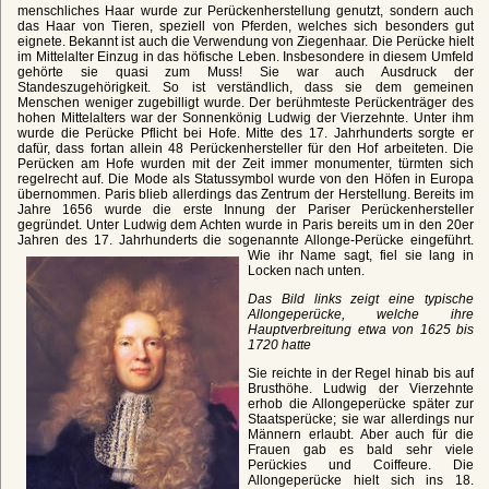
menschliches Haar wurde zur Perückenherstellung genutzt, sondern auch
das Haar von Tieren, speziell von Pferden, welches sich besonders gut
eignete. Bekannt ist auch die Verwendung von Ziegenhaar. Die Perücke hielt
im Mittelalter Einzug in das höfische Leben. Insbesondere in diesem Umfeld
gehörte sie quasi zum Muss! Sie war auch Ausdruck der
Standeszugehörigkeit. So ist verständlich, dass sie dem gemeinen
Menschen weniger zugebilligt wurde. Der berühmteste Perückenträger des
hohen Mittelalters war der Sonnenkönig Ludwig der Vierzehnte. Unter ihm
wurde die Perücke Pflicht bei Hofe. Mitte des 17. Jahrhunderts sorgte er
dafür, dass fortan allein 48 Perückenhersteller für den Hof arbeiteten. Die
Perücken am Hofe wurden mit der Zeit immer monumenter, türmten sich
regelrecht auf. Die Mode als Statussymbol wurde von den Höfen in Europa
übernommen. Paris blieb allerdings das Zentrum der Herstellung. Bereits im
Jahre 1656 wurde die erste Innung der Pariser Perückenhersteller
gegründet. Unter Ludwig dem Achten wurde in Paris bereits um in den 20er
Jahren des 17. Jahrhunderts die sogenannte Allonge-Perücke eingeführt.
Wie ihr Name sagt, fiel sie lang in
Locken nach unten.
Das Bild links zeigt eine typische
Allongeperücke, welche ihre
Hauptverbreitung etwa von 1625 bis
1720 hatte
Sie reichte in der Regel hinab bis auf
Brusthöhe. Ludwig der Vierzehnte
erhob die Allongeperücke später zur
Staatsperücke; sie war allerdings nur
Männern erlaubt. Aber auch für die
Frauen gab es bald sehr viele
Perückies und Coiffeure. Die
Allongeperücke hielt sich ins 18.