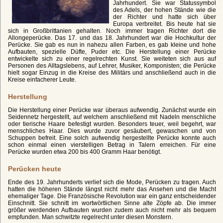
Jahrhundert. Sie war Statussymbol
des Adels, der hohen Stände wie die
der Richter und hatte sich über
Europa verbreitet. Bis heute hat sie
sich in Großbrittanien gehalten. Noch immer tragen Richter dort die
Allongeperücke. Das 17. und das 18. Jahrhundert war die Hochkultur der
Perücke. Sie gab es nun in nahezu allen Farben, es gab kleine und hohe
Aufbauten, spezielle Düfte, Puder etc. Die Herstellung einer Perücke
entwickelte sich zu einer regelrechten Kunst. Sie weiteten sich aus auf
Personen des Alltagslebens, auf Lehrer, Musiker, Komponisten; die Perücke
hielt sogar Einzug in die Kreise des Militärs und anschließend auch in die
Kreise einfacherer Leute.
Herstellung
Die Herstellung einer Perücke war überaus aufwendig. Zunächst wurde ein
Seidennetz hergestellt, auf welchem anschließend mit Nadeln menschliche
oder tierische Haare befestigt wurden. Besonders teuer, weil begehrt, war
menschliches Haar. Dies wurde zuvor gesäubert, gewaschen und von
Schuppen befreit. Eine solch aufwendig hergestellte Perücke konnte auch
schon einmal einen vierstelligen Betrag in Talern erreichen. Für eine
Perücke wurden etwa 200 bis 400 Gramm Haar benötigt.
Perücken heute
Ende des 19. Jahrhunderts verlief sich die Mode, Perücken zu tragen. Auch
hatten die höheren Stände längst nicht mehr das Ansehen und die Macht
ehemaliger Tage. Die Französische Revolution war ein ganz entscheidender
Einschnitt. Sie schnitt im wortwörtlichen Sinne alte Zöpfe ab. Die immer
größer werdenden Aufbauten wurden zudem auch nicht mehr als bequem
empfunden. Man schwitzte regelrecht unter diesen Monstern.