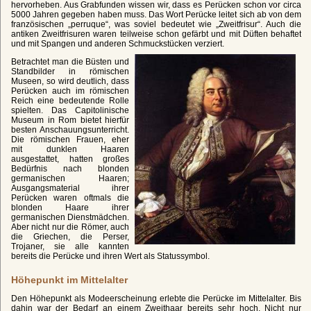
hervorheben. Aus Grabfunden wissen wir, dass es Perücken schon vor circa
5000 Jahren gegeben haben muss. Das Wort Perücke leitet sich ab von dem
französischen „perruque“, was soviel bedeutet wie „Zweitfrisur“. Auch die
antiken Zweitfrisuren waren teilweise schon gefärbt und mit Düften behaftet
und mit Spangen und anderen Schmuckstücken verziert.
Betrachtet man die Büsten und
Standbilder in römischen
Museen, so wird deutlich, dass
Perücken auch im römischen
Reich eine bedeutende Rolle
spielten. Das Capitolinische
Museum in Rom bietet hierfür
besten Anschauungsunterricht.
Die römischen Frauen, eher
mit dunklen Haaren
ausgestattet, hatten großes
Bedürfnis nach blonden
germanischen Haaren;
Ausgangsmaterial ihrer
Perücken waren oftmals die
blonden Haare ihrer
germanischen Dienstmädchen.
Aber nicht nur die Römer, auch
die Griechen, die Perser,
Trojaner, sie alle kannten
bereits die Perücke und ihren Wert als Statussymbol.
Höhepunkt im Mittelalter
Den Höhepunkt als Modeerscheinung erlebte die Perücke im Mittelalter. Bis
dahin war der Bedarf an einem Zweithaar bereits sehr hoch. Nicht nur