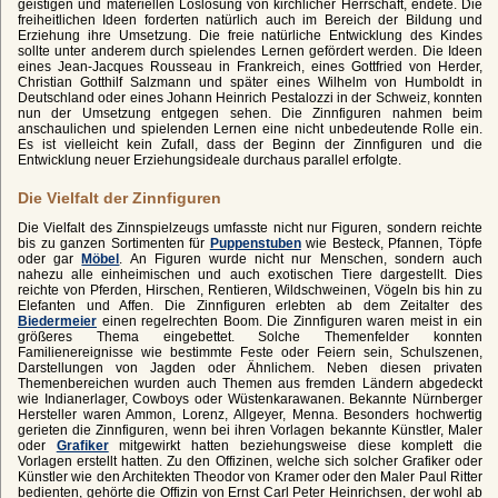
geistigen und materiellen Loslösung von kirchlicher Herrschaft, endete. Die
freiheitlichen Ideen forderten natürlich auch im Bereich der Bildung und
Erziehung ihre Umsetzung. Die freie natürliche Entwicklung des Kindes
sollte unter anderem durch spielendes Lernen gefördert werden. Die Ideen
eines Jean-Jacques Rousseau in Frankreich, eines Gottfried von Herder,
Christian Gotthilf Salzmann und später eines Wilhelm von Humboldt in
Deutschland oder eines Johann Heinrich Pestalozzi in der Schweiz, konnten
nun der Umsetzung entgegen sehen. Die Zinnfiguren nahmen beim
anschaulichen und spielenden Lernen eine nicht unbedeutende Rolle ein.
Es ist vielleicht kein Zufall, dass der Beginn der Zinnfiguren und die
Entwicklung neuer Erziehungsideale durchaus parallel erfolgte.
Die Vielfalt der Zinnfiguren
Die Vielfalt des Zinnspielzeugs umfasste nicht nur Figuren, sondern reichte
bis zu ganzen Sortimenten für
Puppenstuben
wie Besteck, Pfannen, Töpfe
oder gar
Möbel
. An Figuren wurde nicht nur Menschen, sondern auch
nahezu alle einheimischen und auch exotischen Tiere dargestellt. Dies
reichte von Pferden, Hirschen, Rentieren, Wildschweinen, Vögeln bis hin zu
Elefanten und Affen. Die Zinnfiguren erlebten ab dem Zeitalter des
Biedermeier
einen regelrechten Boom. Die Zinnfiguren waren meist in ein
größeres Thema eingebettet. Solche Themenfelder konnten
Familienereignisse wie bestimmte Feste oder Feiern sein, Schulszenen,
Darstellungen von Jagden oder Ähnlichem. Neben diesen privaten
Themenbereichen wurden auch Themen aus fremden Ländern abgedeckt
wie Indianerlager, Cowboys oder Wüstenkarawanen. Bekannte Nürnberger
Hersteller waren Ammon, Lorenz, Allgeyer, Menna. Besonders hochwertig
gerieten die Zinnfiguren, wenn bei ihren Vorlagen bekannte Künstler, Maler
oder
Grafiker
mitgewirkt hatten beziehungsweise diese komplett die
Vorlagen erstellt hatten. Zu den Offizinen, welche sich solcher Grafiker oder
Künstler wie den Architekten Theodor von Kramer oder den Maler Paul Ritter
bedienten, gehörte die Offizin von Ernst Carl Peter Heinrichsen, der wohl ab