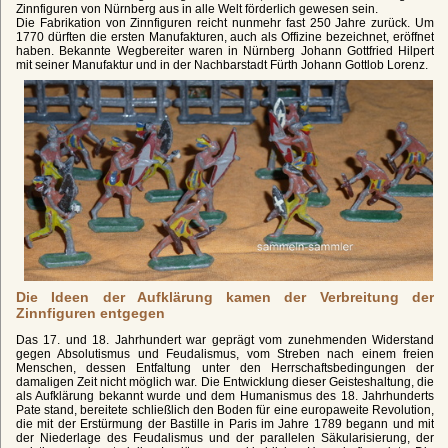
Zinnfiguren von Nürnberg aus in alle Welt förderlich gewesen sein.
Die Fabrikation von Zinnfiguren reicht nunmehr fast 250 Jahre zurück. Um
1770 dürften die ersten Manufakturen, auch als Offizine bezeichnet, eröffnet
haben. Bekannte Wegbereiter waren in Nürnberg Johann Gottfried Hilpert
mit seiner Manufaktur und in der Nachbarstadt Fürth Johann Gottlob Lorenz.
Die Ideen der Aufklärung kamen der Verbreitung der
Zinnfiguren entgegen
Das 17. und 18. Jahrhundert war geprägt vom zunehmenden Widerstand
gegen Absolutismus und Feudalismus, vom Streben nach einem freien
Menschen, dessen Entfaltung unter den Herrschaftsbedingungen der
damaligen Zeit nicht möglich war. Die Entwicklung dieser Geisteshaltung, die
als Aufklärung bekannt wurde und dem Humanismus des 18. Jahrhunderts
Pate stand, bereitete schließlich den Boden für eine europaweite Revolution,
die mit der Erstürmung der Bastille in Paris im Jahre 1789 begann und mit
der Niederlage des Feudalismus und der parallelen Säkularisierung, der