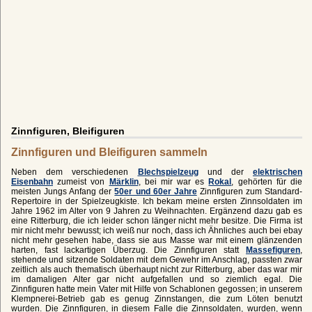
Zinnfiguren, Bleifiguren
Zinnfiguren und Bleifiguren sammeln
Neben dem verschiedenen
Blechspielzeug
und der
elektrischen
Eisenbahn
zumeist von
Märklin
, bei mir war es
Rokal
, gehörten für die
meisten Jungs Anfang der
50er und 60er Jahre
Zinnfiguren zum Standard-
Repertoire in der Spielzeugkiste. Ich bekam meine ersten Zinnsoldaten im
Jahre 1962 im Alter von 9 Jahren zu Weihnachten. Ergänzend dazu gab es
eine Ritterburg, die ich leider schon länger nicht mehr besitze. Die Firma ist
mir nicht mehr bewusst; ich weiß nur noch, dass ich Ähnliches auch bei ebay
nicht mehr gesehen habe, dass sie aus Masse war mit einem glänzenden
harten, fast lackartigen Überzug. Die Zinnfiguren statt
Massefiguren
,
stehende und sitzende Soldaten mit dem Gewehr im Anschlag, passten zwar
zeitlich als auch thematisch überhaupt nicht zur Ritterburg, aber das war mir
im damaligen Alter gar nicht aufgefallen und so ziemlich egal. Die
Zinnfiguren hatte mein Vater mit Hilfe von Schablonen gegossen; in unserem
Klempnerei-Betrieb gab es genug Zinnstangen, die zum Löten benutzt
wurden. Die Zinnfiguren, in diesem Falle die Zinnsoldaten, wurden, wenn