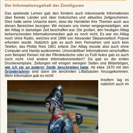
Der Informationsgehalt der Zinnfiguren
Das spielende Lernen gab den Kindern auch interessante Informationen
über fremde Länder und über historisches und aktuelles Zeitgeschehen.
Dies hatte seine Ursache darin, dass die Hersteller ihre Themen auch aus
diesen Bereichen bezogen. Wir müssen uns immer vergegenwärtigen, wie
der Alltag in damaliger Zeit beschaffen war. Die großen, den heutigen Alltag
beherrschenden Informationsmedien gab es noch nicht. Es war ein Alltag
noch ohne Radio, welches erst 1896 von Alexander Stepanowitsch Popow
erfunden wurde. Natürlich gab es auch kein Fernsehen und auch kein
Telefon, das Phillip Reis 1861 erfand. Der Alltag musste also auch ohne
Computer und Handy auskommen. Unvorstellbar! Informationen verschafften
zum Beispiel Reisen mit der Pferdekutsche oder zu Fuß! Autos gab es auch
noch nicht. Und andere Informationsmedien? Da gab es die ersten
Druckexemplare, Zeitungen mit einigen wenigen Seiten und Bilderbögen,
wie ich sie an anderer Stelle beschrieben habe
. Ab etwa 1870 mit den
Gründerjahren
sind dann die berühmten Litfaßsäulen hinzugekommen.
Mehr Information gab es nicht!
Insofern lag es
natürlich auch im