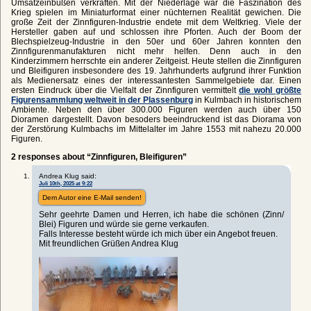
Umsatzeinbußen verkraften. Mit der Niederlage war die Faszination des
Krieg spielen im Miniaturformat einer nüchternen Realität gewichen. Die
große Zeit der Zinnfiguren-Industrie endete mit dem Weltkrieg. Viele der
Hersteller gaben auf und schlossen ihre Pforten. Auch der Boom der
Blechspielzeug-Industrie in den 50er und 60er Jahren konnten den
Zinnfigurenmanufakturen nicht mehr helfen. Denn auch in den
Kinderzimmern herrschte ein anderer Zeitgeist. Heute stellen die Zinnfiguren
und Bleifiguren insbesondere des 19. Jahrhunderts aufgrund ihrer Funktion
als Medienersatz eines der interessantesten Sammelgebiete dar. Einen
ersten Eindruck über die Vielfalt der Zinnfiguren vermittelt
die wohl größte
Figurensammlung weltweit in der Plassenburg
in Kulmbach in historischem
Ambiente. Neben den über 300.000 Figuren werden auch über 150
Dioramen dargestellt. Davon besoders beeindruckend ist das Diorama von
der Zerstörung Kulmbachs im Mittelalter im Jahre 1553 mit nahezu 20.000
Figuren.
2 responses about “Zinnfiguren, Bleifiguren”
Andrea Klug said:
Juli 10th, 2025 at 9:22
Dem Autor eine E-Mail senden!
Sehr geehrte Damen und Herren, ich habe die schönen (Zinn/
Blei) Figuren und würde sie gerne verkaufen.
Falls Interesse besteht würde ich mich über ein Angebot freuen.
Mit freundlichen Grüßen Andrea Klug