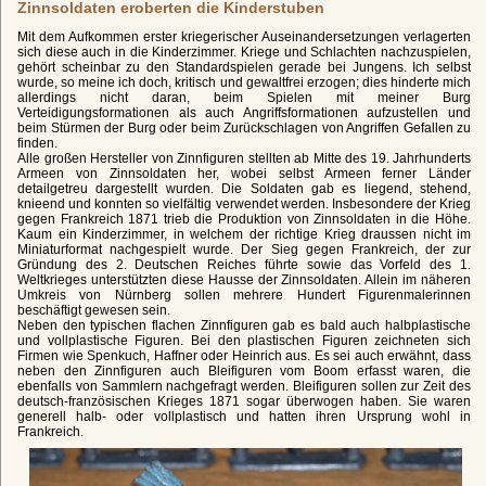
Zinnsoldaten eroberten die Kinderstuben
Mit dem Aufkommen erster kriegerischer Auseinandersetzungen verlagerten
sich diese auch in die Kinderzimmer. Kriege und Schlachten nachzuspielen,
gehört scheinbar zu den Standardspielen gerade bei Jungens. Ich selbst
wurde, so meine ich doch, kritisch und gewaltfrei erzogen; dies hinderte mich
allerdings nicht daran, beim Spielen mit meiner Burg
Verteidigungsformationen als auch Angriffsformationen aufzustellen und
beim Stürmen der Burg oder beim Zurückschlagen von Angriffen Gefallen zu
finden.
Alle großen Hersteller von Zinnfiguren stellten ab Mitte des 19. Jahrhunderts
Armeen von Zinnsoldaten her, wobei selbst Armeen ferner Länder
detailgetreu dargestellt wurden. Die Soldaten gab es liegend, stehend,
knieend und konnten so vielfältig verwendet werden. Insbesondere der Krieg
gegen Frankreich 1871 trieb die Produktion von Zinnsoldaten in die Höhe.
Kaum ein Kinderzimmer, in welchem der richtige Krieg draussen nicht im
Miniaturformat nachgespielt wurde. Der Sieg gegen Frankreich, der zur
Gründung des 2. Deutschen Reiches führte sowie das Vorfeld des 1.
Weltkrieges unterstützten diese Hausse der Zinnsoldaten. Allein im näheren
Umkreis von Nürnberg sollen mehrere Hundert Figurenmalerinnen
beschäftigt gewesen sein.
Neben den typischen flachen Zinnfiguren gab es bald auch halbplastische
und vollplastische Figuren. Bei den plastischen Figuren zeichneten sich
Firmen wie Spenkuch, Haffner oder Heinrich aus. Es sei auch erwähnt, dass
neben den Zinnfiguren auch Bleifiguren vom Boom erfasst waren, die
ebenfalls von Sammlern nachgefragt werden. Bleifiguren sollen zur Zeit des
deutsch-französischen Krieges 1871 sogar überwogen haben. Sie waren
generell halb- oder vollplastisch und hatten ihren Ursprung wohl in
Frankreich.