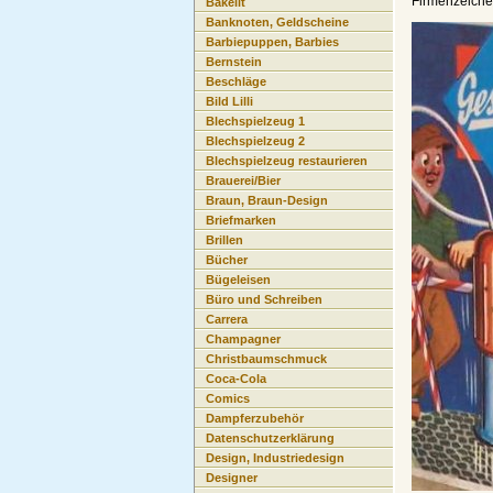
Firmenzeiche
Bakelit
Banknoten, Geldscheine
Barbiepuppen, Barbies
Bernstein
Beschläge
Bild Lilli
Blechspielzeug 1
Blechspielzeug 2
Blechspielzeug restaurieren
Brauerei/Bier
Braun, Braun-Design
Briefmarken
Brillen
Bücher
Bügeleisen
Büro und Schreiben
Carrera
Champagner
Christbaumschmuck
Coca-Cola
Comics
Dampferzubehör
Datenschutzerklärung
Design, Industriedesign
Designer