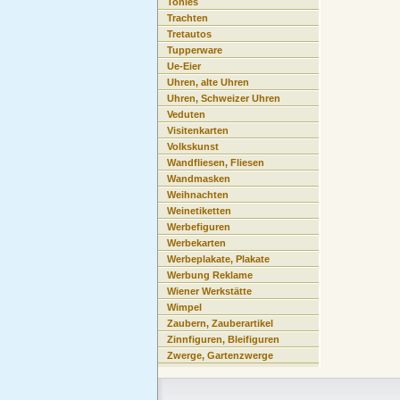
Tonies
Trachten
Tretautos
Tupperware
Ue-Eier
Uhren, alte Uhren
Uhren, Schweizer Uhren
Veduten
Visitenkarten
Volkskunst
Wandfliesen, Fliesen
Wandmasken
Weihnachten
Weinetiketten
Werbefiguren
Werbekarten
Werbeplakate, Plakate
Werbung Reklame
Wiener Werkstätte
Wimpel
Zaubern, Zauberartikel
Zinnfiguren, Bleifiguren
Zwerge, Gartenzwerge