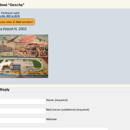
about “Gescha”
 Pedrazzi said:
6th, 2017 at 18:31
utor eine E-Mail senden!
a Airport N. 2002
 Reply
Name (required)
Mail (never published) (required)
Website