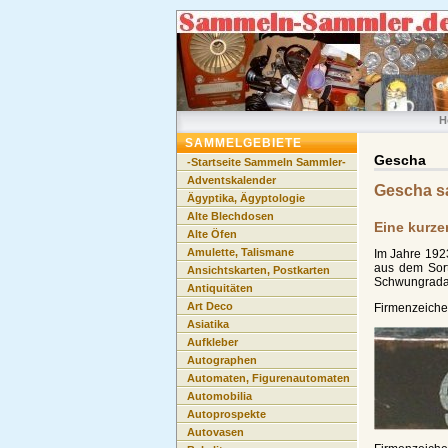
H
SAMMELGEBIETE
Gescha
-Startseite Sammeln Sammler-
Adventskalender
Gescha 
Ägyptika, Ägyptologie
Alte Blechdosen
Eine kurze
Alte Öfen
Amulette, Talismane
Im Jahre 192
aus dem Sort
Ansichtskarten, Postkarten
Schwungradan
Antiquitäten
Art Deco
Firmenzeiche
Asiatika
Aufkleber
Autographen
Automaten, Figurenautomaten
Automobilia
Autoprospekte
Autovasen