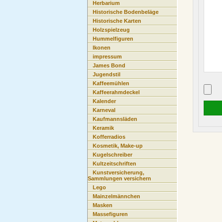
Herbarium
Historische Bodenbeläge
Historische Karten
Holzspielzeug
Hummelfiguren
Ikonen
impressum
James Bond
Jugendstil
Kaffeemühlen
Kaffeerahmdeckel
Kalender
Karneval
Kaufmannsläden
Keramik
Kofferradios
Kosmetik, Make-up
Kugelschreiber
Kultzeitschriften
Kunstversicherung,
Sammlungen versichern
Lego
Mainzelmännchen
Masken
Massefiguren