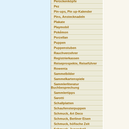
Perückenköpfe
Pez
Pin-ups, Pin up-Kalender
Pins, Anstecknadeln
Plakate
Playmobil
Pokémon
Porzellan
Puppen
Puppenstuben
Rauchverzehrer
Registrierkassen
Reiseprospekte, Reiseführer
Rowenta
Sammelbilder
Sammelkartenspiele
Sammlerliteratur
Buchbesprechung
Sammlertipps
Sarotti
Schallplatten
Schaufensterpuppen
Schmuck, Art Deco
Schmuck, Berliner Eisen
Schmuck, höfische Zeit