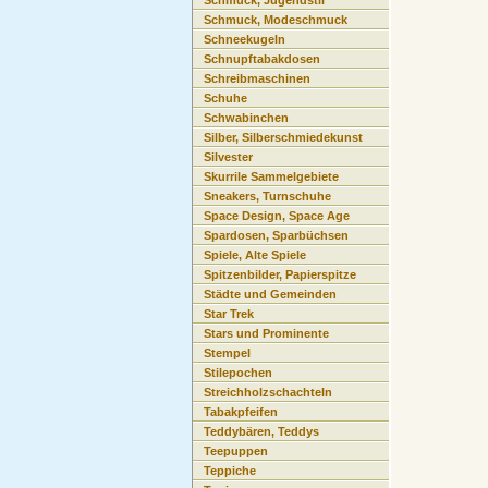
Schmuck, Jugendstil
Schmuck, Modeschmuck
Schneekugeln
Schnupftabakdosen
Schreibmaschinen
Schuhe
Schwabinchen
Silber, Silberschmiedekunst
Silvester
Skurrile Sammelgebiete
Sneakers, Turnschuhe
Space Design, Space Age
Spardosen, Sparbüchsen
Spiele, Alte Spiele
Spitzenbilder, Papierspitze
Städte und Gemeinden
Star Trek
Stars und Prominente
Stempel
Stilepochen
Streichholzschachteln
Tabakpfeifen
Teddybären, Teddys
Teepuppen
Teppiche