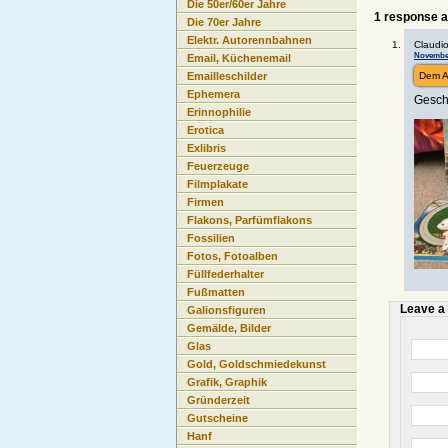
Die 50er/60er Jahre
1 response 
Die 70er Jahre
Elektr. Autorennbahnen
Claudio
November 
Email, Küchenemail
Dem A
Emailleschilder
Ephemera
Gesch
Erinnophilie
Erotica
Exlibris
Feuerzeuge
Filmplakate
Firmen
Flakons, Parfümflakons
Fossilien
Fotos, Fotoalben
Füllfederhalter
Fußmatten
Leave a
Galionsfiguren
Gemälde, Bilder
Glas
Gold, Goldschmiedekunst
Grafik, Graphik
Gründerzeit
Gutscheine
Hanf