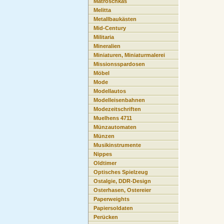
Matroschkas
Melitta
Metallbaukästen
Mid-Century
Militaria
Mineralien
Miniaturen, Miniaturmalerei
Missionsspardosen
Möbel
Mode
Modellautos
Modelleisenbahnen
Modezeitschriften
Muelhens 4711
Münzautomaten
Münzen
Musikinstrumente
Nippes
Oldtimer
Optisches Spielzeug
Ostalgie, DDR-Design
Osterhasen, Ostereier
Paperweights
Papiersoldaten
Perücken