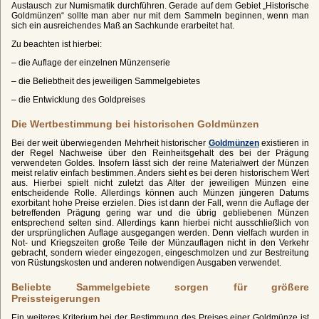
Austausch zur Numismatik durchführen. Gerade auf dem Gebiet „Historische
Goldmünzen“ sollte man aber nur mit dem Sammeln beginnen, wenn man
sich ein ausreichendes Maß an Sachkunde erarbeitet hat.
Zu beachten ist hierbei:
– die Auflage der einzelnen Münzenserie
– die Beliebtheit des jeweiligen Sammelgebietes
– die Entwicklung des Goldpreises
Die Wertbestimmung bei historischen Goldmünzen
Bei der weit überwiegenden Mehrheit historischer
Goldmünzen
existieren in
der Regel Nachweise über den Reinheitsgehalt des bei der Prägung
verwendeten Goldes. Insofern lässt sich der reine Materialwert der Münzen
meist relativ einfach bestimmen. Anders sieht es bei deren historischem Wert
aus. Hierbei spielt nicht zuletzt das Alter der jeweiligen Münzen eine
entscheidende Rolle. Allerdings können auch Münzen jüngeren Datums
exorbitant hohe Preise erzielen. Dies ist dann der Fall, wenn die Auflage der
betreffenden Prägung gering war und die übrig gebliebenen Münzen
entsprechend selten sind. Allerdings kann hierbei nicht ausschließlich von
der ursprünglichen Auflage ausgegangen werden. Denn vielfach wurden in
Not- und Kriegszeiten große Teile der Münzauflagen nicht in den Verkehr
gebracht, sondern wieder eingezogen, eingeschmolzen und zur Bestreitung
von Rüstungskosten und anderen notwendigen Ausgaben verwendet.
Beliebte Sammelgebiete sorgen für größere
Preissteigerungen
Ein weiteres Kriterium bei der Bestimmung des Preises einer Goldmünze ist