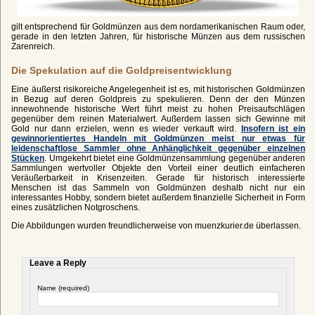
gilt entsprechend für Goldmünzen aus dem nordamerikanischen Raum oder,
gerade in den letzten Jahren, für historische Münzen aus dem russischen
Zarenreich.
Die Spekulation auf die Goldpreisentwicklung
Eine äußerst risikoreiche Angelegenheit ist es, mit historischen Goldmünzen
in Bezug auf deren Goldpreis zu spekulieren. Denn der den Münzen
innewohnende historische Wert führt meist zu hohen Preisaufschlägen
gegenüber dem reinen Materialwert. Außerdem lassen sich Gewinne mit
Gold nur dann erzielen, wenn es wieder verkauft wird.
Insofern ist ein
gewinnorientiertes Handeln mit Goldmünzen meist nur etwas für
leidenschaftlose Sammler ohne Anhänglichkeit gegenüber einzelnen
Stücken
. Umgekehrt bietet eine Goldmünzensammlung gegenüber anderen
Sammlungen wertvoller Objekte den Vorteil einer deutlich einfacheren
Veräußerbarkeit in Krisenzeiten. Gerade für historisch interessierte
Menschen ist das Sammeln von Goldmünzen deshalb nicht nur ein
interessantes Hobby, sondern bietet außerdem finanzielle Sicherheit in Form
eines zusätzlichen Notgroschens.
Die Abbildungen wurden freundlicherweise von muenzkurier.de überlassen.
Leave a Reply
Name (required)