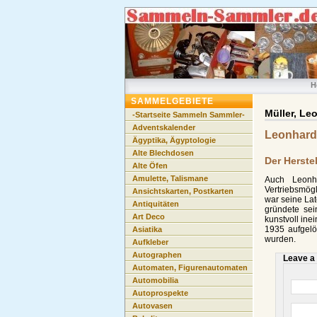
H
SAMMELGEBIETE
Müller, Le
-Startseite Sammeln Sammler-
Adventskalender
Leonhard
Ägyptika, Ägyptologie
Alte Blechdosen
Der Herste
Alte Öfen
Amulette, Talismane
Auch Leonha
Vertriebsmög
Ansichtskarten, Postkarten
war seine Lat
Antiquitäten
gründete sei
Art Deco
kunstvoll ine
1935 aufgel
Asiatika
wurden.
Aufkleber
Autographen
Leave a
Automaten, Figurenautomaten
Automobilia
Autoprospekte
Autovasen