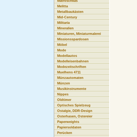
Matroschkas
Melitta
Metallbaukästen
Mid-Century
Militaria
Mineralien
Miniaturen, Miniaturmalerei
Missionsspardosen
Möbel
Mode
Modellautos
Modelleisenbahnen
Modezeitschriften
Muelhens 4711
Münzautomaten
Münzen
Musikinstrumente
Nippes
Oldtimer
Optisches Spielzeug
Ostalgie, DDR-Design
Osterhasen, Ostereier
Paperweights
Papiersoldaten
Perücken