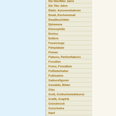
Die 50er/60er Jahre
Die 70er Jahre
Elektr. Autorennbahnen
Email, Küchenemail
Emailleschilder
Ephemera
Erinnophilie
Erotica
Exlibris
Feuerzeuge
Filmplakate
Firmen
Flakons, Parfümflakons
Fossilien
Fotos, Fotoalben
Füllfederhalter
Fußmatten
Galionsfiguren
Gemälde, Bilder
Glas
Gold, Goldschmiedekunst
Grafik, Graphik
Gründerzeit
Gutscheine
Hanf