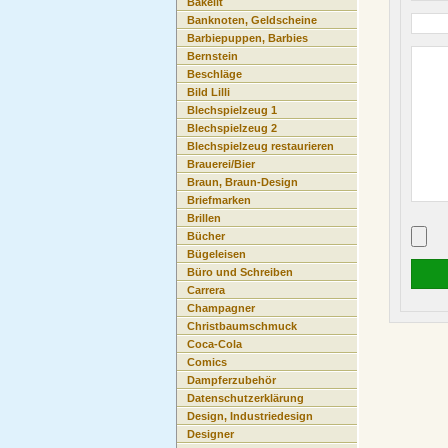
Bakelit
Banknoten, Geldscheine
Barbiepuppen, Barbies
Bernstein
Beschläge
Bild Lilli
Blechspielzeug 1
Blechspielzeug 2
Blechspielzeug restaurieren
Brauerei/Bier
Braun, Braun-Design
Briefmarken
Brillen
Bücher
Bügeleisen
Büro und Schreiben
Carrera
Champagner
Christbaumschmuck
Coca-Cola
Comics
Dampferzubehör
Datenschutzerklärung
Design, Industriedesign
Designer