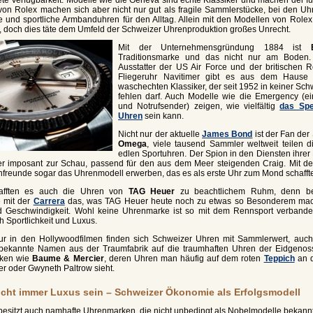
von Rolex machen sich aber nicht nur gut als fragile Sammlerstücke, bei den Uh
 und sportliche Armbanduhren für den Alltag. Allein mit den Modellen von Rolex 
n, doch dies täte dem Umfeld der Schweizer Uhrenproduktion großes Unrecht.
Mit der Unternehmensgründung 1884 ist
Traditionsmarke und das nicht nur am Boden. Bre
Ausstatter der US Air Force und der britischen R
Fliegeruhr Navitimer gibt es aus dem Hause B
waschechten Klassiker, der seit 1952 in keiner S
fehlen darf. Auch Modelle wie die Emergency (e
und Notrufsender) zeigen, wie vielfältig
das Spe
Uhren
sein kann.
Nicht nur der aktuelle
James Bond
ist der Fan de
Omega
, viele tausend Sammler weltweit teilen d
edlen Sportuhren. Der Spion in den Diensten ihrer 
r imposant zur Schau, passend für den aus dem Meer steigenden Craig. Mit 
freunde sogar das Uhrenmodell erwerben, das es als erste Uhr zum Mond schafft
hafften es auch die Uhren von
TAG Heuer
zu beachtlichem Ruhm, denn be
e mit der
Carrera
das, was TAG Heuer heute noch zu etwas so Besonderem mac
d Geschwindigkeit. Wohl keine Uhrenmarke ist so mit dem Rennsport verbandel
h Sportlichkeit und Luxus.
ur in den Hollywoodfilmen finden sich Schweizer Uhren mit Sammlerwert, auch
 bekannte Namen aus der Traumfabrik auf die traumhaften Uhren der Eidgenos
rken wie
Baume & Mercier
, deren Uhren man häufig auf dem roten
Teppich
an 
r oder Gwyneth Paltrow sieht.
cht immer Luxus sein – Schweizer Ökonomie als Erfolgsmodell
esitzt auch namhafte Uhrenmarken, die nicht unbedingt als Nobelmodelle bekannt