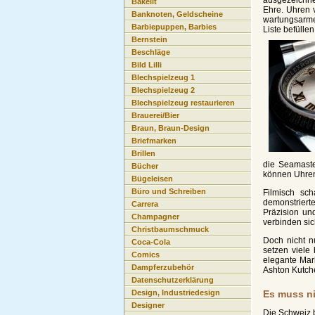
Bakelit
Ehre. Uhren 
Banknoten, Geldscheine
wartungsarme
Barbiepuppen, Barbies
Liste befülle
Bernstein
Beschläge
Bild Lilli
Blechspielzeug 1
Blechspielzeug 2
Blechspielzeug restaurieren
Brauerei/Bier
Braun, Braun-Design
Briefmarken
Brillen
die Seamaste
Bücher
können Uhren
Bügeleisen
Büro und Schreiben
Filmisch sc
demonstriert
Carrera
Präzision un
Champagner
verbinden sic
Christbaumschmuck
Doch nicht n
Coca-Cola
setzen viele
Comics
elegante Ma
Dampferzubehör
Ashton Kutche
Datenschutzerklärung
Es muss ni
Design, Industriedesign
Designer
Die Schweiz b