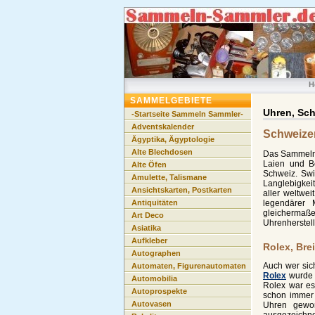
H
SAMMELGEBIETE
Uhren, Sc
-Startseite Sammeln Sammler-
Adventskalender
Schweizer
Ägyptika, Ägyptologie
Alte Blechdosen
Das Sammeln v
Laien und B
Alte Öfen
Schweiz. Swi
Amulette, Talismane
Langlebigkeit
Ansichtskarten, Postkarten
aller weltwe
legendärer 
Antiquitäten
gleichermaß
Art Deco
Uhrenherstell
Asiatika
Aufkleber
Rolex, Bre
Autographen
Auch wer sic
Automaten, Figurenautomaten
Rolex
wurde 
Automobilia
Rolex war es
Autoprospekte
schon immer 
Autovasen
Uhren gewor
ausgezeichne