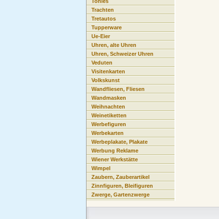
Tonies
Trachten
Tretautos
Tupperware
Ue-Eier
Uhren, alte Uhren
Uhren, Schweizer Uhren
Veduten
Visitenkarten
Volkskunst
Wandfliesen, Fliesen
Wandmasken
Weihnachten
Weinetiketten
Werbefiguren
Werbekarten
Werbeplakate, Plakate
Werbung Reklame
Wiener Werkstätte
Wimpel
Zaubern, Zauberartikel
Zinnfiguren, Bleifiguren
Zwerge, Gartenzwerge