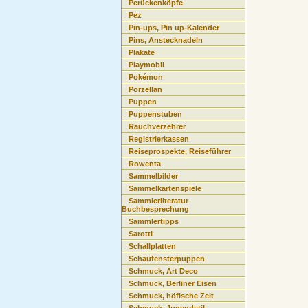
Perückenköpfe
Pez
Pin-ups, Pin up-Kalender
Pins, Anstecknadeln
Plakate
Playmobil
Pokémon
Porzellan
Puppen
Puppenstuben
Rauchverzehrer
Registrierkassen
Reiseprospekte, Reiseführer
Rowenta
Sammelbilder
Sammelkartenspiele
Sammlerliteratur
Buchbesprechung
Sammlertipps
Sarotti
Schallplatten
Schaufensterpuppen
Schmuck, Art Deco
Schmuck, Berliner Eisen
Schmuck, höfische Zeit