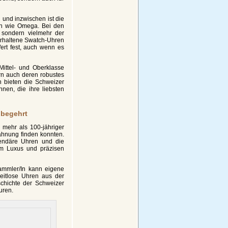
und inzwischen ist die
en wie Omega. Bei den
 sondern vielmehr der
 erhaltene Swatch-Uhren
ert fest, auch wenn es
ittel- und Oberklasse
n auch deren robustes
n bieten die Schweizer
nen, die ihre liebsten
 begehrt
 mehr als 100-jähriger
ähnung finden konnten.
gendäre Uhren und die
em Luxus und präzisen
ammler/In kann eigene
itlose Uhren aus der
chichte der Schweizer
uren.