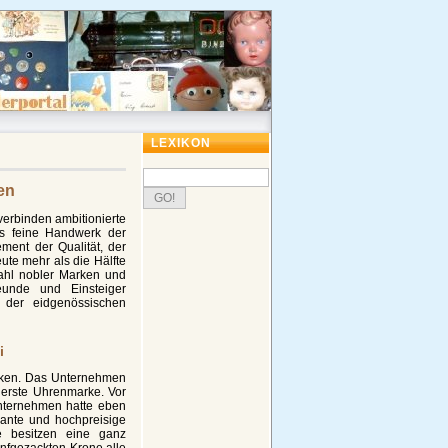
LEXIKON
en
verbinden ambitionierte
as feine Handwerk der
tement der Qualität, der
ute mehr als die Hälfte
ahl nobler Marken und
eunde und Einsteiger
 der eidgenössischen
i
arken. Das Unternehmen
 erste Uhrenmarke. Vor
Unternehmen hatte eben
ante und hochpreisige
e besitzen eine ganz
nfgezackten Krone alle