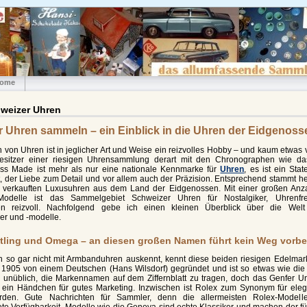
ome
hweizer Uhren
 Uhren sammeln – ein Einblick in die Uhren der Eidgenoss
on Uhren ist in jeglicher Art und Weise ein reizvolles Hobby – und kaum etwas 
esitzer einer riesigen Uhrensammlung derart mit den Chronographen wie d
ss Made ist mehr als nur eine nationale Kennmarke für
Uhren
, es ist ein Sta
, der Liebe zum Detail und vor allem auch der Präzision. Entsprechend stammt he
it verkauften Luxusuhren aus dem Land der Eidgenossen. Mit einer großen Anz
Modelle ist das Sammelgebiet Schweizer Uhren für Nostalgiker, Uhrenfr
en reizvoll. Nachfolgend gebe ich einen kleinen Überblick über die Welt
er und -modelle.
itling und Omega – an diesen großen Namen führt kein Weg vorbe
h so gar nicht mit Armbanduhren auskennt, kennt diese beiden riesigen Edelm
1905 von einem Deutschen (Hans Wilsdorf) gegründet und ist so etwas wie die
 unüblich, die Markennamen auf dem Ziffernblatt zu tragen, doch das Genfer 
ein Händchen für gutes Marketing. Inzwischen ist Rolex zum Synonym für eleg
den. Gute Nachrichten für Sammler, denn die allermeisten Rolex-Modell
te Verfügbarkeit. Modelle wie die Geneva sind echte Klassiker und machen der fü