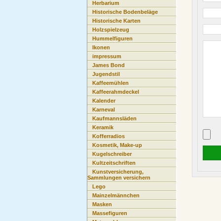
Herbarium
Historische Bodenbeläge
Historische Karten
Holzspielzeug
Hummelfiguren
Ikonen
impressum
James Bond
Jugendstil
Kaffeemühlen
Kaffeerahmdeckel
Kalender
Karneval
Kaufmannsläden
Keramik
Kofferradios
Kosmetik, Make-up
Kugelschreiber
Kultzeitschriften
Kunstversicherung,
Sammlungen versichern
Lego
Mainzelmännchen
Masken
Massefiguren