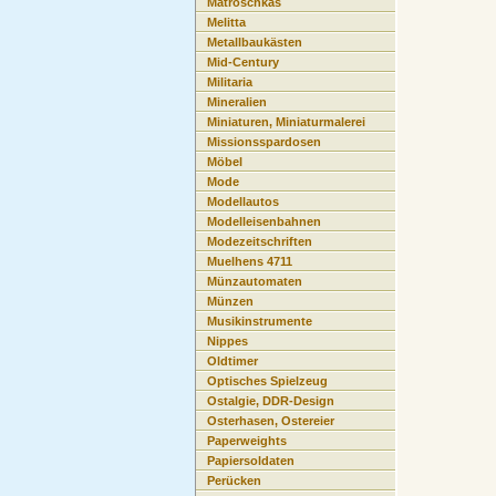
Matroschkas
Melitta
Metallbaukästen
Mid-Century
Militaria
Mineralien
Miniaturen, Miniaturmalerei
Missionsspardosen
Möbel
Mode
Modellautos
Modelleisenbahnen
Modezeitschriften
Muelhens 4711
Münzautomaten
Münzen
Musikinstrumente
Nippes
Oldtimer
Optisches Spielzeug
Ostalgie, DDR-Design
Osterhasen, Ostereier
Paperweights
Papiersoldaten
Perücken