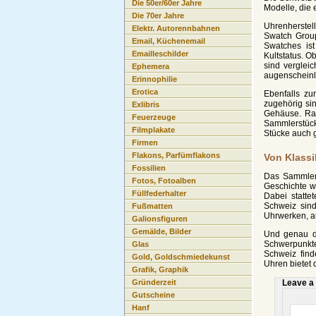
Die 50er/60er Jahre
Modelle, die
Die 70er Jahre
Uhrenherstel
Elektr. Autorennbahnen
Swatch Group
Email, Küchenemail
Swatches ist
Emailleschilder
Kultstatus. O
sind verglei
Ephemera
augenscheinli
Erinnophilie
Erotica
Ebenfalls z
zugehörig si
Exlibris
Gehäuse. Rad
Feuerzeuge
Sammlerstück
Filmplakate
Stücke auch 
Firmen
Flakons, Parfümflakons
Von Klassi
Fossilien
Das Sammlerg
Fotos, Fotoalben
Geschichte 
Füllfederhalter
Dabei statte
Schweiz sind
Fußmatten
Uhrwerken, a
Galionsfiguren
Gemälde, Bilder
Und genau da
Schwerpunkt
Glas
Schweiz find
Gold, Goldschmiedekunst
Uhren bietet
Grafik, Graphik
Leave a
Gründerzeit
Gutscheine
Hanf