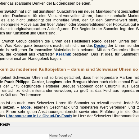
 eher das sparsame Denken der Eidgenossen belegen.
ler
Swatch
hat sich mit günstigen Quarzuhren ein neues Marktsegment geschaffen 
 eine Dachmarke für eine Vielzahl wertvoller Uhren, darunter namhafte Mark
 es also nicht unbedingt der monetäre Wert, der für den Sammlerwert steht,
b neongrelle Motive aus den 80er Jahren oder Sondereditionen der Popkultur, gut
chbar mit originalverpackten Actionfiguren: Die Begierde der Sammler legt den W
ch nur Kunststoff und Quarz sind.
ur Swatch Group gehören die Uhren des Herstellers
Rado
, dessen Uhren der M
nd. Was Rado ganz besonders macht, ist nicht nur das
Design
der Uhren, sonder
o ist seit jeher für innovative Materialtechnik bekannt. Mit den Ceramica Uhre
e, die komplett aus kratzfester
Keramik
bestehen. Das ist ideal für Sammler/In
gerne einmal am Handgelenk tragen.
kern zu modernen Kultobjekten – darum sind Schweizer Uhren so
ebiet Schweizer Uhren ist so breit gefächert, dass hier legendäre Marken mit
wie
Patek Philippe
,
Cartier
,
Longines
oder
Breguet
bisher noch nicht einmal Erw
te der 1775 gegründete Hersteller Breguet Napoleon oder Churchill aus. Le
 einfach zu dicht miteinander verwoben, zu groß ist das Feld aus legendär
us Kult und Performance.
s ist es auch, was Schweizer Uhren für Sammler so reizvoll macht: Jede/r S
e setzen, –
Mode
, eigenen Geschmack und monetären Wert verbinden und ze
en. Einen sehr guten Anschauungsunterricht sowie eine Einführung in die Ges
 das
Uhrenmuseum in La Chaud-De-Fonds
im Herz der Schweizer Uhrenmanufakt
 Reply
Name (required)