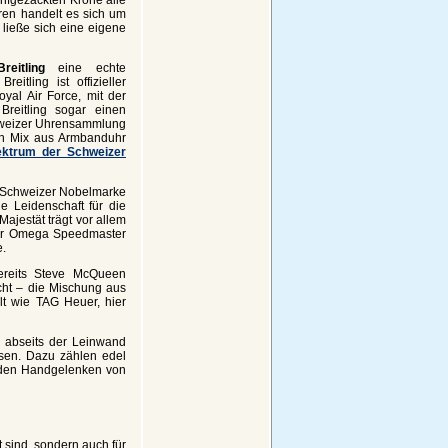
ren handelt es sich um
ließe sich eine eigene
Breitling
eine echte
itling ist offizieller
oyal Air Force, mit der
reitling sogar einen
chweizer Uhrensammlung
in Mix aus Armbanduhr
ktrum der Schweizer
r Schweizer Nobelmarke
ie Leidenschaft für die
Majestät trägt vor allem
der Omega Speedmaster
e.
reits Steve McQueen
ht – die Mischung aus
t wie TAG Heuer, hier
 abseits der Leinwand
sen. Dazu zählen edel
den Handgelenken von
 sind, sondern auch für