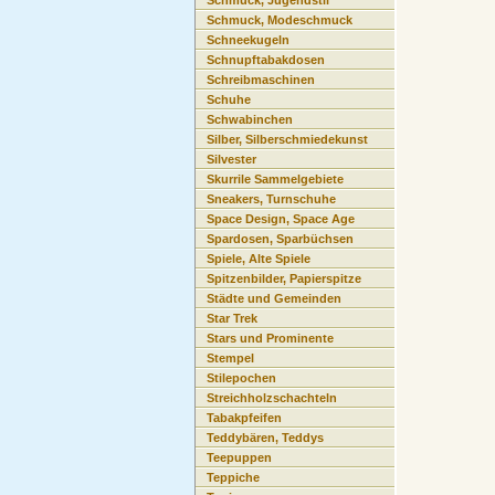
Schmuck, Jugendstil
Schmuck, Modeschmuck
Schneekugeln
Schnupftabakdosen
Schreibmaschinen
Schuhe
Schwabinchen
Silber, Silberschmiedekunst
Silvester
Skurrile Sammelgebiete
Sneakers, Turnschuhe
Space Design, Space Age
Spardosen, Sparbüchsen
Spiele, Alte Spiele
Spitzenbilder, Papierspitze
Städte und Gemeinden
Star Trek
Stars und Prominente
Stempel
Stilepochen
Streichholzschachteln
Tabakpfeifen
Teddybären, Teddys
Teepuppen
Teppiche