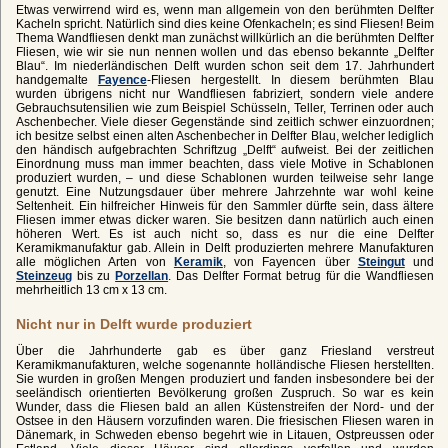
Etwas verwirrend wird es, wenn man allgemein von den berühmten Delfter
Kacheln spricht. Natürlich sind dies keine Ofenkacheln; es sind Fliesen! Beim
Thema Wandfliesen denkt man zunächst willkürlich an die berühmten Delfter
Fliesen, wie wir sie nun nennen wollen und das ebenso bekannte „Delfter
Blau“. Im niederländischen Delft wurden schon seit dem 17. Jahrhundert
handgemalte
Fayence
-Fliesen hergestellt. In diesem berühmten Blau
wurden übrigens nicht nur Wandfliesen fabriziert, sondern viele andere
Gebrauchsutensilien wie zum Beispiel Schüsseln, Teller, Terrinen oder auch
Aschenbecher. Viele dieser Gegenstände sind zeitlich schwer einzuordnen;
ich besitze selbst einen alten Aschenbecher in Delfter Blau, welcher lediglich
den händisch aufgebrachten Schriftzug „Delft“ aufweist. Bei der zeitlichen
Einordnung muss man immer beachten, dass viele Motive in Schablonen
produziert wurden, – und diese Schablonen wurden teilweise sehr lange
genutzt. Eine Nutzungsdauer über mehrere Jahrzehnte war wohl keine
Seltenheit. Ein hilfreicher Hinweis für den Sammler dürfte sein, dass ältere
Fliesen immer etwas dicker waren. Sie besitzen dann natürlich auch einen
höheren Wert. Es ist auch nicht so, dass es nur die eine Delfter
Keramikmanufaktur gab. Allein in Delft produzierten mehrere Manufakturen
alle möglichen Arten von
Keramik
, von Fayencen über
Steingut
und
Steinzeug
bis zu
Porzellan
. Das Delfter Format betrug für die Wandfliesen
mehrheitlich 13 cm x 13 cm.
Nicht nur in Delft wurde produziert
Über die Jahrhunderte gab es über ganz Friesland verstreut
Keramikmanufakturen, welche sogenannte holländische Fliesen herstellten.
Sie wurden in großen Mengen produziert und fanden insbesondere bei der
seeländisch orientierten Bevölkerung großen Zuspruch. So war es kein
Wunder, dass die Fliesen bald an allen Küstenstreifen der Nord- und der
Ostsee in den Häusern vorzufinden waren. Die friesischen Fliesen waren in
Dänemark, in Schweden ebenso begehrt wie in Litauen, Ostpreussen oder