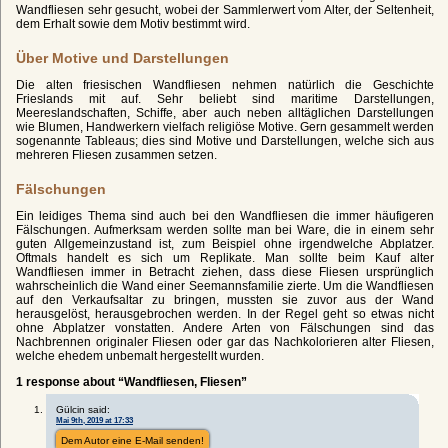
Wandfliesen sehr gesucht, wobei der Sammlerwert vom Alter, der Seltenheit,
dem Erhalt sowie dem Motiv bestimmt wird.
Über Motive und Darstellungen
Die alten friesischen Wandfliesen nehmen natürlich die Geschichte
Frieslands mit auf. Sehr beliebt sind maritime Darstellungen,
Meereslandschaften, Schiffe, aber auch neben alltäglichen Darstellungen
wie Blumen, Handwerkern vielfach religiöse Motive. Gern gesammelt werden
sogenannte Tableaus; dies sind Motive und Darstellungen, welche sich aus
mehreren Fliesen zusammen setzen.
Fälschungen
Ein leidiges Thema sind auch bei den Wandfliesen die immer häufigeren
Fälschungen. Aufmerksam werden sollte man bei Ware, die in einem sehr
guten Allgemeinzustand ist, zum Beispiel ohne irgendwelche Abplatzer.
Oftmals handelt es sich um Replikate. Man sollte beim Kauf alter
Wandfliesen immer in Betracht ziehen, dass diese Fliesen ursprünglich
wahrscheinlich die Wand einer Seemannsfamilie zierte. Um die Wandfliesen
auf den Verkaufsaltar zu bringen, mussten sie zuvor aus der Wand
herausgelöst, herausgebrochen werden. In der Regel geht so etwas nicht
ohne Abplatzer vonstatten. Andere Arten von Fälschungen sind das
Nachbrennen originaler Fliesen oder gar das Nachkolorieren alter Fliesen,
welche ehedem unbemalt hergestellt wurden.
1 response about “Wandfliesen, Fliesen”
Gülcin said:
Mai 9th, 2019 at 17:33
Dem Autor eine E-Mail senden!