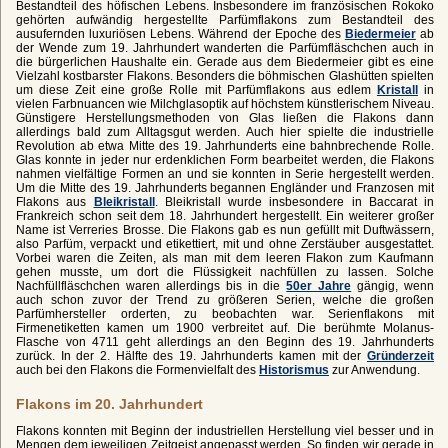
Bestandteil des höfischen Lebens. Insbesondere im französischen Rokoko
gehörten aufwändig hergestellte Parfümflakons zum Bestandteil des
ausufernden luxuriösen Lebens. Während der Epoche des
Biedermeier
ab
der Wende zum 19. Jahrhundert wanderten die Parfümfläschchen auch in
die bürgerlichen Haushalte ein. Gerade aus dem Biedermeier gibt es eine
Vielzahl kostbarster Flakons. Besonders die böhmischen Glashütten spielten
um diese Zeit eine große Rolle mit Parfümflakons aus edlem
Kristall
in
vielen Farbnuancen wie Milchglasoptik auf höchstem künstlerischem Niveau.
Günstigere Herstellungsmethoden von Glas ließen die Flakons dann
allerdings bald zum Alltagsgut werden. Auch hier spielte die industrielle
Revolution ab etwa Mitte des 19. Jahrhunderts eine bahnbrechende Rolle.
Glas konnte in jeder nur erdenklichen Form bearbeitet werden, die Flakons
nahmen vielfältige Formen an und sie konnten in Serie hergestellt werden.
Um die Mitte des 19. Jahrhunderts begannen Engländer und Franzosen mit
Flakons aus
Bleikristall
. Bleikristall wurde insbesondere in Baccarat in
Frankreich schon seit dem 18. Jahrhundert hergestellt. Ein weiterer großer
Name ist Verreries Brosse. Die Flakons gab es nun gefüllt mit Duftwässern,
also Parfüm, verpackt und etikettiert, mit und ohne Zerstäuber ausgestattet.
Vorbei waren die Zeiten, als man mit dem leeren Flakon zum Kaufmann
gehen musste, um dort die Flüssigkeit nachfüllen zu lassen. Solche
Nachfüllfläschchen waren allerdings bis in die
50er Jahre
gängig, wenn
auch schon zuvor der Trend zu größeren Serien, welche die großen
Parfümhersteller orderten, zu beobachten war. Serienflakons mit
Firmenetiketten kamen um 1900 verbreitet auf. Die berühmte Molanus-
Flasche von 4711 geht allerdings an den Beginn des 19. Jahrhunderts
zurück. In der 2. Hälfte des 19. Jahrhunderts kamen mit der
Gründerzeit
auch bei den Flakons die Formenvielfalt des
Historismus
zur Anwendung.
Flakons im 20. Jahrhundert
Flakons konnten mit Beginn der industriellen Herstellung viel besser und in
Mengen dem jeweiligen Zeitgeist angepasst werden. So finden wir gerade in