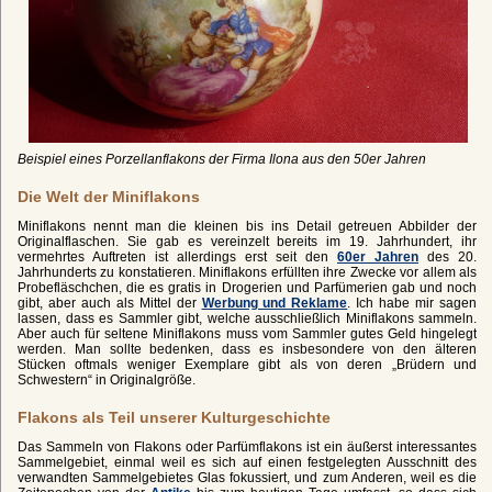
Beispiel eines Porzellanflakons der Firma Ilona aus den 50er Jahren
Die Welt der Miniflakons
Miniflakons nennt man die kleinen bis ins Detail getreuen Abbilder der
Originalflaschen. Sie gab es vereinzelt bereits im 19. Jahrhundert, ihr
vermehrtes Auftreten ist allerdings erst seit den
60er Jahren
des 20.
Jahrhunderts zu konstatieren. Miniflakons erfüllten ihre Zwecke vor allem als
Probefläschchen, die es gratis in Drogerien und Parfümerien gab und noch
gibt, aber auch als Mittel der
Werbung und Reklame
. Ich habe mir sagen
lassen, dass es Sammler gibt, welche ausschließlich Miniflakons sammeln.
Aber auch für seltene Miniflakons muss vom Sammler gutes Geld hingelegt
werden. Man sollte bedenken, dass es insbesondere von den älteren
Stücken oftmals weniger Exemplare gibt als von deren „Brüdern und
Schwestern“ in Originalgröße.
Flakons als Teil unserer Kulturgeschichte
Das Sammeln von Flakons oder Parfümflakons ist ein äußerst interessantes
Sammelgebiet, einmal weil es sich auf einen festgelegten Ausschnitt des
verwandten Sammelgebietes Glas fokussiert, und zum Anderen, weil es die