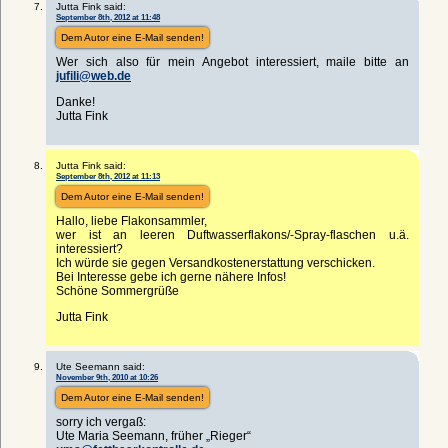
Jutta Fink said:
September 8th, 2012 at 11:48
Dem Autor eine E-Mail senden!
Wer sich also für mein Angebot interessiert, maile bitte an
jufili@web.de
Danke!
Jutta Fink
Jutta Fink said:
September 8th, 2012 at 11:13
Dem Autor eine E-Mail senden!
Hallo, liebe Flakonsammler,
wer ist an leeren Duftwasserflakons/-Spray-flaschen u.ä.
interessiert?
Ich würde sie gegen Versandkostenerstattung verschicken.
Bei Interesse gebe ich gerne nähere Infos!
Schöne Sommergrüße
Jutta Fink
Ute Seemann said:
November 9th, 2010 at 10:26
Dem Autor eine E-Mail senden!
sorry ich vergaß:
Ute Maria Seemann, früher „Rieger“