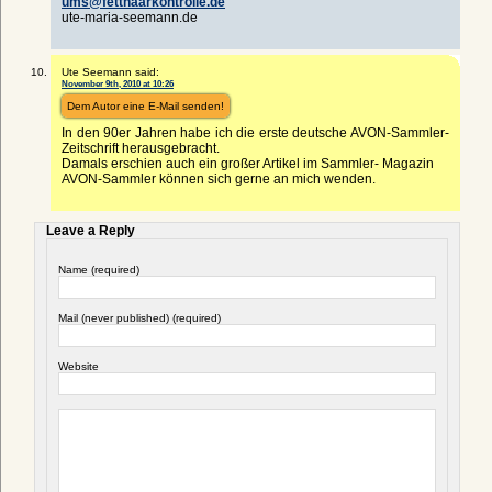
ums@fetthaarkontrolle.de
ute-maria-seemann.de
Ute Seemann said:
November 9th, 2010 at 10:26
Dem Autor eine E-Mail senden!
In den 90er Jahren habe ich die erste deutsche AVON-Sammler-
Zeitschrift herausgebracht.
Damals erschien auch ein großer Artikel im Sammler- Magazin
AVON-Sammler können sich gerne an mich wenden.
Leave a Reply
Name (required)
Mail (never published) (required)
Website