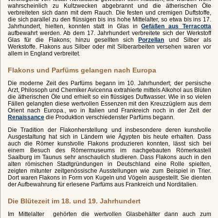
wahrscheinlich zu Kultzwecken abgebrannt und die ätherischen Öle
verbreiteten sich dann mit dem Rauch. Die festen und cremigen Duftstoffe,
die sich parallel zu den flüssigen bis ins hohe Mittelalter, so etwa bis ins 17.
Jahrhundert, hielten, konnten statt in Glas in
Gefäßen aus Terracotta
aufbewahrt werden. Ab dem 17. Jahrhundert verbreitete sich der Werkstoff
Glas für die Flakons; hinzu gesellten sich
Porzellan
und Silber als
Werkstoffe. Flakons aus Silber oder mit Silberarbeiten versehen waren vor
allem in England verbreitet.
Flakons und Parfüms gelangen nach Europa
Die moderne Zeit des Parfüms begann im 10. Jahrhundert; der persische
Arzt, Philosoph und Chemiker Avicenna extrahierte mittels Alkohol aus Blüten
die ätherischen Öle und erhielt so ein flüssiges Duftwasser. Wie in so vielen
Fällen gelangten diese wertvollen Essenzen mit den Kreuzzüglern aus dem
Orient nach Europa., wo in Italien und Frankreich noch in der Zeit der
Renaissance
die Produktion verschiedenster Parfüms begann.
Die Tradition der Flakonherstellung und insbesondere deren kunstvolle
Ausgestaltung hat sich in Ländern wie Ägypten bis heute erhalten. Dass
auch die Römer kunstvolle Flakons produzieren konnten, lässt sich bei
einem Besuch des Römermuseums im nachgebauten Römerkastell
Saalburg im Taunus sehr anschaulich studieren. Dass Flakons auch in den
alten römischen Stadtgründungen in Deutschland eine Rolle spielten,
zeigten mitunter zeitgenössische Ausstellungen wie zum Beispiel in Trier.
Dort waren Flakons in Form von Kugeln und Vögeln ausgestellt. Sie dienten
der Aufbewahrung für erlesene Parfüms aus Frankreich und Norditalien.
Die Blütezeit im 18. und 19. Jahrhundert
Im Mittelalter gehörten die wertvollen Glasbehälter dann auch zum