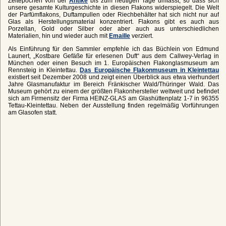
Zeitepochen von der
Antike
bis zum heutigen Tage umfasst, so dass sich
unsere gesamte Kulturgeschichte in diesen Flakons widerspiegelt. Die Welt
der Parfümflakons, Duftampullen oder Riechbehälter hat sich nicht nur auf
Glas als Herstellungsmaterial konzentriert. Flakons gibt es auch aus
Porzellan, Gold oder Silber oder aber auch aus unterschiedlichen
Materialien, hin und wieder auch mit
Emaille
verziert.
Als Einführung für den Sammler empfehle ich das Büchlein von Edmund
Launert, „Kostbare Gefäße für erlesenen Duft“ aus dem Callwey-Verlag in
München oder einen Besuch im 1. Europäischen Flakonglasmuseum am
Rennsteig in Kleintettau.
Das Europäische Flakonmuseum in Kleintettau
existiert seit Dezember 2008 und zeigt einen Überblick aus etwa vierhundert
Jahre Glasmanufaktur im Bereich Fränkischer Wald/Thüringer Wald. Das
Museum gehört zu einem der größten Flakonhersteller weltweit und befindet
sich am Firmensitz der Firma HEINZ-GLAS am Glashüttenplatz 1-7 in 96355
Tettau-Kleintettau. Neben der Ausstellung finden regelmäßig Vorführungen
am Glasofen statt.