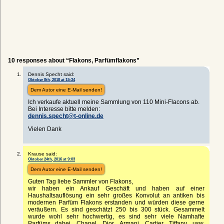
10 responses about “Flakons, Parfümflakons”
Dennis Specht said:
Oktober 8th, 2018 at 15:34
Dem Autor eine E-Mail senden!
Ich verkaufe aktuell meine Sammlung von 110 Mini-Flacons ab.
Bei Interesse bitte melden:
dennis.specht@t-online.de
Vielen Dank
Krause said:
Oktober 24th, 2016 at 9:03
Dem Autor eine E-Mail senden!
Guten Tag liebe Sammler von Flakons,
wir haben ein Ankauf Geschäft und haben auf einer
Haushaltsauflösung ein sehr großes Konvolut an antiken bis
modernen Parfüm Flakons erstanden und würden diese gerne
veräußern. Es sind geschätzt 250 bis 300 stück. Gesammelt
wurde wohl sehr hochwertig, es sind sehr viele Namhafte
Parfüms dabei, Chanel, Dior, Armani, Cartier, Tiffany, usw.