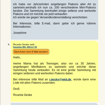
ich habe vor Jahrzehnten angefangen Flakons aller Art zu
sammeln,weshalb ich nun ca. 200 verschiedene Mini-Flakons
besitze. Die Sammlung beinhaltet einige seltene und wertvolle
Flakons und ich möchte sie jetzt verkaufen.
Ich würde sie gegen Versandkostenerstattung verschicken.
Bei Interesse, bitte E-mail, dann gebe ich gerne nähere
Informationen.
Josephine
Ricarda Geske said:
Dezember 18th, 2012 at 7:32
Dem Autor eine E-Mail senden!
Hallo,
meine Mama hat als Teenager, also vor ca 30 Jahren,
angefangen Miniflakons zu sammeln und möchte diese
Sammlung heute verkaufen. Es ist eine große Sammlung mit
einigen seltenen und wertvollen Flakons dabei.
Bei interesse bitte Mail an
r.geske@web.de
, würde dann eine
Liste mit allen Flakons zusenden.
Gruß
Ricarda Geske