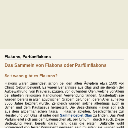
Flakons, Parfümflakons
Das Sammeln von Flakons oder Parfümflakons
Seit wann gibt es Flakons?
Flakons waren zumindest schon bei den alten Ägyptern etwa 1500 vor
Christi Geburt bekannt. Es waren Behältnisse aus Glas und sie dienten der
Aufbewahrung von Kräuterauszügen, von duftenden Ölen, welche vor Allem
bei rituellen religiösen Handlungen Verwendung fanden. Glasbehältnisse
wurden bereits in alten ägyptischen Gräbern gefunden, deren Alter auf etwa
3500 Jahre beziffert wurde. Zeitgleich wurden solche allerdings auch in
Syrien und dem Kaukassus hergestellt. Die Bezeichnung Flakon soll sich
aus dem altgermanischen flasca = Flasche ableiten. Geschichtliches zur
Herstellung von Glas ist unter dem
Sammelgebiet Glas
zu finden. Das Wort
Parfüm leitet sich aus dem Lateinischen ab, per fumum = durch Rauch. Diese
Bedeutung weist bereits darauf hin, dass die ersten Duftstoffe wohl
vorwiegend von fester Konsistenz gewesen sein mussten; sie wurden wohl