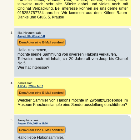
teilweise auch sehr alte Stücke dabei und vieles noch mit
Original Verpackung. Bei interesse können sie uns gerne unter
015253757784 anrufen. Wir kommen aus dem Kölner Raum.
Danke und Gruß, S. Krause
Ilka Heynen said:
August 9th, 2016 at 7:41
Dem Autor eine E-Mail senden!
Hallo zusammen,
möchte meine Sammlung von diversen Flakons verkaufen.
Teilweise noch mit Inhalt, ca. 20 Jahre alt von Joop bis Chanel
No.5.
Wer hat Interesse?
Zabel said:
Juli 14th, 2016 at 14:12
Dem Autor eine E-Mail senden!
Welcher Sammler von Flakons möchte in Zwönitz/Erzgebirge im
Museum Knochenstampfe eine Sonderausstellung durchführen?
Josephine said:
August 27th, 2014 at 11:06
Dem Autor eine E-Mail senden!
Hallo liebe Flakonsammler,´