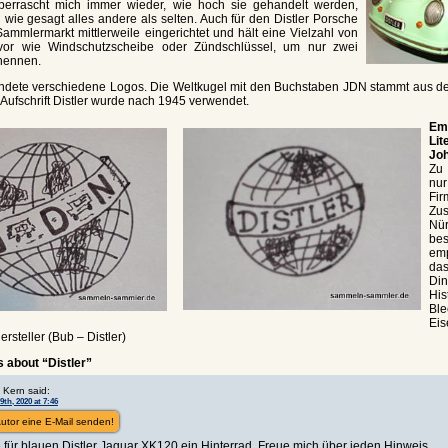
berrascht mich immer wieder, wie hoch sie gehandelt werden,
 wie gesagt alles andere als selten. Auch für den Distler Porsche
Sammlermarkt mittlerweile eingerichtet und hält eine Vielzahl von
n vor wie Windschutzscheibe oder Zündschlüssel, um nur zwei
 nennen.
endete verschiedene Logos. Die Weltkugel mit den Buchstaben JDN stammt aus de
 Aufschrift Distler wurde nach 1945 verwendet.
Em
Li
Joh
Zu 
nur
Fi
Zu
Nü
b
emp
da
Di
His
Bl
Eis
rsteller (Bub – Distler)
 about “Distler”
 Kern said:
th, 2020 at 7:46
utor eine E-Mail senden!
für blauen Distler Jaguar XK120 ein Hinterrad. Freue mich über jeden Hinweis.