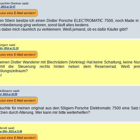
oachim Greiner said:
 2014 at 12:47
utor eine E-Mail senden!
den 50ern besitze ich einen Distler Porsche ELECTROMATIC 7500, noch Made in
rnbedienung ging verloren, sonst läuft alles bestens.
n dabei mich räumlich zu verkleinern. Weiß jemand, ob es dafür Käufer gibt?
ürgen said:
th, 2014 at 21:18
utor eine E-Mail senden!
einen Distler Wanderer mit Blechrädern (Vorkrieg) Hat keine Schaltung, keine N
ehlt die Steuerung rechts hinten neben dem Reserverrad. Weiß j
ellungszeitraum?
!
loßmann said:
d, 2014 at 16:59
utor eine E-Mail senden!
äuchte für meinen original aus den 50igern Porsche Elektromatic 7500 eine Satz 
hen durch Alterung. Wer kann mir bitte weiterhelfen?
endt said:
 30th, 2013 at 9:48
utor eine E-Mail senden!