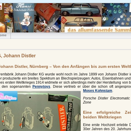
ome
G, Johann Distler
Johann Distler, Nürnberg – Von den Anfängen bis zum ersten Welt
renfabrik Johann Distler KG wurde wohl noch im Jahre 1899 von Johann Distler 
r produzierte ein breites Spektrum an Blechspielzeugen: Autos, Eisenbahnen und
s ersten Weltkrieges 1914 widmete er sich allerdings mehr der Herstellung von b
b, den sogenannten
Pennytoys
. Diese vertrieb er über die schon oft angespr
Moses Kohnstam
.
Porsche Distler Electromat
Zone
Eine erfolgreiche Z
beiden Weltkriegen
Eine erste Hochzeit erlebte 
30er Jahren des 20. Jahrhund