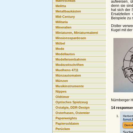
Matroschkas
aufweisen, ü
denn sie sind
Melitta
hat sich der 
Metallbaukästen
Ersatzteile
Mid-Century
Beispiele zu
Militaria
Distler verw
Mineralien
Kugel mit der
Miniaturen, Miniaturmalerei
Missionsspardosen
Möbel
Mode
Modellautos
Modelleisenbahnen
Modezeitschriften
Muelhens 4711
Münzautomaten
Münzen
Musikinstrumente
Nippes
Oldtimer
Nürnberger He
Optisches Spielzeug
14 responses
Ostalgie, DDR-Design
Osterhasen, Ostereier
Herbert
Paperweights
August 29
Papiersoldaten
Dem A
Perücken
Suche 