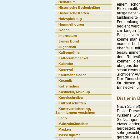
Herbarium
einem schön
Historische Bodenbeläge
Elektromatik 
ausgestattet
Historische Karten
funktioniert
Holzspielzeug
Fernlenkun
Hummelfiguren
bedient werd
Ikonen
cm langen b
Beispiel vom 
impressum
konnte man 
James Bond
manuell bed
Jugendstil
ebenfalls m
besaß immerh
Kaffeemühlen
den Rückwär
Kaffeerahmdeckel
konnten die
Kalender
übrigens der 
Karneval
schon etwas 
„richtigen“ A
Kaufmannsläden
Der Zündschl
Keramik
für diesen 
Kofferradios
Einstecken un
Kosmetik, Make-up
Distler in 
Kugelschreiber
Kultzeitschriften
Nach Schließ
Kunstversicherung,
Distler Porsc
Sammlungen versichern
Wissens wur
Lego
Stoßstangen 
etwas ande
Mainzelmännchen
hergestellt, 
Masken
sehr gesucht,
Massefiguren
gerade die D