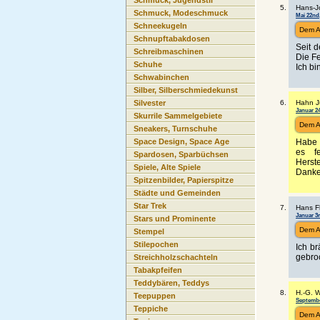
Schmuck, Jugendstil
Hans-J
Schmuck, Modeschmuck
Mai 22nd,
Schneekugeln
Dem A
Schnupftabakdosen
Seit 
Schreibmaschinen
Die Fe
Schuhe
Ich bi
Schwabinchen
Silber, Silberschmiedekunst
Hahn J
Silvester
Januar 24
Skurrile Sammelgebiete
Dem A
Sneakers, Turnschuhe
Habe 
Space Design, Space Age
es f
Spardosen, Sparbüchsen
Herst
Spiele, Alte Spiele
Danke
Spitzenbilder, Papierspitze
Städte und Gemeinden
Star Trek
Hans F
Januar 3r
Stars und Prominente
Dem A
Stempel
Stilepochen
Ich br
gebroc
Streichholzschachteln
Tabakpfeifen
Teddybären, Teddys
H.-G. W
Teepuppen
September
Teppiche
Dem A