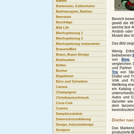
Bakelit
Banknoten, Geldscheine
Barbiepuppen, Barbies
Bernstein
Bereich bewe
Beschläge
gewiß die li
welche fast 4
Bild Lilli
Anstoß- oder 
Blechspielzeug 1
Modell des V
Blechspielzeug 2
Das Bild zeig
Blechspielzeug restaurieren
Brauerei/Bier
Wenig Erfo
Braun, Braun-Design
betriebenen
von
Bing
,
Briefmarken
vergleichen. 
Brillen
und Partner. 
Bücher
Trix
von Ste
Distler und T
Bügeleisen
Völk und P
Büro und Schreiben
Weltkrieg erwe
Carrera
ein Katalog
Champagner
unterschiedl
Autos und E
Christbaumschmuck
darunter wie
Coca-Cola
dem tanzend
Comics
beeindruckem
Dampferzubehör
Datenschutzerklärung
Distler na
Design, Industriedesign
Das Markenze
Designer
produzierte
D