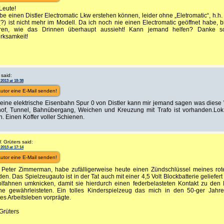
Leute!
be einen Distler Electromatic Lkw erstehen können, leider ohne „Eletromatic“, h.h.
?) ist nicht mehr im Modell. Da ich noch nie einen Electromatic geöffnet habe, bi
ren, wie das Drinnen überhaupt aussieht! Kann jemand helfen? Danke s
rksamkeit!
 said:
 2013 at 18:38
utor eine E-Mail senden!
eine elektrische Eisenbahn Spur 0 von Distler kann mir jemand sagen was diese W
of, Tunnel, Bahnübergang, Weichen und Kreuzung mit Trafo ist vorhanden.Lok
 Einen Koffer voller Schienen.
 Grüters said:
 2013 at 17:14
utor eine E-Mail senden!
, Peter Zimmerman, habe zufälligerweise heute einen Zündschlüssel meines rot
en. Das Spielzeugauto ist in der Tat auch mit einer 4,5 Volt Blockbatterie geliefer
olfahnen umknicken, damit sie hierdurch einen federbelasteten Kontakt zu den
he gewährleisteten. Ein tolles Kinderspielzeug das mich in den 50-ger Jahr
es Arbeitsleben vorprägte.
Grüters