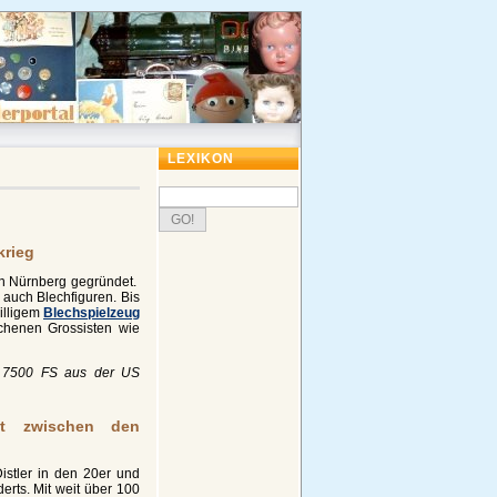
LEXIKON
krieg
in Nürnberg gegründet.
 auch Blechfiguren. Bis
illigem
Blechspielzeug
ochenen Grossisten wie
ic 7500 FS aus der US
eit zwischen den
Distler in den 20er und
erts. Mit weit über 100