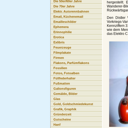
Die 50er/60er Jahre
hergestellt.
Wanderer-Bi
Die 70er Jahre
Rückwärtsga
Elektr. Autorennbahnen
Email, Küchenemail
Den Distler 
Vorkriegs-Va
Emailleschilder
Kennziffern 3
Ephemera
wie dem Merce
Erinnophilie
das Elektro 
Erotica
Exlibris
Feuerzeuge
Filmplakate
Firmen
Flakons, Parfümflakons
Fossilien
Fotos, Fotoalben
Füllfederhalter
Fußmatten
Galionsfiguren
Gemälde, Bilder
Glas
Gold, Goldschmiedekunst
Grafik, Graphik
Gründerzeit
Gutscheine
Hanf