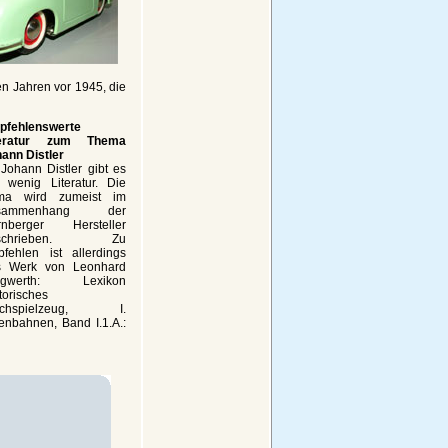
n Jahren vor 1945, die
pfehlenswerte
teratur zum Thema
ann Distler
Johann Distler gibt es
 wenig Literatur. Die
rma wird zumeist im
sammenhang der
rnberger Hersteller
eschrieben. Zu
fehlen ist allerdings
s Werk von Leonhard
ngwerth: Lexikon
torisches
echspielzeug, I.
enbahnen, Band I.1.A.: