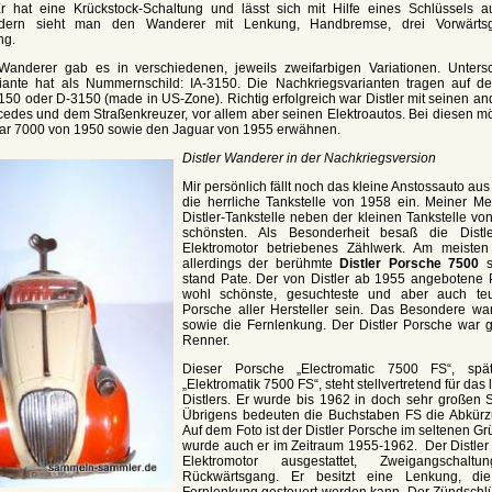
 Er hat eine Krückstock-Schaltung und lässt sich mit Hilfe eines Schlüssels a
ldern sieht man den Wanderer mit Lenkung, Handbremse, drei Vorwärts
ng.
Wanderer gab es in verschiedenen, jeweils zweifarbigen Variationen. Untersc
riante hat als Nummernschild: IA-3150. Die Nachkriegsvarianten tragen auf 
150 oder D-3150 (made in US-Zone). Richtig erfolgreich war Distler mit seinen a
des und dem Straßenkreuzer, vor allem aber seinen Elektroautos. Bei diesen möc
Car 7000 von 1950 sowie den Jaguar von 1955 erwähnen.
Distler Wanderer in der Nachkriegsversion
Mir persönlich fällt noch das kleine Anstossauto au
die herrliche Tankstelle von 1958 ein. Meiner M
Distler-Tankstelle neben der kleinen Tankstelle v
schönsten. Als Besonderheit besaß die Distle
Elektromotor betriebenes Zählwerk. Am meisten
allerdings der berühmte
Distler Porsche 7500
s
stand Pate. Der von Distler ab 1955 angebotene 
wohl schönste, gesuchteste und aber auch teu
Porsche aller Hersteller sein. Das Besondere wa
sowie die Fernlenkung. Der Distler Porsche war 
Renner.
Dieser Porsche „Electromatic 7500 FS“, spä
„Elektromatik 7500 FS“, steht stellvertretend für da
Distlers. Er wurde bis 1962 in doch sehr großen S
Übrigens bedeuten die Buchstaben FS die Abkürzu
Auf dem Foto ist der Distler Porsche im seltenen Gr
wurde auch er im Zeitraum 1955-1962. Der Distler
Elektromotor ausgestattet, Zweigangschalt
Rückwärtsgang. Er besitzt eine Lenkung, die
Fernlenkung gesteuert werden kann. Der Zündschlü