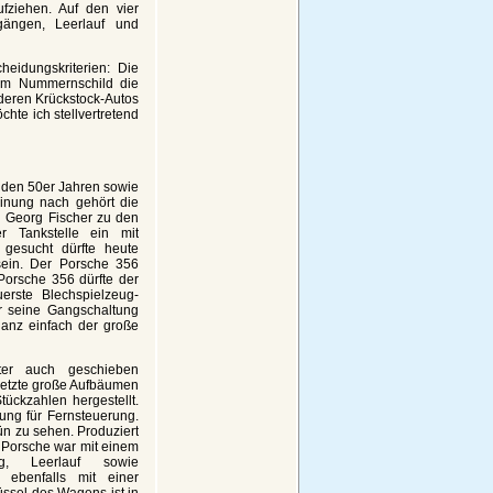
ufziehen. Auf den vier
gängen, Leerlauf und
heidungskriterien: Die
dem Nummernschild die
nderen Krückstock-Autos
hte ich stellvertretend
s den 50er Jahren sowie
einung nach gehört die
on Georg Fischer zu den
r Tankstelle ein mit
 gesucht dürfte heute
ein. Der Porsche 356
Porsche 356 dürfte der
erste Blechspielzeug-
r seine Gangschaltung
ganz einfach der große
ter auch geschieben
s letzte große Aufbäumen
tückzahlen hergestellt.
ng für Fernsteuerung.
ün zu sehen. Produziert
 Porsche war mit einem
ung, Leerlauf sowie
 ebenfalls mit einer
ssel des Wagens ist in