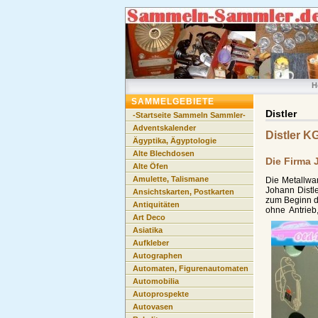
H
SAMMELGEBIETE
Distler
-Startseite Sammeln Sammler-
Adventskalender
Distler K
Ägyptika, Ägyptologie
Alte Blechdosen
Die Firma 
Alte Öfen
Amulette, Talismane
Die Metallwa
Johann Distle
Ansichtskarten, Postkarten
zum Beginn de
Antiquitäten
ohne Antrie
Art Deco
Asiatika
Aufkleber
Autographen
Automaten, Figurenautomaten
Automobilia
Autoprospekte
Autovasen