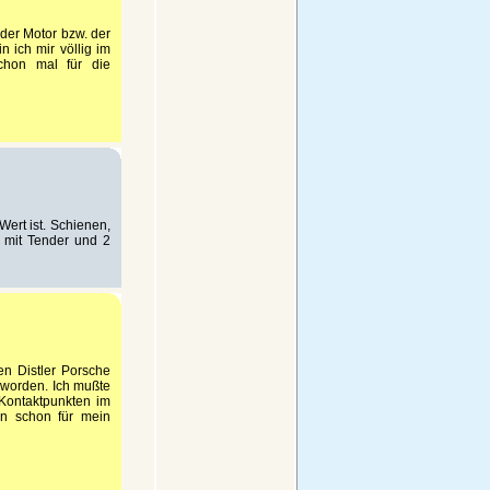
 der Motor bzw. der
n ich mir völlig im
chon mal für die
ert ist. Schienen,
 mit Tender und 2
en Distler Porsche
t worden. Ich mußte
 Kontaktpunkten im
en schon für mein