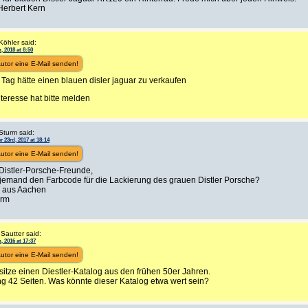
Herbert Kern
Köhler said:
h, 2018 at 8:50
utor eine E-Mail senden!
Tag hätte einen blauen disler jaguar zu verkaufen
teresse hat bitte melden
Sturm said:
 23rd, 2017 at 18:14
utor eine E-Mail senden!
Distler-Porsche-Freunde,
 jemand den Farbcode für die Lackierung des grauen Distler Porsche?
 aus Aachen
urm
Sautter said:
h, 2016 at 17:37
utor eine E-Mail senden!
sitze einen Diestler-Katalog aus den frühen 50er Jahren.
g 42 Seiten. Was könnte dieser Katalog etwa wert sein?