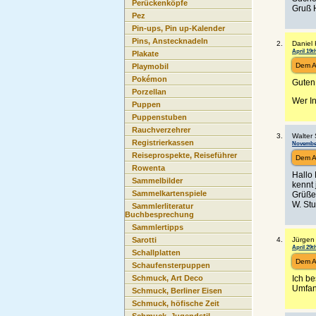
Perückenköpfe
Gruß 
Pez
Pin-ups, Pin up-Kalender
Pins, Anstecknadeln
Daniel 
April 19t
Plakate
Dem A
Playmobil
Pokémon
Guten 
Porzellan
Wer In
Puppen
Puppenstuben
Rauchverzehrer
Walter 
Registrierkassen
November
Reiseprospekte, Reiseführer
Dem A
Rowenta
Hallo 
Sammelbilder
kennt
Sammelkartenspiele
Grüße
W. St
Sammlerliteratur
Buchbesprechung
Sammlertipps
Jürgen 
Sarotti
April 29t
Schallplatten
Dem A
Schaufensterpuppen
Ich be
Schmuck, Art Deco
Umfan
Schmuck, Berliner Eisen
Schmuck, höfische Zeit