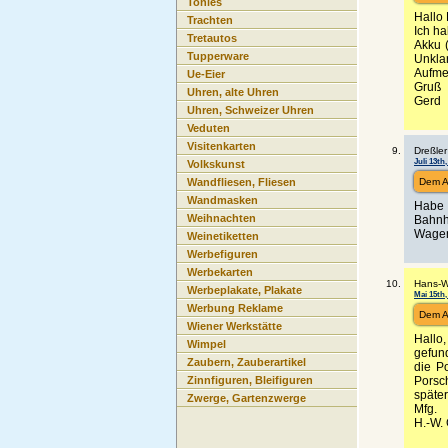
Tonies
Hallo 
Trachten
Ich ha
Tretautos
Akku (
Tupperware
Unkla
Aufme
Ue-Eier
Gruß
Uhren, alte Uhren
Gerd
Uhren, Schweizer Uhren
Veduten
Visitenkarten
Dreßler
Juli 13th,
Volkskunst
Dem A
Wandfliesen, Fliesen
Wandmasken
Habe 
Weihnachten
Bahnh
Wagen.
Weinetiketten
Werbefiguren
Werbekarten
Hans-W.
Werbeplakate, Plakate
Mai 15th,
Werbung Reklame
Dem A
Wiener Werkstätte
Hallo
Wimpel
gefund
Zaubern, Zauberartikel
die P
Porsc
Zinnfiguren, Bleifiguren
später
Zwerge, Gartenzwerge
Mfg.
H.-W. 