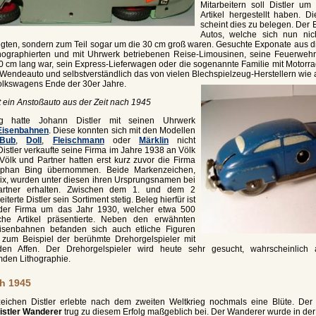
Mitarbeitern soll Distler u
Artikel hergestellt haben. D
scheint dies zu belegen. Der Er
Autos, welche sich nun nic
gten, sondern zum Teil sogar um die 30 cm groß waren. Gesuchte Exponate aus d
thographierten und mit Uhrwerk betriebenen Reise-Limousinen, seine Feuerweh
0 cm lang war, sein Express-Lieferwagen oder die sogenannte Familie mit Motorra
Wendeauto und selbstverständlich das von vielen Blechspielzeug-Herstellern wie
olkswagens Ende der 30er Jahre.
t ein Anstoßauto aus der Zeit nach 1945
lg hatte Johann Distler mit seinen Uhrwerk
Eisenbahnen
. Diese konnten sich mit den Modellen
Bub
,
Doll
,
Fleischmann
oder
Märklin
nicht
Distler verkaufte seine Firma im Jahre 1938 an Völk
Völk und Partner hatten erst kurz zuvor die Firma
phan Bing übernommen. Beide Markenzeichen,
rix, wurden unter diesen ihren Ursprungsnamen bei
artner erhalten. Zwischen dem 1. und dem 2
iterte Distler sein Sortiment stetig. Beleg hierfür ist
 der Firma um das Jahr 1930, welcher etwa 500
iche Artikel präsentierte. Neben den erwähnten
isenbahnen befanden sich auch etliche Figuren
 zum Beispiel der berühmte Drehorgelspieler mit
en Affen. Der Drehorgelspieler wird heute sehr gesucht, wahrscheinlich 
den Lithographie.
ch 1945
ichen Distler erlebte nach dem zweiten Weltkrieg nochmals eine Blüte. Der 
istler Wanderer
trug zu diesem Erfolg maßgeblich bei. Der Wanderer wurde in der