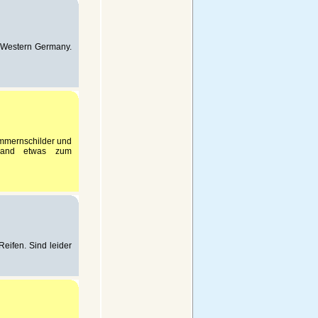
 Western Germany.
ummernschilder und
emand etwas zum
Reifen. Sind leider