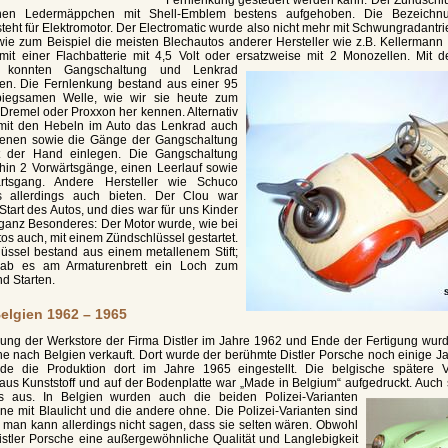
en Ledermäppchen mit Shell-Emblem bestens aufgehoben. Die Bezeichnu
steht für Elektromotor. Der Electromatic wurde also nicht mehr mit Schwungradantr
 wie zum Beispiel die meisten Blechautos anderer Hersteller wie z.B. Kellermann
e mit einer Flachbatterie mit 4,5 Volt oder ersatzweise mit 2 Monozellen.
Mit d
g konnten Gangschaltung und Lenkrad
en. Die Fernlenkung bestand aus einer 95
iegsamen Welle, wie wir sie heute zum
Dremel oder Proxxon her kennen. Alternativ
mit den Hebeln im Auto das Lenkrad auch
ienen sowie die Gänge der Gangschaltung
it der Hand einlegen. Die Gangschaltung
in 2 Vorwärtsgänge, einen Leerlauf sowie
tsgang. Andere Hersteller wie Schuco
s allerdings auch bieten. Der Clou war
Start des Autos, und dies war für uns Kinder
ganz Besonderes: Der Motor wurde, wie bei
utos auch, mit einem Zündschlüssel gestartet.
üssel bestand aus einem metallenem Stift;
gab es am Armaturenbrett ein Loch zum
d Starten.
Belgien 1962 – 1965
ung der Werkstore der Firma Distler im Jahre 1962 und Ende der Fertigung wu
he nach Belgien verkauft. Dort wurde der berühmte Distler Porsche noch einige Ja
de die Produktion dort im Jahre 1965 eingestellt. Die belgische spätere V
aus Kunststoff und auf der Bodenplatte war „Made in Belgium“ aufgedruckt. Auch 
rs aus.
In Belgien wurden auch die beiden Polizei-Varianten
eine mit Blaulicht und die andere ohne. Die Polizei-Varianten sind
 man kann allerdings nicht sagen, dass sie selten wären. Obwohl
istler Porsche eine außergewöhnliche Qualität und Langlebigkeit