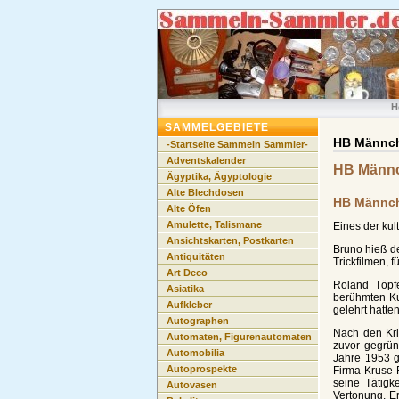
H
SAMMELGEBIETE
HB Männc
-Startseite Sammeln Sammler-
Adventskalender
HB Männ
Ägyptika, Ägyptologie
Alte Blechdosen
HB Männche
Alte Öfen
Amulette, Talismane
Eines der ku
Ansichtskarten, Postkarten
Bruno hieß de
Antiquitäten
Trickfilmen,
Art Deco
Roland Töpf
Asiatika
berühmten Ku
Aufkleber
gelehrt hatten
Autographen
Nach den Kri
Automaten, Figurenautomaten
zuvor gegrün
Automobilia
Jahre 1953 gi
Autoprospekte
Firma Kruse-F
seine Tätigk
Autovasen
Vertonung. Er