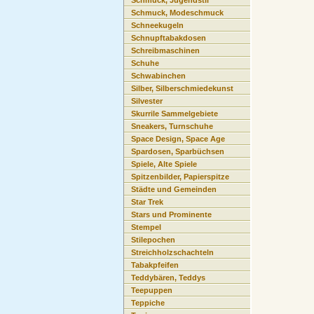
Schmuck, Jugendstil
Schmuck, Modeschmuck
Schneekugeln
Schnupftabakdosen
Schreibmaschinen
Schuhe
Schwabinchen
Silber, Silberschmiedekunst
Silvester
Skurrile Sammelgebiete
Sneakers, Turnschuhe
Space Design, Space Age
Spardosen, Sparbüchsen
Spiele, Alte Spiele
Spitzenbilder, Papierspitze
Städte und Gemeinden
Star Trek
Stars und Prominente
Stempel
Stilepochen
Streichholzschachteln
Tabakpfeifen
Teddybären, Teddys
Teepuppen
Teppiche