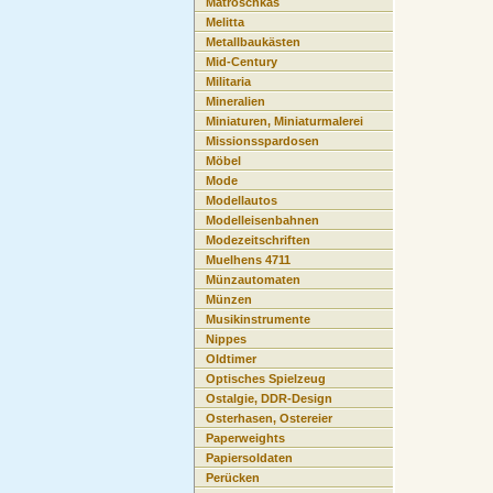
Matroschkas
Melitta
Metallbaukästen
Mid-Century
Militaria
Mineralien
Miniaturen, Miniaturmalerei
Missionsspardosen
Möbel
Mode
Modellautos
Modelleisenbahnen
Modezeitschriften
Muelhens 4711
Münzautomaten
Münzen
Musikinstrumente
Nippes
Oldtimer
Optisches Spielzeug
Ostalgie, DDR-Design
Osterhasen, Ostereier
Paperweights
Papiersoldaten
Perücken