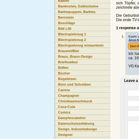
Bakelit
sich Töpfer,
Banknoten, Geldscheine
zeichnete aber
Barbiepuppen, Barbies
Die Geburtss
Bernstein
Die erste TV
Beschläge
1 response 
Bild Lilli
Blechspielzeug 1
Katrin 
Blechspielzeug 2
Januar 4t
Blechspielzeug restaurieren
Dem A
Brauerei/Bier
Ich h
Braun, Braun-Design
ca. 1
Briefmarken
VG Ka
Brillen
Bücher
Bügeleisen
Leave a
Büro und Schreiben
Carrera
Champagner
Christbaumschmuck
Coca-Cola
Comics
Dampferzubehör
Datenschutzerklärung
Design, Industriedesign
Designer