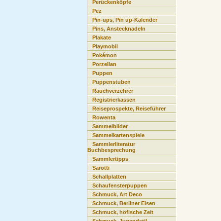
Perückenköpfe
Pez
Pin-ups, Pin up-Kalender
Pins, Anstecknadeln
Plakate
Playmobil
Pokémon
Porzellan
Puppen
Puppenstuben
Rauchverzehrer
Registrierkassen
Reiseprospekte, Reiseführer
Rowenta
Sammelbilder
Sammelkartenspiele
Sammlerliteratur
Buchbesprechung
Sammlertipps
Sarotti
Schallplatten
Schaufensterpuppen
Schmuck, Art Deco
Schmuck, Berliner Eisen
Schmuck, höfische Zeit