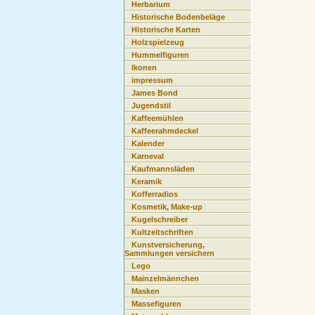
Herbarium
Historische Bodenbeläge
Historische Karten
Holzspielzeug
Hummelfiguren
Ikonen
impressum
James Bond
Jugendstil
Kaffeemühlen
Kaffeerahmdeckel
Kalender
Karneval
Kaufmannsläden
Keramik
Kofferradios
Kosmetik, Make-up
Kugelschreiber
Kultzeitschriften
Kunstversicherung,
Sammlungen versichern
Lego
Mainzelmännchen
Masken
Massefiguren