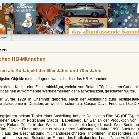
ome
hen
chen HB-Männchen
n als Kultabjekt der 60er Jahre und 70er Jahre
ltigsten Objekte meiner Jugend war sicherlich das HB-Männchen.
r kleine Kerl, – eine Zeichentrickfigur, welche von Roland Töpfer, einem Cartoon
 für das neu aufkommende Werbefernsehen der Nachkriegszeit, geschaffen wurde.
er wurde 1929 in Chemnitz geboren. Nach der Ausbildung zum Textilgestalte
nstakademie in Dresden, an welcher schon u.a. Caspar David Friedrich, Otto D
.
egsjahren bekam Töpfer einer Anstellung bei der Deutschen Film AG (DEFA), de
deten DDR im Potsdamer Stadtteil Babelsberg. Er war an der Produktion von Tri
ng Roland Töpfer in den Westen, d.h. er siedelte lediglich nach West-Berlin und
ilm. Für die Firma arbeitete er bis zu deren Auflösung im Jahre 1990. Auch bei
eit aus der Beschäftigung mit handgezeichneten Trickfilmen, insbesondere de
 arbeitete so zum Beispiel an Figuren des Karikaturisten Loriot. Nach Auflösun