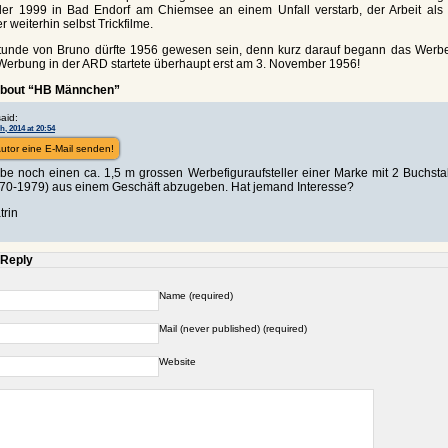
 der 1999 in Bad Endorf am Chiemsee an einem Unfall verstarb, der Arbeit als T
 weiterhin selbst Trickfilme.
tunde von Bruno dürfte 1956 gewesen sein, denn kurz darauf begann das Werbe
-Werbung in der ARD startete überhaupt erst am 3. November 1956!
about “HB Männchen”
said:
h, 2014 at 20:54
utor eine E-Mail senden!
abe noch einen ca. 1,5 m grossen Werbefiguraufsteller einer Marke mit 2 Buchst
970-1979) aus einem Geschäft abzugeben. Hat jemand Interesse?
trin
 Reply
Name (required)
Mail (never published) (required)
Website