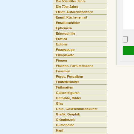
Die 50er/60er Jahre
Die 70er Jahre
Elektr. Autorennbahnen
Email, Küchenemail
Emailleschilder
Ephemera
Erinnophilie
Erotica
Exlibris
Feuerzeuge
Filmplakate
Firmen
Flakons, Parfümflakons
Fossilien
Fotos, Fotoalben
Füllfederhalter
Fußmatten
Galionsfiguren
Gemälde, Bilder
Glas
Gold, Goldschmiedekunst
Grafik, Graphik
Gründerzeit
Gutscheine
Hanf