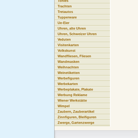
Tonies
Trachten
Tretautos
Tupperware
Ue-Eier
Uhren, alte Uhren
Uhren, Schweizer Uhren
Veduten
Visitenkarten
Volkskunst
Wandfliesen, Fliesen
Wandmasken
Weihnachten
Weinetiketten
Werbefiguren
Werbekarten
Werbeplakate, Plakate
Werbung Reklame
Wiener Werkstätte
Wimpel
Zaubern, Zauberartikel
Zinnfiguren, Bleifiguren
Zwerge, Gartenzwerge