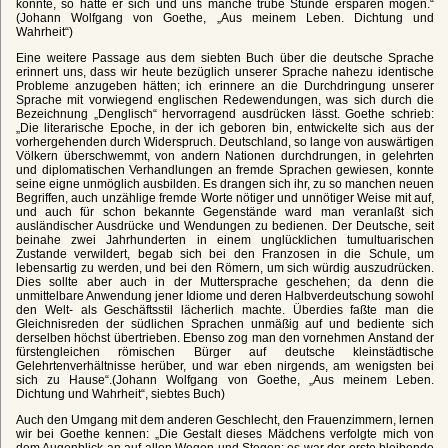
konnte, so hätte er sich und uns manche trübe Stunde ersparen mögen.“
(Johann Wolfgang von Goethe, „Aus meinem Leben. Dichtung und
Wahrheit“)
Eine weitere Passage aus dem siebten Buch über die deutsche Sprache
erinnert uns, dass wir heute bezüglich unserer Sprache nahezu identische
Probleme anzugeben hätten; ich erinnere an die Durchdringung unserer
Sprache mit vorwiegend englischen Redewendungen, was sich durch die
Bezeichnung „Denglisch“ hervorragend ausdrücken lässt. Goethe schrieb:
„Die literarische Epoche, in der ich geboren bin, entwickelte sich aus der
vorhergehenden durch Widerspruch. Deutschland, so lange von auswärtigen
Völkern überschwemmt, von andern Nationen durchdrungen, in gelehrten
und diplomatischen Verhandlungen an fremde Sprachen gewiesen, konnte
seine eigne unmöglich ausbilden. Es drangen sich ihr, zu so manchen neuen
Begriffen, auch unzählige fremde Worte nötiger und unnötiger Weise mit auf,
und auch für schon bekannte Gegenstände ward man veranlaßt sich
ausländischer Ausdrücke und Wendungen zu bedienen. Der Deutsche, seit
beinahe zwei Jahrhunderten in einem unglücklichen tumultuarischen
Zustande verwildert, begab sich bei den Franzosen in die Schule, um
lebensartig zu werden, und bei den Römern, um sich würdig auszudrücken.
Dies sollte aber auch in der Muttersprache geschehen; da denn die
unmittelbare Anwendung jener Idiome und deren Halbverdeutschung sowohl
den Welt- als Geschäftsstil lächerlich machte. Überdies faßte man die
Gleichnisreden der südlichen Sprachen unmäßig auf und bediente sich
derselben höchst übertrieben. Ebenso zog man den vornehmen Anstand der
fürstengleichen römischen Bürger auf deutsche kleinstädtische
Gelehrtenverhältnisse herüber, und war eben nirgends, am wenigsten bei
sich zu Hause“.(Johann Wolfgang von Goethe, „Aus meinem Leben.
Dichtung und Wahrheit“, siebtes Buch)
Auch den Umgang mit dem anderen Geschlecht, den Frauenzimmern, lernen
wir bei Goethe kennen: „Die Gestalt dieses Mädchens verfolgte mich von
dem Augenblick an auf allen Wegen und Stegen: es war der erste bleibende