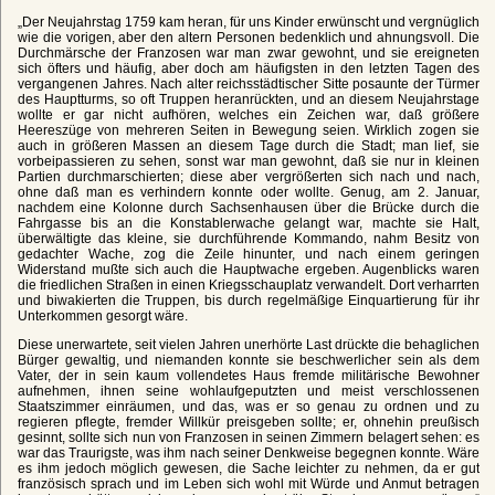
„Der Neujahrstag 1759 kam heran, für uns Kinder erwünscht und vergnüglich
wie die vorigen, aber den altern Personen bedenklich und ahnungsvoll. Die
Durchmärsche der Franzosen war man zwar gewohnt, und sie ereigneten
sich öfters und häufig, aber doch am häufigsten in den letzten Tagen des
vergangenen Jahres. Nach alter reichsstädtischer Sitte posaunte der Türmer
des Hauptturms, so oft Truppen heranrückten, und an diesem Neujahrstage
wollte er gar nicht aufhören, welches ein Zeichen war, daß größere
Heereszüge von mehreren Seiten in Bewegung seien. Wirklich zogen sie
auch in größeren Massen an diesem Tage durch die Stadt; man lief, sie
vorbeipassieren zu sehen, sonst war man gewohnt, daß sie nur in kleinen
Partien durchmarschierten; diese aber vergrößerten sich nach und nach,
ohne daß man es verhindern konnte oder wollte. Genug, am 2. Januar,
nachdem eine Kolonne durch Sachsenhausen über die Brücke durch die
Fahrgasse bis an die Konstablerwache gelangt war, machte sie Halt,
überwältigte das kleine, sie durchführende Kommando, nahm Besitz von
gedachter Wache, zog die Zeile hinunter, und nach einem geringen
Widerstand mußte sich auch die Hauptwache ergeben. Augenblicks waren
die friedlichen Straßen in einen Kriegsschauplatz verwandelt. Dort verharrten
und biwakierten die Truppen, bis durch regelmäßige Einquartierung für ihr
Unterkommen gesorgt wäre.
Diese unerwartete, seit vielen Jahren unerhörte Last drückte die behaglichen
Bürger gewaltig, und niemanden konnte sie beschwerlicher sein als dem
Vater, der in sein kaum vollendetes Haus fremde militärische Bewohner
aufnehmen, ihnen seine wohlaufgeputzten und meist verschlossenen
Staatszimmer einräumen, und das, was er so genau zu ordnen und zu
regieren pflegte, fremder Willkür preisgeben sollte; er, ohnehin preußisch
gesinnt, sollte sich nun von Franzosen in seinen Zimmern belagert sehen: es
war das Traurigste, was ihm nach seiner Denkweise begegnen konnte. Wäre
es ihm jedoch möglich gewesen, die Sache leichter zu nehmen, da er gut
französisch sprach und im Leben sich wohl mit Würde und Anmut betragen