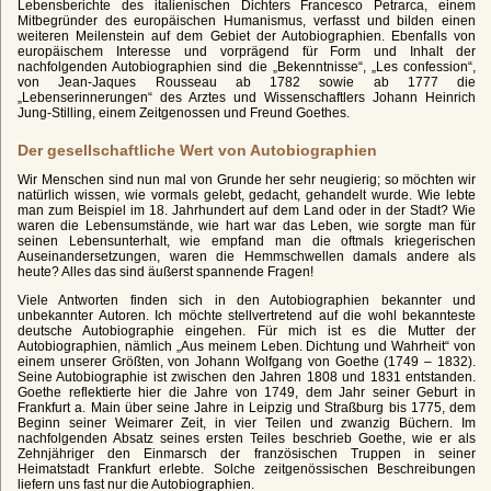
Lebensberichte des italienischen Dichters Francesco Petrarca, einem
Mitbegründer des europäischen Humanismus, verfasst und bilden einen
weiteren Meilenstein auf dem Gebiet der Autobiographien. Ebenfalls von
europäischem Interesse und vorprägend für Form und Inhalt der
nachfolgenden Autobiographien sind die „Bekenntnisse“, „Les confession“,
von Jean-Jaques Rousseau ab 1782 sowie ab 1777 die
„Lebenserinnerungen“ des Arztes und Wissenschaftlers Johann Heinrich
Jung-Stilling, einem Zeitgenossen und Freund Goethes.
Der gesellschaftliche Wert von Autobiographien
Wir Menschen sind nun mal von Grunde her sehr neugierig; so möchten wir
natürlich wissen, wie vormals gelebt, gedacht, gehandelt wurde. Wie lebte
man zum Beispiel im 18. Jahrhundert auf dem Land oder in der Stadt? Wie
waren die Lebensumstände, wie hart war das Leben, wie sorgte man für
seinen Lebensunterhalt, wie empfand man die oftmals kriegerischen
Auseinandersetzungen, waren die Hemmschwellen damals andere als
heute? Alles das sind äußerst spannende Fragen!
Viele Antworten finden sich in den Autobiographien bekannter und
unbekannter Autoren. Ich möchte stellvertretend auf die wohl bekannteste
deutsche Autobiographie eingehen. Für mich ist es die Mutter der
Autobiographien, nämlich „Aus meinem Leben. Dichtung und Wahrheit“ von
einem unserer Größten, von Johann Wolfgang von Goethe (1749 – 1832).
Seine Autobiographie ist zwischen den Jahren 1808 und 1831 entstanden.
Goethe reflektierte hier die Jahre von 1749, dem Jahr seiner Geburt in
Frankfurt a. Main über seine Jahre in Leipzig und Straßburg bis 1775, dem
Beginn seiner Weimarer Zeit, in vier Teilen und zwanzig Büchern. Im
nachfolgenden Absatz seines ersten Teiles beschrieb Goethe, wie er als
Zehnjähriger den Einmarsch der französischen Truppen in seiner
Heimatstadt Frankfurt erlebte. Solche zeitgenössischen Beschreibungen
liefern uns fast nur die Autobiographien.