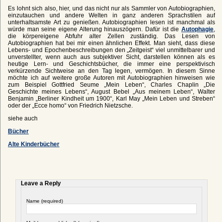
Es lohnt sich also, hier, und das nicht nur als Sammler von Autobiographien,
einzutauchen und andere Welten in ganz anderen Sprachstilen auf
unterhaltsamste Art zu genießen. Autobiographien lesen ist manchmal als
würde man seine eigene Alterung hinauszögern. Dafür ist die
Autophagie
,
die körpereigene Abfuhr alter Zellen zuständig. Das Lesen von
Autobiographien hat bei mir einen ähnlichen Effekt. Man sieht, dass diese
Lebens- und Epochenbeschreibungen den „Zeitgeist“ viel unmittelbarer und
unverstellter, wenn auch aus subjektiver Sicht, darstellen können als es
heutige Lern- und Geschichtsbücher, die immer eine perspektivisch
verkürzende Sichtweise an den Tag legen, vermögen. In diesem Sinne
möchte ich auf weitere große Autoren mit Autobiographien hinweisen wie
zum Beispiel Gottfried Seume „Mein Leben“, Charles Chaplin „Die
Geschichte meines Lebens“, August Bebel „Aus meinem Leben“, Walter
Benjamin „Berliner Kindheit um 1900“, Karl May „Mein Leben und Streben“
oder der „Ecce homo“ von Friedrich Nietzsche.
siehe auch
Bücher
Alte Kinderbücher
Leave a Reply
Name (required)