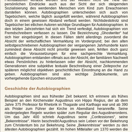
persönlichen Eindrücke auch aus der Sicht der sich steigernden
Sozialisierung des werdenden Menschen vom Kind zum Erwachsenen
darstellen können. Autobiographien unterscheiden sich auch von
Tagebüchern, welche täglich ausgefüllt werden, während Autobiographien
doch in einem gewissen Abstand verfasst werden. Nichtsdestotrotz sind
Tagebücher bei etlichen Autoren wichtige Grundlagen für Autobiographien. In
den letzten Jahrzehnten hat sich ein Trend verfestigt, Autobiographien von
Fremdschreibern verfassen zu lassen. Die Bezeichnung „Ghostwriter“ hat
sich hier eingebürgert. In diesen Fällen steht allerdings zuvorderst die
Absicht der wirtschaftlichen Vermarktung im Vordergrund; bei den alten
selbstgeschriebenen Autobiographien der vergangenen Jahrhunderte kann
zumindest diese Absicht nicht prioritär gewesen sein, fehlten doch ganz
einfach die Voraussetzungen für eine sachgerechte Vermarktung.
Autobiographien entstanden oftmals aus der Absicht, der familiären Nachwelt
etwas Persönliches zu hinterlassen oder der Absicht, nachkommenden
Generationen eine subjektive textuale Beschreibung einer Zeitepoche zur
späteren möglichst objektiven geschichtlichen Einordnung an die Hand zu
geben. Autobiographien sind also wichtige Zeitdokumente, um
vorhergehende Epochen einzuordnen.
Geschichte der Autobiographien
Autobiographien sind aus frühester Zeit bekannt. Ich erinnere als frühes
Beispiel an den Kirchenvater Augustinus von Hippo Regius, der ab dem
Jahre 375 Professor für Rhetorik in Thagaste und Karthago war und ab 390
als Prister zum Führer der Kirche im Abendland heranreifte. Seine
niedergelegten Regeln wurden später zum Reguliar des Augustinerordens.
Um das Jahr 400 schrieb Augustinus seine „Confessiones“, seine
„Bekenntnisse“. Hierin beschreibt Augustinus sein Leben vor der Bekehrung
zum Christentum bis zur Bekehrung. Seine „Bekenntnisse“ werden zu den
ältesten Autobiographien gezählt. Im hohen Mittelalter um 1370 werden die