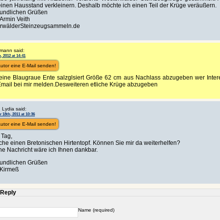
inen Hausstand verkleinern. Deshalb möchte ich einen Teil der Krüge veräußern.
reundlichen Grüßen
Armin Veith
rwälderSteinzeugsammeln.de
mann said:
, 2012 at 14:41
utor eine E-Mail senden!
eine Blaugraue Ente salzglsiert Größe 62 cm aus Nachlass abzugeben wer Inter
Email bei mir melden.Desweiteren etliche Krüge abzugeben
 Lydia said:
18th, 2011 at 10:36
utor eine E-Mail senden!
 Tag,
che einen Bretonischen Hirtentopf. Können Sie mir da weiterhelfen?
ne Nachricht wäre ich Ihnen dankbar.
reundlichen Grüßen
 Kirmeß
 Reply
Name (required)