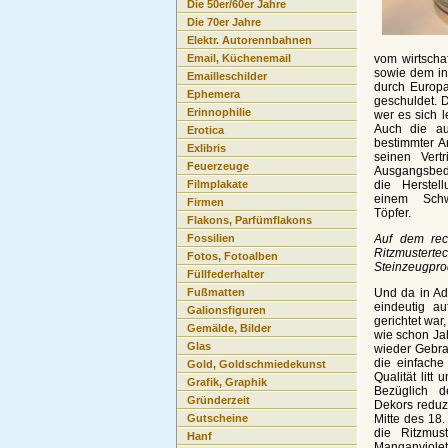
Die 50er/60er Jahre
Die 70er Jahre
Elektr. Autorennbahnen
vom wirtscha
Email, Küchenemail
sowie dem in
Emailleschilder
durch Europa
Ephemera
geschuldet. D
Erinnophilie
wer es sich 
Auch die au
Erotica
bestimmter A
Exlibris
seinen Vert
Feuerzeuge
Ausgangsbed
die Herstel
Filmplakate
einem Schw
Firmen
Töpfer.
Flakons, Parfümflakons
Auf dem rec
Fossilien
Ritzmustert
Fotos, Fotoalben
Steinzeugpro
Füllfederhalter
Und da in Ad
Fußmatten
eindeutig a
Galionsfiguren
gerichtet war
Gemälde, Bilder
wie schon Ja
Glas
wieder Gebra
die einfache
Gold, Goldschmiedekunst
Qualität litt
Grafik, Graphik
Bezüglich 
Gründerzeit
Dekors reduzi
Mitte des 18
Gutscheine
die Ritzmus
Hanf
Manganviolet