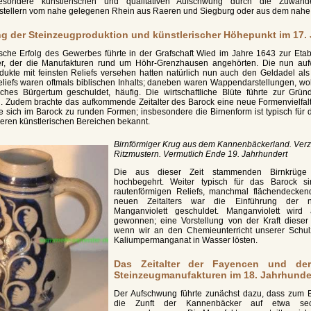
esondere künstlerischen und qualitativen Aufschwung durch die Zuwand
stellern vom nahe gelegenen Rhein aus Raeren und Siegburg oder aus dem nahe
g der Steinzeugproduktion und künstlerischer Höhepunkt im 17.
che Erfolg des Gewerbes führte in der Grafschaft Wied im Jahre 1643 zur Etabl
r, der die Manufakturen rund um Höhr-Grenzhausen angehörten. Die nun aufw
dukte mit feinsten Reliefs versehen hatten natürlich nun auch den Geldadel als 
eliefs waren oftmals biblischen Inhalts; daneben waren Wappendarstellungen, wo
ches Bürgertum geschuldet, häufig. Die wirtschaftliche Blüte führte zur Gr
. Zudem brachte das aufkommende Zeitalter des Barock eine neue Formenvielfalt 
 sich im Barock zu runden Formen; insbesondere die Birnenform ist typisch für die
eren künstlerischen Bereichen bekannt.
Birnförmiger Krug aus dem Kannenbäckerland. Ver
Ritzmustern. Vermutlich Ende 19. Jahrhundert
Die aus dieser Zeit stammenden Birnkrüge
hochbegehrt. Weiter typisch für das Barock si
rautenförmigen Reliefs, manchmal flächendecken
neuen Zeitalters war die Einführung der n
Manganviolett geschuldet. Manganviolett wir
gewonnen; eine Vorstellung von der Kraft diese
wenn wir an den Chemieunterricht unserer Schul
Kaliumpermanganat in Wasser lösten.
Das Zeitalter der Fayencen und de
Steinzeugmanufakturen im 18. Jahrhunde
Der Aufschwung führte zunächst dazu, dass zum B
die Zunft der Kannenbäcker auf etwa sech