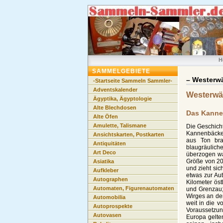
H
SAMMELGEBIETE
– Westerwä
-Startseite Sammeln Sammler-
Adventskalender
Westerwä
Ägyptika, Ägyptologie
Alte Blechdosen
Das Kanne
Alte Öfen
Amulette, Talismane
Die Geschich
Kannenbäcke
Ansichtskarten, Postkarten
aus Ton bra
Antiquitäten
blaugräulich
Art Deco
überzogen war
Größe von 20 
Asiatika
und zieht sic
Aufkleber
etwas zur Au
Autographen
Kilometer ös
Automaten, Figurenautomaten
und Grenzau;
Wirges an der
Automobilia
weit in die v
Autoprospekte
Voraussetzung
Autovasen
Europa gelte