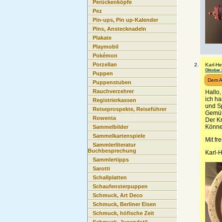
Perückenköpfe
Pez
Pin-ups, Pin up-Kalender
Pins, Anstecknadeln
Plakate
Playmobil
Pokémon
Porzellan
Karl-He
Oktober 1
Puppen
Dem A
Puppenstuben
Rauchverzehrer
Hallo,
ich ha
Registrierkassen
und Sp
Reiseprospekte, Reiseführer
Gemütl
Rowenta
Der K
Könne
Sammelbilder
Sammelkartenspiele
Mit f
Sammlerliteratur
Buchbesprechung
Karl-
Sammlertipps
Sarotti
Schallplatten
Schaufensterpuppen
Schmuck, Art Deco
Schmuck, Berliner Eisen
Schmuck, höfische Zeit