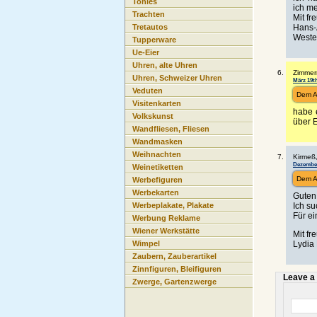
Tonies
ich me
Trachten
Mit f
Hans-
Tretautos
Weste
Tupperware
Ue-Eier
Uhren, alte Uhren
Zimmer
Uhren, Schweizer Uhren
März 19th
Veduten
Dem A
Visitenkarten
habe 
Volkskunst
über 
Wandfliesen, Fliesen
Wandmasken
Weihnachten
Kirmeß,
Dezember 
Weinetiketten
Dem A
Werbefiguren
Werbekarten
Guten
Ich su
Werbeplakate, Plakate
Für ei
Werbung Reklame
Wiener Werkstätte
Mit f
Lydia
Wimpel
Zaubern, Zauberartikel
Zinnfiguren, Bleifiguren
Leave a
Zwerge, Gartenzwerge