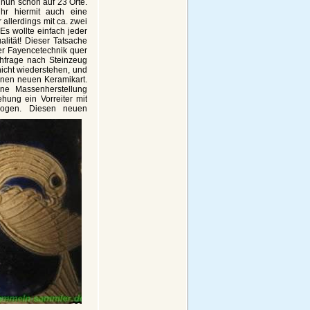
 nun schon auf 23 Orte.
hr hiermit auch eine
 allerdings mit ca. zwei
 Es wollte einfach jeder
lität! Dieser Tatsache
er Fayencetechnik quer
hfrage nach Steinzeug
nicht wiederstehen, und
enen neuen Keramikart.
ne Massenherstellung
hung ein Vorreiter mit
alogen.
Diesen neuen