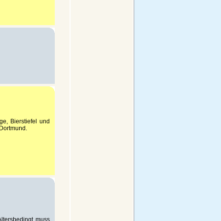
e, Bierstiefel und
 Dortmund.
Altersbedingt muss