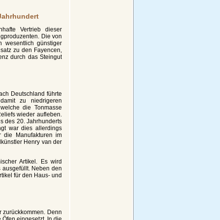
Jahrhundert
afte Vertrieb dieser
ugproduzenten. Die von
 wesentlich günstiger
nsatz zu den Fayencen,
enz durch das Steingut
ach Deutschland führte
damit zu niedrigeren
n welche die Tonmasse
liefs wieder aufleben.
gs des 20. Jahrhunderts
gt war dies allerdings
r die Manufakturen im
lkünstler Henry van der
cher Artikel. Es wird
s ausgefüllt. Neben den
tikel für den Haus- und
sur zurückkommen. Denn
Öfen eingesetzt. In die