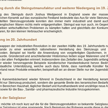
g durch die Steingutmanufaktur und weiterer Niedergang im 19. 
ng des Steinguts durch Joshua Wedgwood in England sowie der massenh
lichen Keramik auf das europäische Festland bedeutete das Aus für viele Steinze
ellten Steinzeugprodukte konnten den immer mehr industriell und damit auch
 englischen Waren nichts mehr entgegenhalten. Steingut war nun auch, im Gege
selben wirtschaftlichen Problemen zu kämpfen hatten und gleichfalls der Konkurr
ren, für den kleinen Verbraucher erschwinglich.
rung im 20. Jahrhundert
appen der industriellen Revolution in der zweiten Hälfte des 19. Jahrhunderts n
lande zu einer wesentlich rationelleren Herstellung des Steinzeugs und 
kosten. Beispiel sei hierfür die Anwendung von vorgefertigten Gipsformen, i
wurde. Gründerzeit und anschließender Historismus ließen sogar Malereien und Re
 der alten Fertigkeiten erinnert. Insbesondere das Zeitalter des Jugendstils anfan
r wieder hervorragende Beispiele künstlerischer Handwerkskunst hervor. Bedin
taatliche Unterstützung, welche auch dazu führte, dass namhafte Künstler fü
and neue Produkte entwarfen; beispielhaft sei an dieser Stelle nur der Jugendsti
t.
s Kannenbäckerland wieder führend in Deutschland in der Herstellung keramis
cht nur Steinzeug produziert, sondern die gesamte Breite des keramischen Bedarf
n Bereichen Haushalt, täglicher Bedarf und Kunsthandwerk sind unzählige neue Ar
 sowie für die Bau-, Sanitär- und pharmazeutische Industrie hinzugekommen.
k der Salzglasur
zt möchte ich noch kurz auf die für die Steinzeugproduktion so bekannte Salzgla
er Salzglasur ist eine spannende. Nach Bemalung der Rohware wurde diese in die 