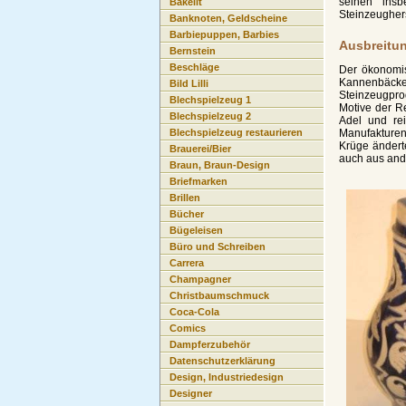
seinen insb
Bakelit
Steinzeugher
Banknoten, Geldscheine
Barbiepuppen, Barbies
Ausbreitun
Bernstein
Beschläge
Der ökonomis
Kannenbäcke
Bild Lilli
Steinzeugpro
Blechspielzeug 1
Motive der R
Blechspielzeug 2
Adel und rei
Manufakturen
Blechspielzeug restaurieren
Krüge änderte
Brauerei/Bier
auch aus and
Braun, Braun-Design
Briefmarken
Brillen
Bücher
Bügeleisen
Büro und Schreiben
Carrera
Champagner
Christbaumschmuck
Coca-Cola
Comics
Dampferzubehör
Datenschutzerklärung
Design, Industriedesign
Designer