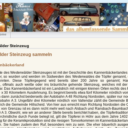
ome
lder Steinzeug
lder Steinzeug sammeln
nbäckerland
te des Westerwälder Steinzeuges ist mit der Geschichte des Kannenbäckerlandes
r, so wurden und werden im Südwesten des Westerwaldes die Töpfer genannt,
nnten. Diese Töpfergegend wird bereits über 200 Jahre so genannt; Ha
e, oftmals auch weiße oder ins bräunliche gehende Steinzeug, welches mit de
. Das Kannenbäckerland ist ein Landstrich mit einigen kleinen Orten rechts des Rh
x 30 Kilometern Ausdehnung. Es beginnt bereits etwa fünf Kilometer nördlich vo
h dann zunächst beiderseits der Autobahn A 48 Richtung Nordosten, später nur noc
tobahn A 3. Ungefähr drei Kilometer nördlich von Vallendar zählt die Gemeinde B
tlich die Gemeinde Hillscheid. Von hier aus erreicht man Richtung Nordosten die
 von Grenzau ist es dann nicht mehr weit nach Alsbach und Ransbach-Baumbac
 A 3. Obwohl, wie wir an anderer Stelle bereits berichtet haben, die Töpfertradit
orchristliche durch Funde belegt ist, gilt die Töpferei in Höhr aus dem Jahre 1402 of
 für die Keramikproduktion sind die riesigen Tonvorkommen im Kannenbäckerland,
n. Sie haben zudem den Ruf, besonders rein zu sein. Die eher bäuerlich ausgeric