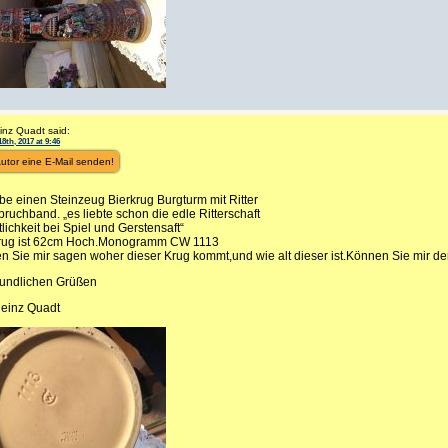
inz Quadt said:
8th, 2017 at 9:46
utor eine E-Mail senden!
be einen Steinzeug Bierkrug Burgturm mit Ritter
ruchband. „es liebte schon die edle Ritterschaft
ichkeit bei Spiel und Gerstensaft“
rug ist 62cm Hoch.Monogramm CW 1113
n Sie mir sagen woher dieser Krug kommt,und wie alt dieser ist.Können Sie mir d
reundlichen Grüßen
Heinz Quadt