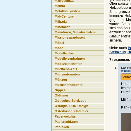
Matroschkas
Öfen passten
Melitta
Holzbefeueru
Metallbaukästen
Sintergrenze
immerzu Holz
Mid-Century
gegeben. Man
Militaria
wurde. Bei s
Mineralien
sich das Salz
entweicht an
Miniaturen, Miniaturmalerei
Glasur entst
Missionsspardosen
sichern.
Möbel
siehe auch
I
Mode
Steinzeug
,
H
Modellautos
Modelleisenbahnen
7 responses 
Modezeitschriften
Karl-He
Muelhens 4711
Oktober 1
Münzautomaten
Dem A
Münzen
Hallo,
Musikinstrumente
ich mö
Nippes
Burgt
Oldtimer
Mit f
Optisches Spielzeug
Ostalgie, DDR-Design
Karl-
Osterhasen, Ostereier
Paperweights
Papiersoldaten
Perücken