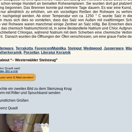
 schon einige Hundert an bemalten Rohexemplaren. Sie wurden dort gut platziert
ng begonnen. Das Brennen konnte gut mehrere Tage dauern. Es war eine Kunst, 
 nur allmählich zu erhöhen, um ein vorzeitiges Reißen der Rohware zu verhin
 nachgelegt werden. Ab einer Temperatur von ca. 1250 ° C wurde Salz in di
 muss sich dies so vorstellen, dass das Salz von Außen mit ovalförmigen Sch
o viel Rohware waren manchmal einige Zentner an Salz nötig. Bei Erreichen dies
, das chemisch Natriumchlorid ist, in seine Bestandteile Natrium und Chlor. Aufgr
schließend Chlorgas, während Natrium mit dem Scherben eine chemische Verbin
eht. Danach wurden die Öffnungen der Öfen verschlossen, um eine graue Farbe de
rdenware
,
Terrakotta
,
Fayencen/Majolika
,
Steingut
,
Wedgwood
,
Jasperware
,
Wäc
afnerkeramik
,
Porzellan
,
Literatur Keramik
about “– Westerwälder Steinzeug”
inz Quadt said:
8th, 2017 at 9:52
utor eine E-Mail senden!
chte ein zweites Bild zu dem Steinzeug Krug
urm mit Ritter und Spruchband senden
reundlichen Grüßen
Heinz Quadt