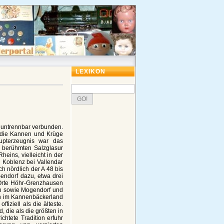
LEXIKON
 untrennbar verbunden.
 die Kannen und Krüge
upterzeugnis war das
r berühmten Salzglasur
eins, vielleicht in der
n Koblenz bei Vallendar
h nördlich der A 48 bis
endorf dazu, etwa drei
 Orte Höhr-Grenzhausen
h sowie Mogendorf und
ion im Kannenbäckerland
fiziell als die älteste.
 die als die größten in
htete Tradition erfuhr