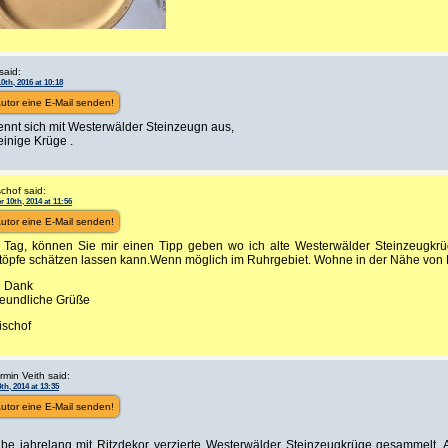
said:
0th, 2016 at 10:18
utor eine E-Mail senden!
ennt sich mit Westerwälder Steinzeugn aus,
inige Krüge .
schof said:
 10th, 2014 at 11:56
utor eine E-Mail senden!
 Tag, können Sie mir einen Tipp geben wo ich alte Westerwälder Steinzeugkrüg
töpfe schätzen lassen kann.Wenn möglich im Ruhrgebiet. Wohne in der Nähe von
n Dank
reundliche Grüße
ischof
min Veith said:
th, 2014 at 13:35
utor eine E-Mail senden!
abe jahrelang mit Ritzdekor verzierte Westerwälder Steinzeugkrüge gesammelt. 