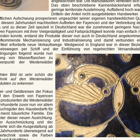
angewachsen war. Die Manufakturen verteilten sich
Das oben beschriebene Kannenbäckerland erfu
geringe territoriale Ausdehnung. Auffallend hoch war
Dritteln der Anteil nicht ausgebildeten Handwerker.
ftlichen Aufschwung prosperieren ungeachtet seiner eigenen handwerklichen Qua
 diesem Jahrhundert machtvollem Auftreten der Fayencen und der Verbreitung d
 und zu dieser Zeit speziell in Deutschland war die zunehmend geringere Nac
en Fayencen mit ihrer Vielgestaltigkeit und Farbprächtigkeit konnte man einfach 
leisten konnte, erstand die Produkte dieser nun auch in Deutschland angekomm
fkommende Mechanisierung und Industrialisierung und damit verbunden ei
rtikel erforderte neue Verkaufswege. Wedgwood in England war in dieser Bezie
riebswegen per Schiff und der Einführung von regelrechten Versandkat
ingungen folgend wurde nun
lung von Wasserflaschen zu
erpunkt der Westerwälder
hten Bild ist sehr schön die
echnik auf den Westerwälder
dukten zu erkennen
el- und Geldkreisen der Fokus
uf den Erwerb von Fayencen
, produzierten die Westerwälder
hrhunderte zuvor nun vor allem
uchsgüter des Hausbedarfs für
 meist bäuerliche Familie. Die
 unter dieser neuen Ausrichtung.
der Ausschmückung und der
erte sich die Ausgestaltung ab
. Jahrhunderts überwiegend auf
tertechnik sowie die Farben
t und Kobaltblau.