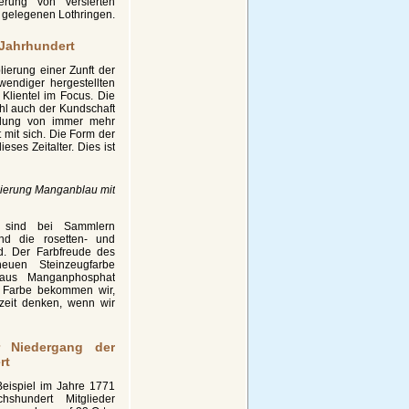
erung von versierten
 gelegenen Lothringen.
 Jahrhundert
ierung einer Zunft der
endiger hergestellten
Klientel im Focus. Die
hl auch der Kundschaft
ündung von immer mehr
mit sich. Die Form der
ses Zeitalter. Dies ist
zierung Manganblau mit
 sind bei Sammlern
nd die rosetten- und
d. Der Farbfreude des
euen Steinzeugfarbe
d aus Manganphosphat
r Farbe bekommen wir,
zeit denken, wenn wir
r Niedergang der
rt
eispiel im Jahre 1771
shundert Mitglieder