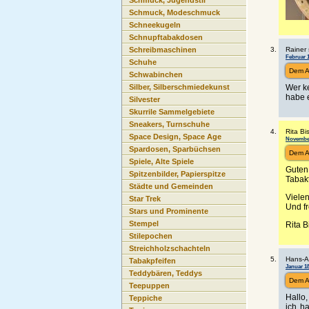
Schmuck, Jugendstil
Schmuck, Modeschmuck
Schneekugeln
Schnupftabakdosen
Rainer 
Schreibmaschinen
Februar 1
Schuhe
Dem A
Schwabinchen
Wer k
Silber, Silberschmiedekunst
habe e
Silvester
Skurrile Sammelgebiete
Sneakers, Turnschuhe
Rita Bi
Space Design, Space Age
November
Spardosen, Sparbüchsen
Dem A
Spiele, Alte Spiele
Guten
Spitzenbilder, Papierspitze
Tabak
Städte und Gemeinden
Viele
Star Trek
Und f
Stars und Prominente
Stempel
Rita B
Stilepochen
Streichholzschachteln
Hans-Ar
Tabakpfeifen
Januar 18
Teddybären, Teddys
Dem A
Teepuppen
Hallo,
Teppiche
ich h