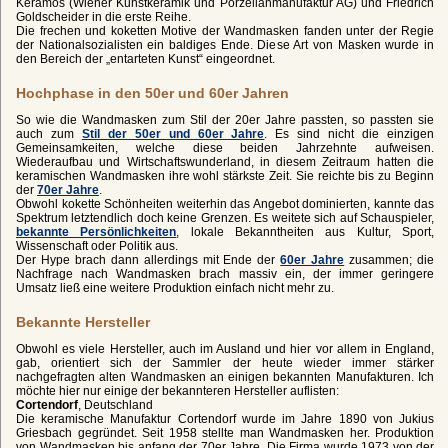
Keramos (Wiener Kunstkeramik und Porzellanmanufaktur AG) und Friedrich
Goldscheider in die erste Reihe.
Die frechen und koketten Motive der Wandmasken fanden unter der Regie
der Nationalsozialisten ein baldiges Ende. Diese Art von Masken wurde in
den Bereich der „entarteten Kunst“ eingeordnet.
Hochphase in den 50er und 60er Jahren
So wie die Wandmasken zum Stil der 20er Jahre passten, so passten sie
auch zum
Stil der 50er und 60er Jahre
. Es sind nicht die einzigen
Gemeinsamkeiten, welche diese beiden Jahrzehnte aufweisen.
Wiederaufbau und Wirtschaftswunderland, in diesem Zeitraum hatten die
keramischen Wandmasken ihre wohl stärkste Zeit. Sie reichte bis zu Beginn
der
70er Jahre
.
Obwohl kokette Schönheiten weiterhin das Angebot dominierten, kannte das
Spektrum letztendlich doch keine Grenzen. Es weitete sich auf Schauspieler,
bekannte Persönlichkeiten
, lokale Bekanntheiten aus Kultur, Sport,
Wissenschaft oder Politik aus.
Der Hype brach dann allerdings mit Ende der
60er Jahre
zusammen; die
Nachfrage nach Wandmasken brach massiv ein, der immer geringere
Umsatz ließ eine weitere Produktion einfach nicht mehr zu.
Bekannte Hersteller
Obwohl es viele Hersteller, auch im Ausland und hier vor allem in England,
gab, orientiert sich der Sammler der heute wieder immer stärker
nachgefragten alten Wandmasken an einigen bekannten Manufakturen. Ich
möchte hier nur einige der bekannteren Hersteller auflisten:
Cortendorf
, Deutschland
Die keramische Manufaktur Cortendorf wurde im Jahre 1890 von Jukius
Griesbach gegründet. Seit 1958 stellte man Wandmasken her. Produktion
von Wandmasken bis anfang der 70er Jahre. Die Firma wurde 1973 von der