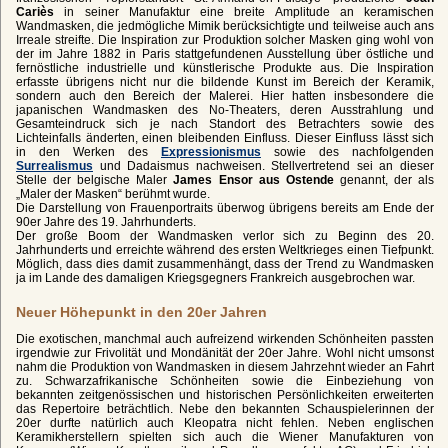
Cariès
in seiner Manufaktur eine breite Amplitude an keramischen
Wandmasken, die jedmögliche Mimik berücksichtigte und teilweise auch ans
Irreale streifte. Die Inspiration zur Produktion solcher Masken ging wohl von
der im Jahre 1882 in Paris stattgefundenen Ausstellung über östliche und
fernöstliche industrielle und künstlerische Produkte aus. Die Inspiration
erfasste übrigens nicht nur die bildende Kunst im Bereich der Keramik,
sondern auch den Bereich der Malerei. Hier hatten insbesondere die
japanischen Wandmasken des No-Theaters, deren Ausstrahlung und
Gesamteindruck sich je nach Standort des Betrachters sowie des
Lichteinfalls änderten, einen bleibenden Einfluss. Dieser Einfluss lässt sich
in den Werken des
Expressionismus
sowie des nachfolgenden
Surrealismus
und Dadaismus nachweisen. Stellvertretend sei an dieser
Stelle der belgische Maler
James Ensor aus Ostende
genannt, der als
„Maler der Masken“ berühmt wurde.
Die Darstellung von Frauenportraits überwog übrigens bereits am Ende der
90er Jahre des 19. Jahrhunderts.
Der große Boom der Wandmasken verlor sich zu Beginn des 20.
Jahrhunderts und erreichte während des ersten Weltkrieges einen Tiefpunkt.
Möglich, dass dies damit zusammenhängt, dass der Trend zu Wandmasken
ja im Lande des damaligen Kriegsgegners Frankreich ausgebrochen war.
Neuer Höhepunkt in den 20er Jahren
Die exotischen, manchmal auch aufreizend wirkenden Schönheiten passten
irgendwie zur Frivolität und Mondänität der 20er Jahre. Wohl nicht umsonst
nahm die Produktion von Wandmasken in diesem Jahrzehnt wieder an Fahrt
zu. Schwarzafrikanische Schönheiten sowie die Einbeziehung von
bekannten zeitgenössischen und historischen Persönlichkeiten erweiterten
das Repertoire beträchtlich. Nebe den bekannten Schauspielerinnen der
20er durfte natürlich auch Kleopatra nicht fehlen. Neben englischen
Keramikherstellern spielten sich auch die Wiener Manufakturen von