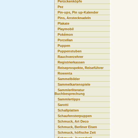
Perückenköpfe
Pez
Pin-ups, Pin up-Kalender
Pins, Anstecknadeln
Plakate
Playmobil
Pokémon
Porzellan
Puppen
Puppenstuben
Rauchverzehrer
Registrierkassen
Reiseprospekte, Reiseführer
Rowenta
Sammelbilder
Sammelkartenspiele
Sammlerliteratur
Buchbesprechung
Sammlertipps
Sarotti
Schallplatten
Schaufensterpuppen
Schmuck, Art Deco
Schmuck, Berliner Eisen
Schmuck, höfische Zeit