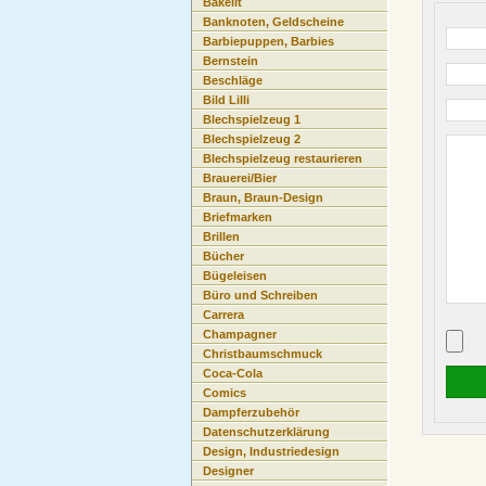
Bakelit
Banknoten, Geldscheine
Barbiepuppen, Barbies
Bernstein
Beschläge
Bild Lilli
Blechspielzeug 1
Blechspielzeug 2
Blechspielzeug restaurieren
Brauerei/Bier
Braun, Braun-Design
Briefmarken
Brillen
Bücher
Bügeleisen
Büro und Schreiben
Carrera
Champagner
Christbaumschmuck
Coca-Cola
Comics
Dampferzubehör
Datenschutzerklärung
Design, Industriedesign
Designer