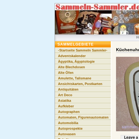
H
SAMMELGEBIETE
Küchenuhr
-Startseite Sammeln Sammler-
Adventskalender
Ägyptika, Ägyptologie
Alte Blechdosen
Alte Öfen
Amulette, Talismane
Ansichtskarten, Postkarten
Antiquitäten
Art Deco
Asiatika
Aufkleber
Autographen
Automaten, Figurenautomaten
Automobilia
Autoprospekte
Autovasen
Leave a