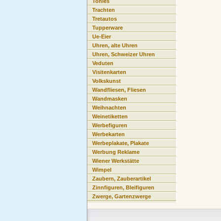
Tonies
Trachten
Tretautos
Tupperware
Ue-Eier
Uhren, alte Uhren
Uhren, Schweizer Uhren
Veduten
Visitenkarten
Volkskunst
Wandfliesen, Fliesen
Wandmasken
Weihnachten
Weinetiketten
Werbefiguren
Werbekarten
Werbeplakate, Plakate
Werbung Reklame
Wiener Werkstätte
Wimpel
Zaubern, Zauberartikel
Zinnfiguren, Bleifiguren
Zwerge, Gartenzwerge