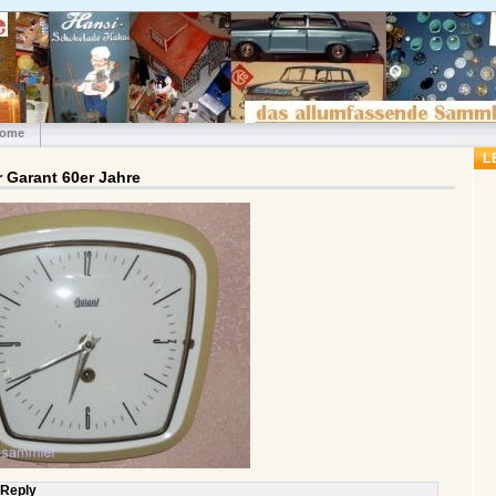
ome
L
 Garant 60er Jahre
 Reply