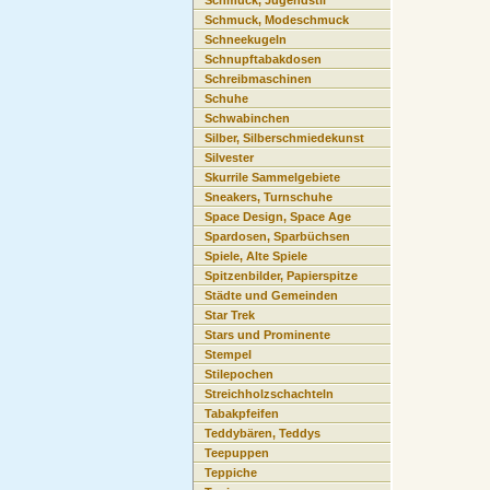
Schmuck, Jugendstil
Schmuck, Modeschmuck
Schneekugeln
Schnupftabakdosen
Schreibmaschinen
Schuhe
Schwabinchen
Silber, Silberschmiedekunst
Silvester
Skurrile Sammelgebiete
Sneakers, Turnschuhe
Space Design, Space Age
Spardosen, Sparbüchsen
Spiele, Alte Spiele
Spitzenbilder, Papierspitze
Städte und Gemeinden
Star Trek
Stars und Prominente
Stempel
Stilepochen
Streichholzschachteln
Tabakpfeifen
Teddybären, Teddys
Teepuppen
Teppiche