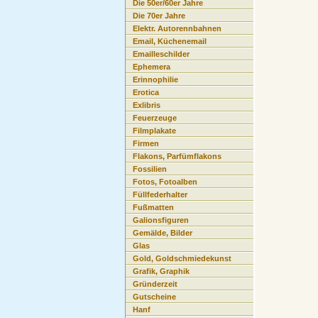
Die 50er/60er Jahre
Die 70er Jahre
Elektr. Autorennbahnen
Email, Küchenemail
Emailleschilder
Ephemera
Erinnophilie
Erotica
Exlibris
Feuerzeuge
Filmplakate
Firmen
Flakons, Parfümflakons
Fossilien
Fotos, Fotoalben
Füllfederhalter
Fußmatten
Galionsfiguren
Gemälde, Bilder
Glas
Gold, Goldschmiedekunst
Grafik, Graphik
Gründerzeit
Gutscheine
Hanf