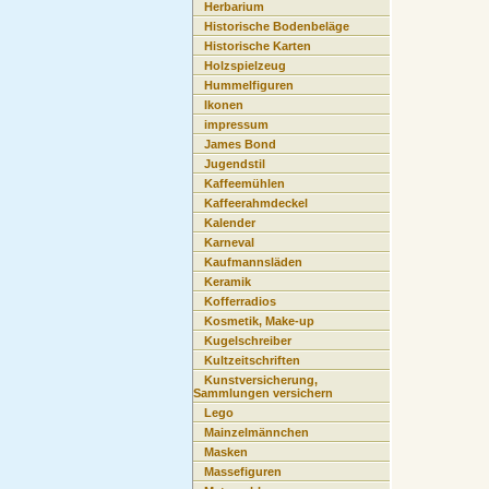
Herbarium
Historische Bodenbeläge
Historische Karten
Holzspielzeug
Hummelfiguren
Ikonen
impressum
James Bond
Jugendstil
Kaffeemühlen
Kaffeerahmdeckel
Kalender
Karneval
Kaufmannsläden
Keramik
Kofferradios
Kosmetik, Make-up
Kugelschreiber
Kultzeitschriften
Kunstversicherung,
Sammlungen versichern
Lego
Mainzelmännchen
Masken
Massefiguren