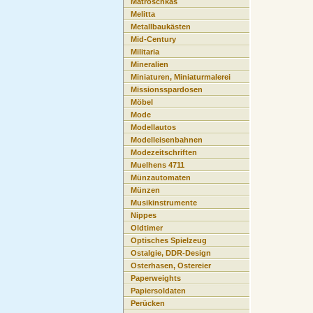
Matroschkas
Melitta
Metallbaukästen
Mid-Century
Militaria
Mineralien
Miniaturen, Miniaturmalerei
Missionsspardosen
Möbel
Mode
Modellautos
Modelleisenbahnen
Modezeitschriften
Muelhens 4711
Münzautomaten
Münzen
Musikinstrumente
Nippes
Oldtimer
Optisches Spielzeug
Ostalgie, DDR-Design
Osterhasen, Ostereier
Paperweights
Papiersoldaten
Perücken