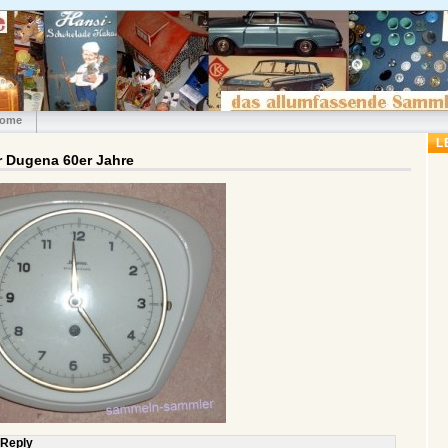
ome
L
 Dugena 60er Jahre
 Reply