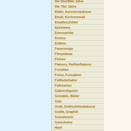
Die 50er/60er Jahre
Die 70er Jahre
Elektr. Autorennbahnen
Email, Küchenemail
Emailleschilder
Ephemera
Erinnophilie
Erotica
Exlibris
Feuerzeuge
Filmplakate
Firmen
Flakons, Parfümflakons
Fossilien
Fotos, Fotoalben
Füllfederhalter
Fußmatten
Galionsfiguren
Gemälde, Bilder
Glas
Gold, Goldschmiedekunst
Grafik, Graphik
Gründerzeit
Gutscheine
Hanf