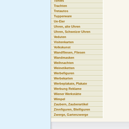
Tonies
Trachten
Tretautos
Tupperware
Ue-Eier
Uhren, alte Uhren
Uhren, Schweizer Uhren
Veduten
Visitenkarten
Volkskunst
Wandfliesen, Fliesen
Wandmasken
Weihnachten
Weinetiketten
Werbefiguren
Werbekarten
Werbeplakate, Plakate
Werbung Reklame
Wiener Werkstätte
Wimpel
Zaubern, Zauberartikel
Zinnfiguren, Bleifiguren
Zwerge, Gartenzwerge