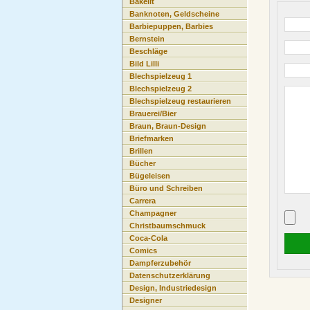
Bakelit
Banknoten, Geldscheine
Barbiepuppen, Barbies
Bernstein
Beschläge
Bild Lilli
Blechspielzeug 1
Blechspielzeug 2
Blechspielzeug restaurieren
Brauerei/Bier
Braun, Braun-Design
Briefmarken
Brillen
Bücher
Bügeleisen
Büro und Schreiben
Carrera
Champagner
Christbaumschmuck
Coca-Cola
Comics
Dampferzubehör
Datenschutzerklärung
Design, Industriedesign
Designer