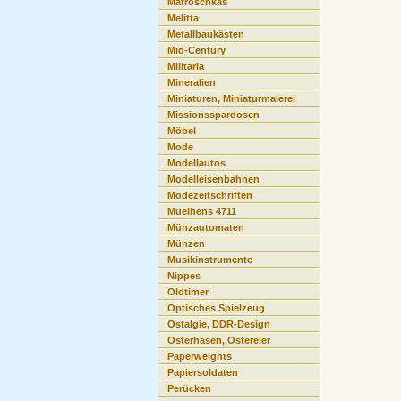
Matroschkas
Melitta
Metallbaukästen
Mid-Century
Militaria
Mineralien
Miniaturen, Miniaturmalerei
Missionsspardosen
Möbel
Mode
Modellautos
Modelleisenbahnen
Modezeitschriften
Muelhens 4711
Münzautomaten
Münzen
Musikinstrumente
Nippes
Oldtimer
Optisches Spielzeug
Ostalgie, DDR-Design
Osterhasen, Ostereier
Paperweights
Papiersoldaten
Perücken