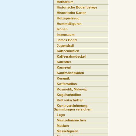
Herbarium
Historische Bodenbeläge
Historische Karten
Holzspielzeug
Hummelfiguren
Ikonen
impressum
James Bond
Jugendstil
Kaffeemühlen
Kaffeerahmdeckel
Kalender
Karneval
Kaufmannsläden
Keramik
Kofferradios
Kosmetik, Make-up
Kugelschreiber
Kultzeitschriften
Kunstversicherung,
Sammlungen versichern
Lego
Mainzelmännchen
Masken
Massefiguren