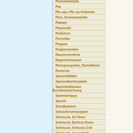
Perückenköpfe
Pez
Pin-ups, Pin up-Kalender
Pins, Anstecknadeln
Plakate
Playmobil
Pokémon
Porzellan
Puppen
Puppenstuben
Rauchverzehrer
Registrierkassen
Reiseprospekte, Reiseführer
Rowenta
Sammelbilder
Sammelkartenspiele
Sammlerliteratur
Buchbesprechung
Sammlertipps
Sarotti
Schallplatten
Schaufensterpuppen
Schmuck, Art Deco
Schmuck, Berliner Eisen
Schmuck, höfische Zeit