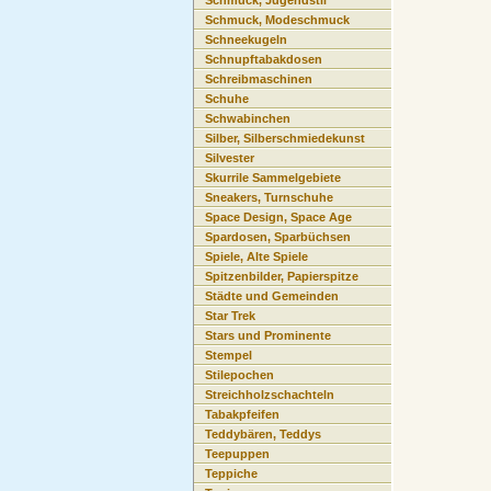
Schmuck, Jugendstil
Schmuck, Modeschmuck
Schneekugeln
Schnupftabakdosen
Schreibmaschinen
Schuhe
Schwabinchen
Silber, Silberschmiedekunst
Silvester
Skurrile Sammelgebiete
Sneakers, Turnschuhe
Space Design, Space Age
Spardosen, Sparbüchsen
Spiele, Alte Spiele
Spitzenbilder, Papierspitze
Städte und Gemeinden
Star Trek
Stars und Prominente
Stempel
Stilepochen
Streichholzschachteln
Tabakpfeifen
Teddybären, Teddys
Teepuppen
Teppiche