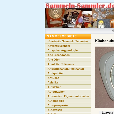
H
SAMMELGEBIETE
Küchenuhr
-Startseite Sammeln Sammler-
Adventskalender
Ägyptika, Ägyptologie
Alte Blechdosen
Alte Öfen
Amulette, Talismane
Ansichtskarten, Postkarten
Antiquitäten
Art Deco
Asiatika
Aufkleber
Autographen
Automaten, Figurenautomaten
Automobilia
Autoprospekte
Autovasen
Leave a